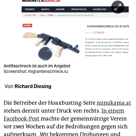
berlin
nord
wahrheit
verlag
verlag
veranstaltungen
Antifaschreck ist auch im Angebot
Screenshot: migrantenschreck.ru
shop
Von
Richard Diesing
fragen & hilfe
unterstützen
Die Betreiber der Hoaxbusting-Seite
mimikama.at
stehen derzeit unter Druck von rechts.
In einem
abo
Facebook-Post
machte der gemeinnützige Verein
genossenschaft
vor zwei Wochen auf die Bedrohungen gegen sich
aufmerksam. „Wir bekommen Drohungen und