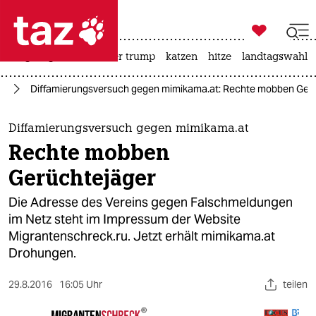

taz zahl ich
bergsteigen
usa unter trump
katzen
hitze
landtagswahl i

taz zahl ich
us
Diffamierungsversuch gegen mimikama.at: Rechte mobben Ger
taz zahl ich
themen
Diffamierungsversuch gegen mimikama.at
Rechte mobben
politik
Gerüchtejäger
öko
Die Adresse des Vereins gegen Falschmeldungen
im Netz steht im Impressum der Website
gesellschaft
Migrantenschreck.ru. Jetzt erhält mimikama.at
Drohungen.
kultur
sport
29.8.2016
16:05 Uhr
teilen