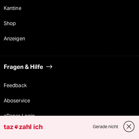
Kantine
Shop
Anzeigen
Fragen & Hilfe
Feedback
Aboservice
ePaper Login
taz
zahl ich
Gerade nicht

Downloads für Abonnierende