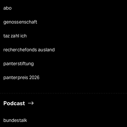
abo
genossenschaft
taz zahl ich
recherchefonds ausland
panterstiftung
panterpreis 2026
Podcast
bundestalk