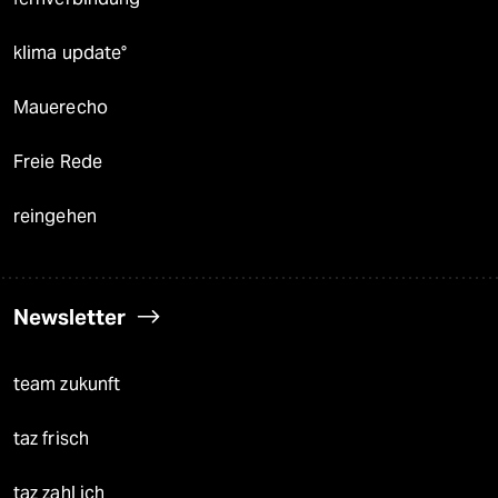
klima update°
Mauerecho
Freie Rede
reingehen
Newsletter
team zukunft
taz frisch
taz zahl ich