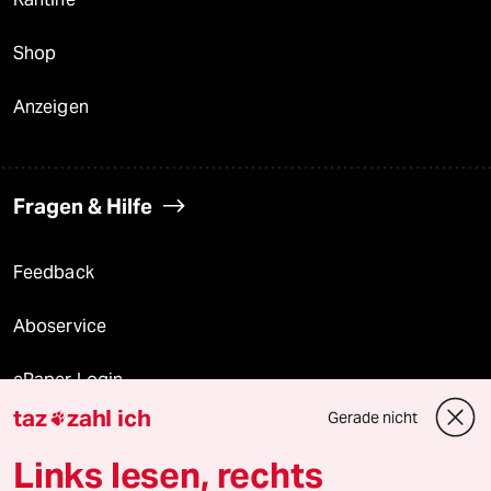
Shop
Anzeigen
Fragen & Hilfe
Feedback
Aboservice
ePaper Login
taz
zahl ich
Gerade nicht

Downloads für Abonnierende
Links lesen, rechts