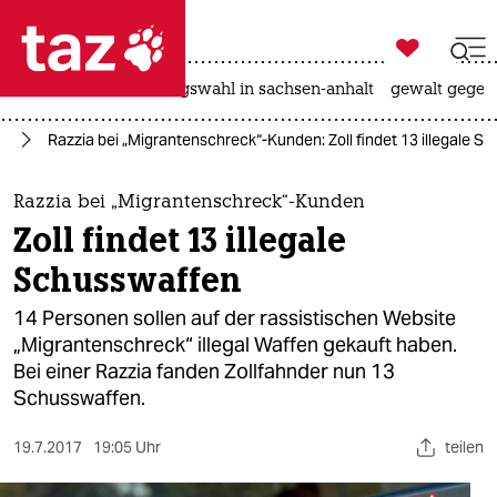

taz zahl ich
hitze
surfen
landtagswahl in sachsen-anhalt
gewalt gegen

taz zahl ich
us
Razzia bei „Migrantenschreck“-Kunden: Zoll findet 13 illegale S
taz zahl ich
themen
Razzia bei „Migrantenschreck“-Kunden
Zoll findet 13 illegale
politik
Schusswaffen
öko
14 Personen sollen auf der rassistischen Website
„Migrantenschreck“ illegal Waffen gekauft haben.
gesellschaft
Bei einer Razzia fanden Zollfahnder nun 13
Schusswaffen.
kultur
sport
19.7.2017
19:05 Uhr
teilen