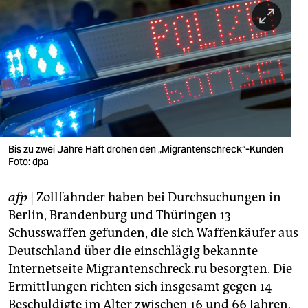
berlin
nord
wahrheit
verlag
verlag
veranstaltungen
Bis zu zwei Jahre Haft drohen den „Migrantenschreck“-Kunden
Foto: dpa
shop
afp
| Zollfahnder haben bei Durchsuchungen in
fragen & hilfe
Berlin, Brandenburg und Thüringen 13
unterstützen
Schusswaffen gefunden, die sich Waffenkäufer aus
Deutschland über die einschlägig bekannte
abo
Internetseite Migrantenschreck.ru besorgten. Die
genossenschaft
Ermittlungen richten sich insgesamt gegen 14
Beschuldigte im Alter zwischen 16 und 66 Jahren,