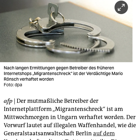
berlin
nord
wahrheit
verlag
verlag
veranstaltungen
Nach langen Ermittlungen gegen Betreiber des früheren
Internetshops „Migrantenschreck“ ist der Verdächtige Mario
Rönsch verhaftet worden
shop
Foto: dpa
fragen & hilfe
afp
| Der mutmaßliche Betreiber der
unterstützen
Internetplattform „Migrantenschreck“ ist am
Mittwochmorgen in Ungarn verhaftet worden. Der
abo
Vorwurf lautet auf illegalen Waffenhandel, wie die
genossenschaft
Generalstaatsanwaltschaft Berlin
auf dem