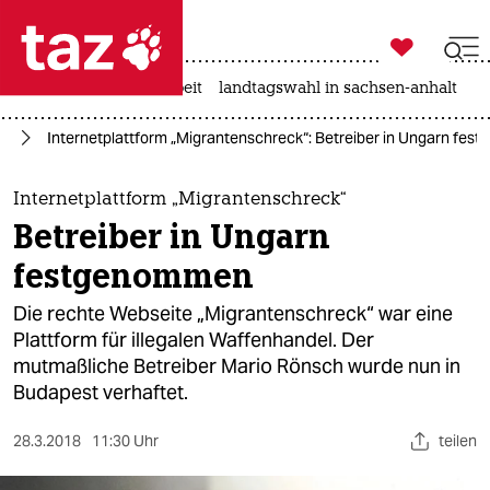

taz zahl ich
autowahn
hitze
arbeit
landtagswahl in sachsen-anhalt

taz zahl ich
nd
Internetplattform „Migrantenschreck“: Betreiber in Ungarn fe
taz zahl ich
themen
Internetplattform „Migrantenschreck“
Betreiber in Ungarn
politik
festgenommen
öko
Die rechte Webseite „Migrantenschreck“ war eine
Plattform für illegalen Waffenhandel. Der
gesellschaft
mutmaßliche Betreiber Mario Rönsch wurde nun in
Budapest verhaftet.
kultur
sport
28.3.2018
11:30 Uhr
teilen