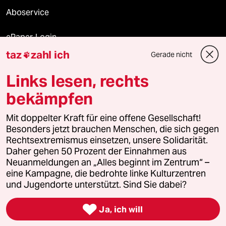
Aboservice
ePaper Login
taz
zahl ich
Gerade nicht

Downloads für Abonnierende
Links lesen, rechts
bekämpfen
© 2026 taz Verlags und Vertriebs GmbH
Mit doppelter Kraft für eine offene Gesellschaft!
Alle Rechte vorbehalten. Bei rechtlichen Fragen oder für Genehmigungen
wenden Sie sich bitte an
lizenzen@taz.de
Besonders jetzt brauchen Menschen, die sich gegen
Rechtsextremismus einsetzen, unsere Solidarität.
Daher gehen 50 Prozent der Einnahmen aus
Feedback
Redaktionsstatut
Kommune-Richtlinien
KI-
Neuanmeldungen an „Alles beginnt im Zentrum“ –
eine Kampagne, die bedrohte linke Kulturzentren
Leitlinie
Informant
Datenschutz
Impressum
AGB
und Jugendorte unterstützt. Sind Sie dabei?
Seitenwende
Einwilligungen widerrufen (Ads)

Ja, ich will