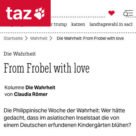

taz zahl ich
bergsteigen
usa unter trump
katzen
landtagswahl in sachs

taz zahl ich
Startseite
Wahrheit
Die Wahrheit: From Frobel with love
taz zahl ich
themen
Die Wahrheit
From Frobel with love
politik
öko
Kolumne
Die Wahrheit
von
Claudia Römer
gesellschaft
kultur
Die Philippinische Woche der Wahrheit: Wer hätte
gedacht, dass im asiatischen Inselstaat die von
sport
einem Deutschen erfundenen Kindergärten blühen?