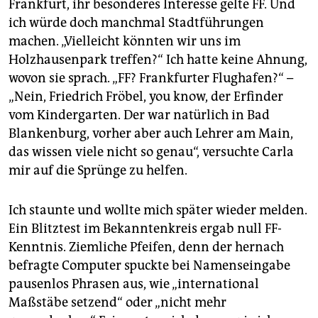
epaper login
Frankfurt, ihr besonderes Interesse gelte FF. Und
ich würde doch manchmal Stadtführungen
machen. „Vielleicht könnten wir uns im
Holzhausenpark treffen?“ Ich hatte keine Ahnung,
wovon sie sprach. „FF? Frankfurter Flughafen?“ –
„Nein, Friedrich Fröbel, you know, der Erfinder
vom Kindergarten. Der war natürlich in Bad
Blankenburg, vorher aber auch Lehrer am Main,
das wissen viele nicht so genau“, versuchte Carla
mir auf die Sprünge zu helfen.
Ich staunte und wollte mich später wieder melden.
Ein Blitztest im Bekanntenkreis ergab null FF-
Kenntnis. Ziemliche Pfeifen, denn der hernach
befragte Computer spuckte bei Namenseingabe
pausenlos Phrasen aus, wie „international
Maßstäbe setzend“ oder „nicht mehr