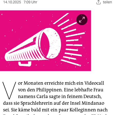
berlin
14.10.2025
7:09 Uhr
teilen
nord
wahrheit
verlag
verlag
veranstaltungen
shop
fragen & hilfe
V
or Monaten erreichte mich ein Videocall
unterstützen
von den Philippinen. Eine lebhafte Frau
abo
namens Carla sagte in feinem Deutsch,
dass sie Sprachlehrerin auf der Insel Mindanao
genossenschaft
sei. Sie käme bald mit ein paar Kolleginnen nach