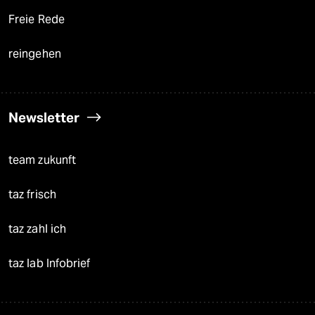
Freie Rede
reingehen
Newsletter
team zukunft
taz frisch
taz zahl ich
taz lab Infobrief