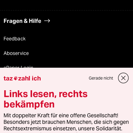
Fragen & Hilfe
Feedback
Aboservice
ePaper Login
taz
zahl ich
Gerade nicht

Downloads für Abonnierende
Links lesen, rechts
bekämpfen
© 2026 taz Verlags und Vertriebs GmbH
Mit doppelter Kraft für eine offene Gesellschaft!
Alle Rechte vorbehalten. Bei rechtlichen Fragen oder für Genehmigungen
wenden Sie sich bitte an
lizenzen@taz.de
Besonders jetzt brauchen Menschen, die sich gegen
Rechtsextremismus einsetzen, unsere Solidarität.