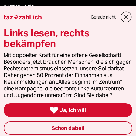
ePaper Login
taz
zahl ich
Gerade nicht

Downloads für Abonnierende
Links lesen, rechts
bekämpfen
© 2026 taz Verlags und Vertriebs GmbH
Mit doppelter Kraft für eine offene Gesellschaft!
Alle Rechte vorbehalten. Bei rechtlichen Fragen oder für Genehmigungen
wenden Sie sich bitte an
lizenzen@taz.de
Besonders jetzt brauchen Menschen, die sich gegen
Rechtsextremismus einsetzen, unsere Solidarität.
Daher gehen 50 Prozent der Einnahmen aus
Feedback
Redaktionsstatut
Kommune-Richtlinien
KI-
Neuanmeldungen an „Alles beginnt im Zentrum“ –
eine Kampagne, die bedrohte linke Kulturzentren
Leitlinie
Informant
Datenschutz
Impressum
AGB
und Jugendorte unterstützt. Sind Sie dabei?
Seitenwende
Einwilligungen widerrufen (Ads)

Ja, ich will
Schon dabei!