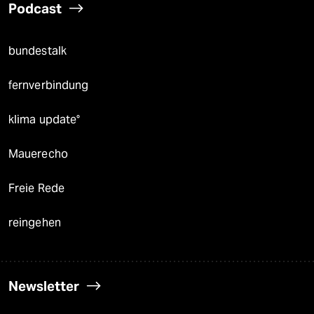
Podcast
bundestalk
fernverbindung
klima update°
Mauerecho
Freie Rede
reingehen
Newsletter