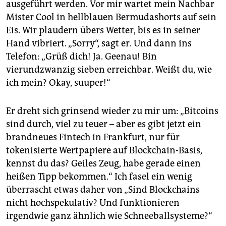
epaper login
ausgeführt werden. Vor mir wartet mein Nachbar
Mister Cool in hellblauen Bermudashorts auf sein
Eis. Wir plaudern übers Wetter, bis es in seiner
Hand vibriert. „Sorry“, sagt er. Und dann ins
Telefon: „Grüß dich! Ja. Gee­nau! Bin
vierundzwanzig sieben erreichbar. Weißt du, wie
ich mein? Okay, suuper!“
Er dreht sich grinsend wieder zu mir um: „Bitcoins
sind durch, viel zu teuer – aber es gibt jetzt ein
brandneues Fintech in Frankfurt, nur für
tokenisierte Wertpapiere auf Blockchain-Basis,
kennst du das? Geiles Zeug, habe gerade einen
heißen Tipp bekommen.“ Ich fasel ein wenig
überrascht etwas daher von „Sind Blockchains
nicht hochspekulativ? Und funktionieren
irgendwie ganz ähnlich wie Schneeballsysteme?“