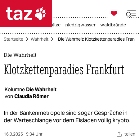

taz zahl ich
krieg in der ukraine
hitze
niedrigwasser
waldbrände

taz zahl ich
Startseite
Wahrheit
Die Wahrheit: Klotzkettenparadies Frankf
taz zahl ich
themen
Die Wahrheit
Klotzkettenparadies Frankfurt
politik
öko
Kolumne
Die Wahrheit
von
Claudia Römer
gesellschaft
kultur
In der Bankenmetropole sind sogar Gespräche in
der Warteschlange vor dem Eisladen völlig krypto.
sport
16.9.2025
9:34 Uhr
teilen