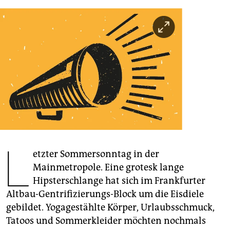
berlin
nord
wahrheit
verlag
verlag
veranstaltungen
shop
L
fragen & hilfe
etzter Sommersonntag in der
Mainmetropole. Eine grotesk lange
unterstützen
Hipsterschlange hat sich im Frankfurter
abo
Altbau-Gentrifizierungs-Block um die Eisdiele
gebildet. Yogagestählte Körper, Urlaubsschmuck,
genossenschaft
Tatoos und Sommerkleider möchten nochmals