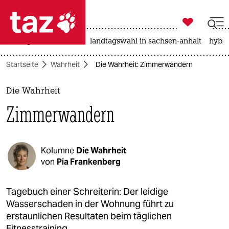

taz zahl ich
niedrigwasser
rente
landtagswahl in sachsen-anhalt
hybri

taz zahl ich
Startseite
Wahrheit
Die Wahrheit: Zimmerwandern
taz zahl ich
themen
Die Wahrheit
Zimmerwandern
politik
öko
Kolumne
Die Wahrheit
gesellschaft
von
Pia Frankenberg
kultur
Tagebuch einer Schreiterin: Der leidige
Wasserschaden in der Wohnung führt zu
sport
erstaunlichen Resultaten beim täglichen
Fitnesstraining.