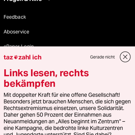
Feedback
Aboservice
ePaper Login
taz
zahl ich
Gerade nicht

Downloads für Abonnierende
Links lesen, rechts
bekämpfen
© 2026 taz Verlags und Vertriebs GmbH
Mit doppelter Kraft für eine offene Gesellschaft!
Alle Rechte vorbehalten. Bei rechtlichen Fragen oder für Genehmigungen
wenden Sie sich bitte an
lizenzen@taz.de
Besonders jetzt brauchen Menschen, die sich gegen
Rechtsextremismus einsetzen, unsere Solidarität.
Daher gehen 50 Prozent der Einnahmen aus
Feedback
Redaktionsstatut
Kommune-Richtlinien
KI-
Neuanmeldungen an „Alles beginnt im Zentrum“ –
eine Kampagne, die bedrohte linke Kulturzentren
Leitlinie
Informant
Datenschutz
Impressum
AGB
und Jugendorte unterstützt. Sind Sie dabei?