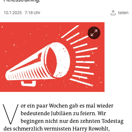
berlin
nord
10.7.2025
7:18 Uhr
teilen
wahrheit
verlag
verlag
veranstaltungen
shop
fragen & hilfe
unterstützen
V
or ein paar Wochen gab es mal wieder
abo
bedeutende Jubiläen zu feiern. Wir
begingen nicht nur den zehnten Todestag
genossenschaft
des schmerzlich vermissten Harry Rowohlt,