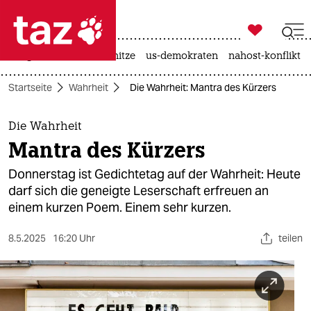

taz zahl ich
krieg in der ukraine
hitze
us-demokraten
nahost-konflikt

taz zahl ich
Startseite
Wahrheit
Die Wahrheit: Mantra des Kürzers
taz zahl ich
themen
Die Wahrheit
Mantra des Kürzers
politik
Donnerstag ist Gedichtetag auf der Wahrheit: Heute
öko
darf sich die geneigte Leserschaft erfreuen an
einem kurzen Poem. Einem sehr kurzen.
gesellschaft
8.5.2025
16:20 Uhr
teilen
kultur
sport