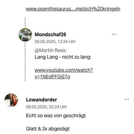
www.openthesaurus....me/sich%20kringeln
Mondschaf26
09.05.2025
,
12:34 Uhr
@Martin Rees:
Lang Lang - nicht zu lang:
www.youtube.com/watch?
v=1NEdFFGjS7o
Lowandorder
08.05.2025
,
20:29 Uhr
Echt so was von geschrägt
Glatt & 3x abgesägt