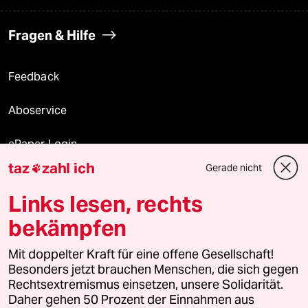
Fragen & Hilfe
Feedback
Aboservice
ePaper Login
taz
zahl ich
Gerade nicht

Downloads für Abonnierende
Links lesen, rechts
bekämpfen
© 2026 taz Verlags und Vertriebs GmbH
Alle Rechte vorbehalten. Bei rechtlichen Fragen oder für Genehmigungen
Mit doppelter Kraft für eine offene Gesellschaft!
wenden Sie sich bitte an
lizenzen@taz.de
Besonders jetzt brauchen Menschen, die sich gegen
Rechtsextremismus einsetzen, unsere Solidarität.
Daher gehen 50 Prozent der Einnahmen aus
Feedback
Redaktionsstatut
Kommune-Richtlinien
KI-