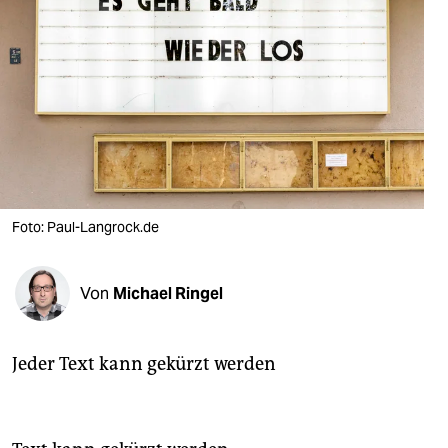
berlin
nord
wahrheit
verlag
verlag
veranstaltungen
Foto: Paul-Langrock.de
shop
Von
Michael Ringel
fragen & hilfe
unterstützen
Jeder Text kann gekürzt werden
abo
genossenschaft