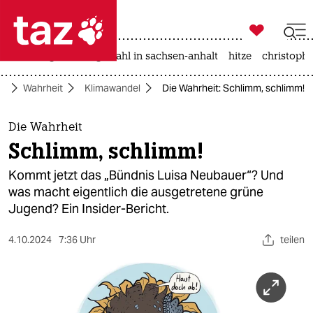

taz zahl ich
iran-krieg
landtagswahl in sachsen-anhalt
hitze
christophe

taz zahl ich
te
Wahrheit
Klimawandel
Die Wahrheit: Schlimm, schlimm!
taz zahl ich
themen
Die Wahrheit
Schlimm, schlimm!
politik
Kommt jetzt das „Bündnis Luisa Neubauer“? Und
öko
was macht eigentlich die ausgetretene grüne
Jugend? Ein Insider-Bericht.
gesellschaft
4.10.2024
7:36 Uhr
teilen
kultur
sport