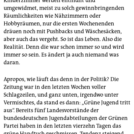
Kinderzimmer werden entmüllt und
epaper login
umgewidmet, meist zu solch gewinnbringenden
Räumlichkeiten wie Nähzimmern oder
Hobbyräumen, nur die ersten Wochenenden
dräuen noch mit Pushbacks und Wäschesäcken,
aber auch das vergeht. So ist das Leben. Also die
Realität. Denn die war schon immer so und wird
immer so sein. Es ändert ja auch niemand was
daran.
Apropos, wie läuft das denn in der Politik? Die
Zeitung war in den letzten Wochen voller
Schlagzeilen, und ganz unten, irgendwo unter
Vermischtes, da stand es dann: „Grüne Jugend tritt
aus“. Bereits fünf Landesvorstände der
bundesdeutschen Jugendabteilungen der Grünen
Partei haben in den letzten vierzehn Tagen das
grüne Handtuch geschmissen, Tendenz steigend,