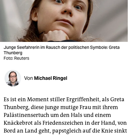
berlin
nord
wahrheit
verlag
Junge Seefahrerin im Rausch der politischen Symbole: Greta
verlag
Thunberg
Foto: Reuters
veranstaltungen
shop
Von
Michael Ringel
fragen & hilfe
Es ist ein Moment stiller Ergriffenheit, als Greta
unterstützen
Thunberg, diese junge mutige Frau mit ihrem
abo
Palästinensertuch um den Hals und einem
Knäckebrot als Friedenszeichen in der Hand, von
genossenschaft
Bord an Land geht, papstgleich auf die Knie sinkt