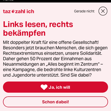
taz
zahl ich
Gerade nicht
Landtagswahl in Sachsen-Anhalt

Links lesen, rechts
Jemen
bekämpfen
Mit doppelter Kraft für eine offene Gesellschaft!
Verlag
Besonders jetzt brauchen Menschen, die sich gegen
Rechtsextremismus einsetzen, unsere Solidarität.
Daher gehen 50 Prozent der Einnahmen aus
Aktuelles
Neuanmeldungen an „Alles beginnt im Zentrum“ –
eine Kampagne, die bedrohte linke Kulturzentren
Hausblog
und Jugendorte unterstützt. Sind Sie dabei?
Die Seitenwende

Ja, ich will
Stellen
Schon dabei!
Presse