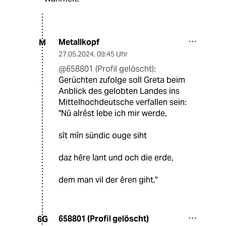
Metallkopf
M
27.05.2024
,
09:45 Uhr
@658801 (Profil gelöscht):
Gerüchten zufolge soll Greta beim
Anblick des gelobten Landes ins
Mittelhochdeutsche verfallen sein:
"Nû alrêst lebe ich mir werde,
sît mîn sündic ouge siht
daz hêre lant und och die erde,
dem man vil der êren giht."
658801 (Profil gelöscht)
6G