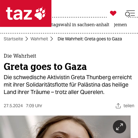

taz zahl ich
drohnen
rente
landtagswahl in sachsen-anhalt
jemen

taz zahl ich
Startseite
Wahrheit
Die Wahrheit: Greta goes to Gaza
taz zahl ich
themen
Die Wahrheit
Greta goes to Gaza
politik
Die schwedische Aktivistin Greta Thunberg erreicht
öko
mit ihrer Solidaritätsflotte für Palästina das heilige
Land ihrer Träume – trotz aller Querelen.
gesellschaft
27.5.2024
7:09 Uhr
teilen
kultur
sport