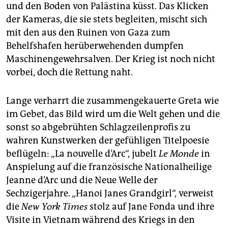
epaper login
und den Boden von Palästina küsst. Das Klicken
der Kameras, die sie stets begleiten, mischt sich
mit den aus den Ruinen von Gaza zum
Behelfshafen herüberwehenden dumpfen
Maschinengewehrsalven. Der Krieg ist noch nicht
vorbei, doch die Rettung naht.
Lange verharrt die zusammengekauerte Greta wie
im Gebet, das Bild wird um die Welt gehen und die
sonst so abgebrühten Schlagzeilenprofis zu
wahren Kunstwerken der gefühligen Titelpoesie
beflügeln: „La nouvelle d’Arc“, jubelt
Le Monde
in
Anspielung auf die französische Nationalheilige
Jeanne d’Arc und die Neue Welle der
Sechzigerjahre. „Hanoi Janes Grandgirl“, verweist
die
New York Times
stolz auf Jane Fonda und ihre
Visite in Vietnam während des Kriegs in den