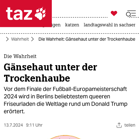

taz zahl ich
ceuta
hitze
bergsteigen
katzen
landtagswahl in sachsen-

taz zahl ich
te
Wahrheit
Die Wahrheit: Gänsehaut unter der Trockenhaube
taz zahl ich
themen
Die Wahrheit
Gänsehaut unter der
politik
Trockenhaube
öko
Vor dem Finale der Fußball-Europameisterschaft
2024 wird in Berlins beliebtestem queeren
gesellschaft
Friseurladen die Weltlage rund um Donald Trump
erörtert.
kultur
sport
13.7.2024
9:11 Uhr
teilen