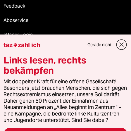
Feedback
Aboservice
ePaper Login
taz
zahl ich
Gerade nicht

Downloads für Abonnierende
Links lesen, rechts
bekämpfen
© 2026 taz Verlags und Vertriebs GmbH
Mit doppelter Kraft für eine offene Gesellschaft!
Alle Rechte vorbehalten. Bei rechtlichen Fragen oder für Genehmigungen
wenden Sie sich bitte an
lizenzen@taz.de
Besonders jetzt brauchen Menschen, die sich gegen
Rechtsextremismus einsetzen, unsere Solidarität.
Daher gehen 50 Prozent der Einnahmen aus
Feedback
Redaktionsstatut
Kommune-Richtlinien
KI-
Neuanmeldungen an „Alles beginnt im Zentrum“ –
eine Kampagne, die bedrohte linke Kulturzentren
Leitlinie
Informant
Datenschutz
Impressum
AGB
und Jugendorte unterstützt. Sind Sie dabei?