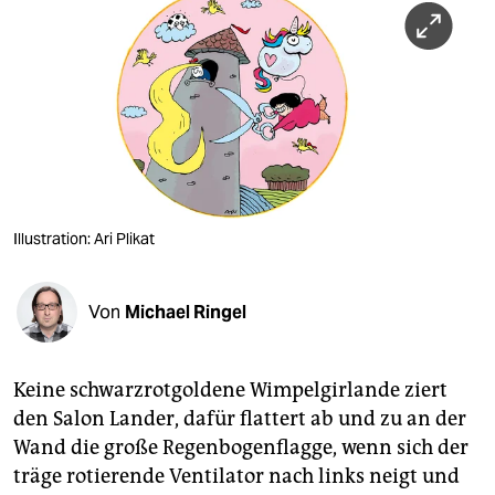
berlin
nord
wahrheit
verlag
verlag
veranstaltungen
Illustration: Ari Plikat
shop
Von
Michael Ringel
fragen & hilfe
unterstützen
Keine schwarzrotgoldene Wimpelgirlande ziert
abo
den Salon Lander, dafür flattert ab und zu an der
Wand die große Regenbogenflagge, wenn sich der
genossenschaft
träge rotierende Ventilator nach links neigt und