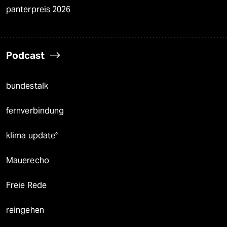
panterpreis 2026
Podcast
bundestalk
fernverbindung
klima update°
Mauerecho
Freie Rede
reingehen