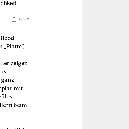
chkeit.
teilen
„Blood
 „Platte“,
lter zeigen
aus
n ganz
plar mit
wüles
lfern beim