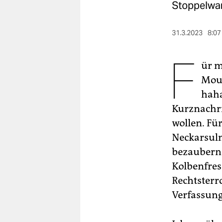
berlin
Stoppelwang
nord
31.3.2023
8:07
wahrheit
F
ür m
verlag
Moun
verlag
haha
veranstaltungen
Kurznachric
wollen. Fü
shop
Neckarsulm
fragen & hilfe
bezaubernd
unterstützen
Kolbenfres
Rechtsterr
abo
Verfassung
genossenschaft