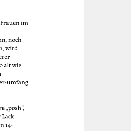
n Frauen im
nn, noch
n, wird
erer
o alt wie
m
efer-umfang
re „posh“,
r Lack
n 14-