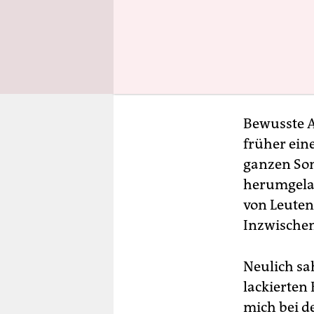
Bewusste A
früher ein
ganzen Som
herumgelau
von Leuten,
Inzwischen 
Neulich sa
lackierten
mich bei d