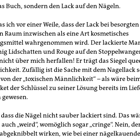
das Buch, sondern den Lack auf den Nägeln.
las ich vor einer Weile, dass der Lack bei besorgte
en Raum inzwischen als eine Art kosmetisches
gsmittel wahrgenommen wird. Der lackierte Ma
nig Lidschatten und Rouge auf den Stoppelwange
nicht über mich herfallen! Er trägt das Siegel que
hkeit. Zufällig ist die Sache mit dem Nagellack s
f von der „toxischen Männlichkeit“ – als wäre bei
et der Schlüssel zu seiner Lösung bereits im Li
n gewesen.
, dass die Nägel nicht sauber lackiert sind. Das wä
 auch „weird“, womöglich sogar „cringe“. Nein, de
abgeknibbelt wirken, wie bei einer nägelkauende