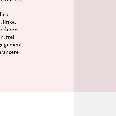
lles
 linke,
ür deren
n, frei
ngagement.
e unsere