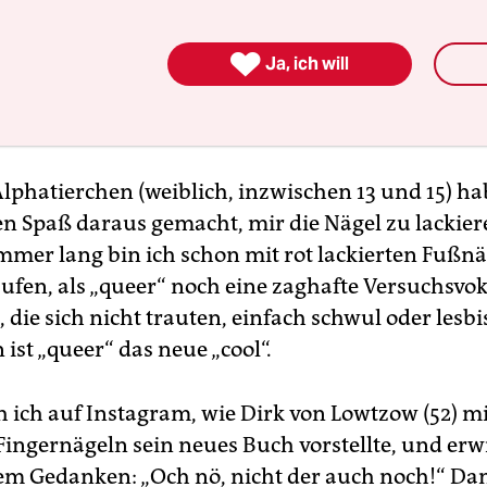

Ja, ich will
lphatierchen (weiblich, inzwischen 13 und 15) ha
en Spaß daraus gemacht, mir die Nägel zu lackier
mer lang bin ich schon mit rot lackierten Fußn
fen, als „queer“ noch eine zaghafte Versuchsvo
 die sich nicht trauten, einfach schwul oder lesbi
ist „queer“ das neue „cool“.
h ich auf Instagram, wie Dirk von Lowtzow (52) mi
 Fingernägeln sein neues Buch vorstellte, und erw
em Gedanken: „Och nö, nicht der auch noch!“ Da