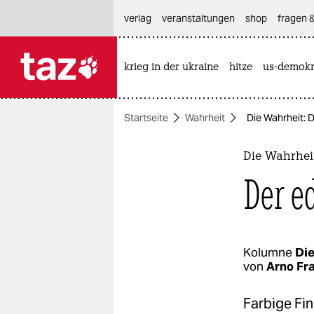
hautnavigation anspringen
hauptinhalt anspringen
footer anspringen
verlag
veranstaltungen
shop
fragen &
krieg in der ukraine
hitze
us-demokr

taz zahl ich
taz zahl ich
Startseite
Wahrheit
Die Wahrheit: D
themen
politik
Die Wahrhei
Der e
öko
gesellschaft
kultur
Kolumne
Die
von
Arno Fr
sport
Farbige Fi