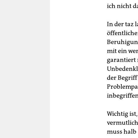
ich nicht 
In der taz 
öffentlich
Beruhigun
mit ein we
garantiert 
Unbedenklic
der Begrif
Problempak
inbegriffe
Wichtig ist
vermutlich
muss halb 