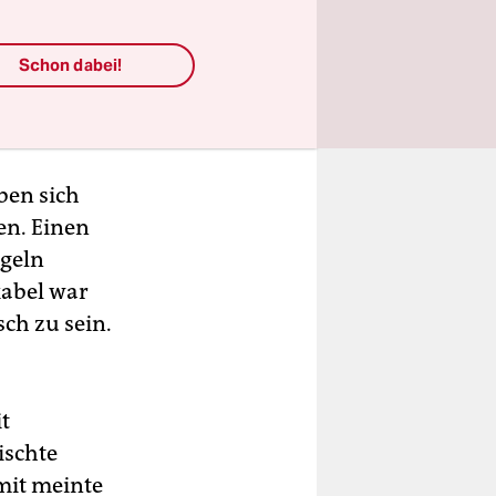
Schon dabei!
ben sich
en. Einen
ägeln
kabel war
sch zu sein.
t
ischte
mit meinte