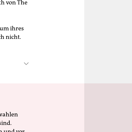
th von The
bum ihres
h nicht.
wahlen
sind.
h und vor