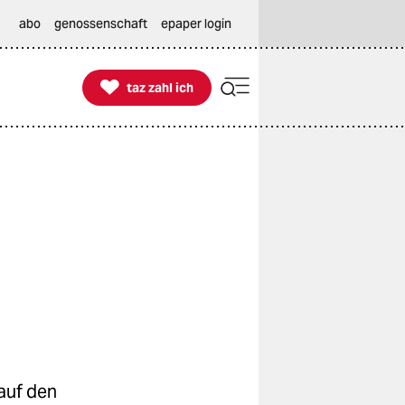
abo
genossenschaft
epaper login

taz zahl ich
taz zahl ich
auf den