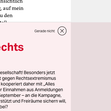
nsichtlich
, auf mein
zu den
e!),
ch noch,
Gerade nicht
echts
ich Kraft
tet habe.
esellschaft! Besonders jetzt
rt gegen Rechtsextremismus
z kooperiert daher mit „Alles
ller Einnahmen aus Anmeldungen
. September – an die Kampagne,
rstützt und Freiräume sichern will,
bei?