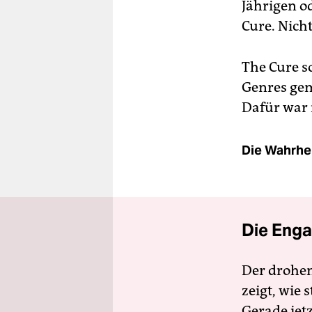
Jährigen o
Cure. Nicht
The Cure s
Genres gem
Dafür war 
Die Wahrhei
Die Enga
Der drohe
zeigt, wie
Gerade jet