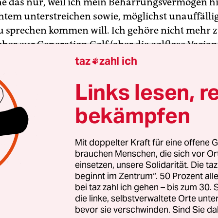
e das nur, weil ich mein Beharrungsvermögen hi
tem unterstreichen sowie, möglichst unauffällig
 zu sprechen kommen will. Ich gehöre nicht mehr 
er zur Generation Golf (aber die golflose Variant
 zur Generation X, Y oder Z. Millennials gibt’s au
taz
zahl ich

das sein mag, und neuerdings (so ab 2010) auf
Links lesen, r
wunsch eine ominöse „Generation Alpha“, zu der 
den immerhin einen bescheidenen Beitrag geleis
bekämpfen
Mit doppelter Kraft für eine offene G
brauchen Menschen, die sich vor O
einsetzen, unsere Solidarität. Die ta
beginnt im Zentrum“. 50 Prozent a
bei taz zahl ich gehen – bis zum 30
die linke, selbstverwaltete Orte unte
bevor sie verschwinden. Sind Sie da