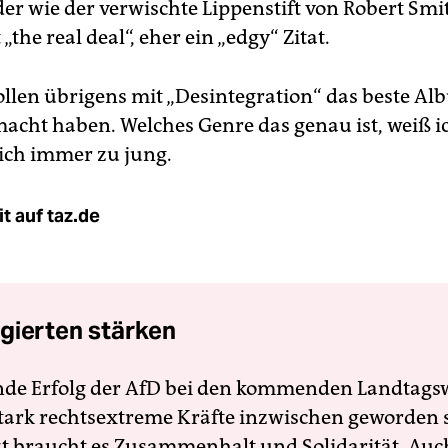
der wie der verwischte Lippenstift von Robert Smi
 „the real deal“, eher ein „edgy“ Zitat.
ollen übrigens mit „Desintegration“ das beste Al
acht haben. Welches Genre das genau ist, weiß ic
ich immer zu jung.
t auf taz.de
gierten stärken
nde Erfolg der AfD bei den kommenden Landtags
 stark rechtsextreme Kräfte inzwischen geworden 
zt braucht es Zusammenhalt und Solidarität. Auc