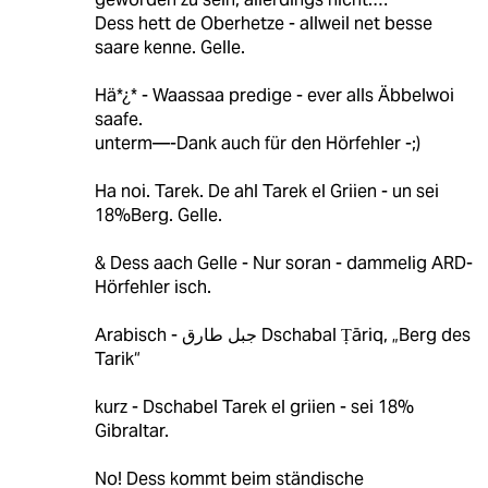
Dess hett de Oberhetze - allweil net besse
saare kenne. Gelle.
Hä*¿* - Waassaa predige - ever alls Äbbelwoi
saafe.
unterm—-Dank auch für den Hörfehler -;)
Ha noi. Tarek. De ahl Tarek el Griien - un sei
18%Berg. Gelle.
& Dess aach Gelle - Nur soran - dammelig ARD-
Hörfehler isch.
Arabisch - جبل طارق Dschabal Ṭāriq, „Berg des
Tarik“
kurz - Dschabel Tarek el griien - sei 18%
Gibraltar.
No! Dess kommt beim ständische