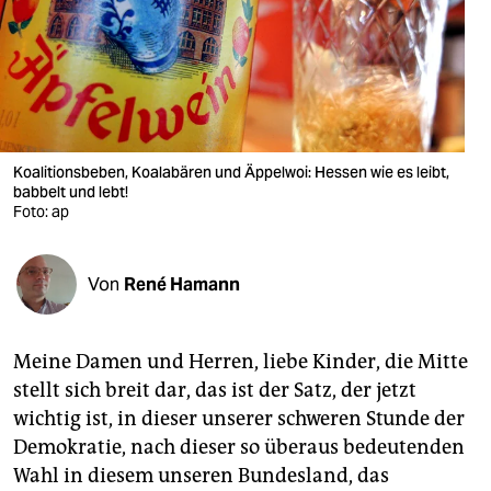
berlin
nord
wahrheit
verlag
Koalitionsbeben, Koalabären und Äppelwoi: Hessen wie es leibt,
verlag
babbelt und lebt!
Foto: ap
veranstaltungen
shop
Von
René Hamann
fragen & hilfe
Meine Damen und Herren, liebe Kinder, die Mitte
unterstützen
stellt sich breit dar, das ist der Satz, der jetzt
abo
wichtig ist, in dieser unserer schweren Stunde der
Demokratie, nach dieser so überaus bedeutenden
genossenschaft
Wahl in diesem unseren Bundesland, das