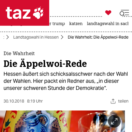

taz zahl ich
bergsteigen
usa unter trump
katzen
landtagswahl in sachs

taz zahl ich
it
Landtagswahl in Hessen
Die Wahrheit: Die Äppelwoi-Rede
taz zahl ich
themen
Die Wahrheit
Die Äppelwoi-Rede
politik
Hessen äußert sich schicksalsschwer nach der Wahl
öko
der Wahlen. Hier packt ein Redner aus, „in dieser
unserer schweren Stunde der Demokratie“.
gesellschaft
30.10.2018
8:19 Uhr
teilen
kultur
sport