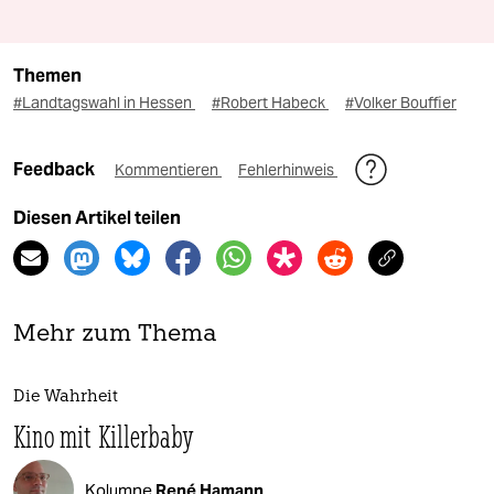
Themen
#Landtagswahl in Hessen
#Robert Habeck
#Volker Bouffier
Feedback
Kommentieren
Fehlerhinweis
Diesen Artikel teilen
Mehr zum Thema
Die Wahrheit
Kino mit Killerbaby
Kolumne
René Hamann