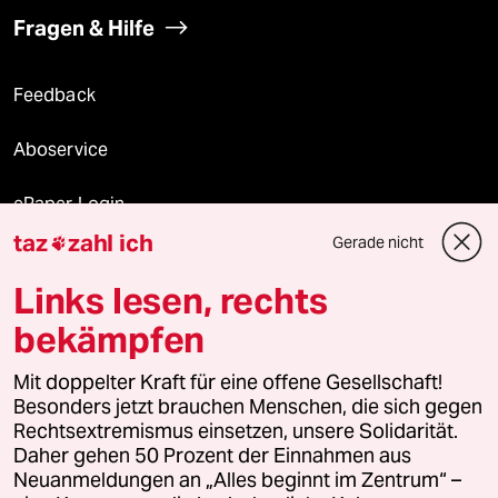
Fragen & Hilfe
Feedback
Aboservice
ePaper Login
taz
zahl ich
Gerade nicht

Downloads für Abonnierende
Links lesen, rechts
bekämpfen
© 2026 taz Verlags und Vertriebs GmbH
Mit doppelter Kraft für eine offene Gesellschaft!
Alle Rechte vorbehalten. Bei rechtlichen Fragen oder für Genehmigungen
wenden Sie sich bitte an
lizenzen@taz.de
Besonders jetzt brauchen Menschen, die sich gegen
Rechtsextremismus einsetzen, unsere Solidarität.
Daher gehen 50 Prozent der Einnahmen aus
Feedback
Redaktionsstatut
Kommune-Richtlinien
KI-
Neuanmeldungen an „Alles beginnt im Zentrum“ –