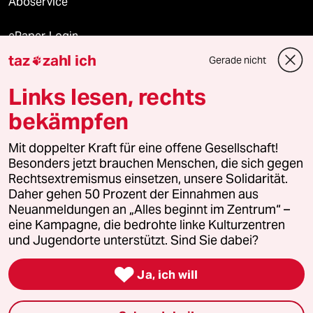
Aboservice
ePaper Login
taz
zahl ich
Gerade nicht

Downloads für Abonnierende
Links lesen, rechts
bekämpfen
© 2026 taz Verlags und Vertriebs GmbH
Mit doppelter Kraft für eine offene Gesellschaft!
Alle Rechte vorbehalten. Bei rechtlichen Fragen oder für Genehmigungen
wenden Sie sich bitte an
lizenzen@taz.de
Besonders jetzt brauchen Menschen, die sich gegen
Rechtsextremismus einsetzen, unsere Solidarität.
Daher gehen 50 Prozent der Einnahmen aus
Feedback
Redaktionsstatut
Kommune-Richtlinien
KI-
Neuanmeldungen an „Alles beginnt im Zentrum“ –
eine Kampagne, die bedrohte linke Kulturzentren
Leitlinie
Informant
Datenschutz
Impressum
AGB
und Jugendorte unterstützt. Sind Sie dabei?
Seitenwende
Einwilligungen widerrufen (Ads)

Ja, ich will