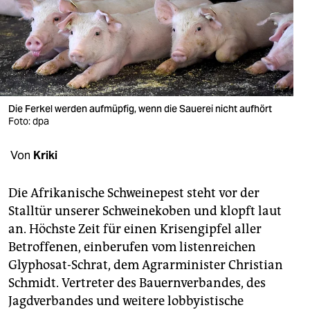
berlin
nord
wahrheit
verlag
Die Ferkel werden aufmüpfig, wenn die Sauerei nicht aufhört
verlag
Foto: dpa
veranstaltungen
Von
Kriki
shop
Die Afrikanische Schweinepest steht vor der
fragen & hilfe
Stalltür unserer Schweinekoben und klopft laut
an. Höchste Zeit für einen Krisengipfel aller
unterstützen
Betroffenen, einberufen vom listenreichen
abo
Glyphosat-Schrat, dem Agrarminister Christian
Schmidt. Vertreter des Bauernverbandes, des
genossenschaft
Jagdverbandes und weitere lobbyistische