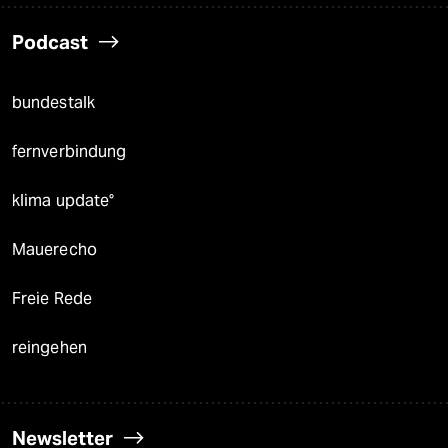
Podcast
bundestalk
fernverbindung
klima update°
Mauerecho
Freie Rede
reingehen
Newsletter