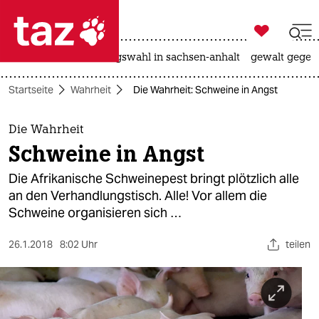

taz zahl ich
hitze
surfen
landtagswahl in sachsen-anhalt
gewalt gegen

taz zahl ich
Startseite
Wahrheit
Die Wahrheit: Schweine in Angst
taz zahl ich
themen
Die Wahrheit
Schweine in Angst
politik
Die Afrikanische Schweinepest bringt plötzlich alle
öko
an den Verhandlungstisch. Alle! Vor allem die
Schweine organisieren sich …
gesellschaft
26.1.2018
8:02 Uhr
teilen
kultur
sport