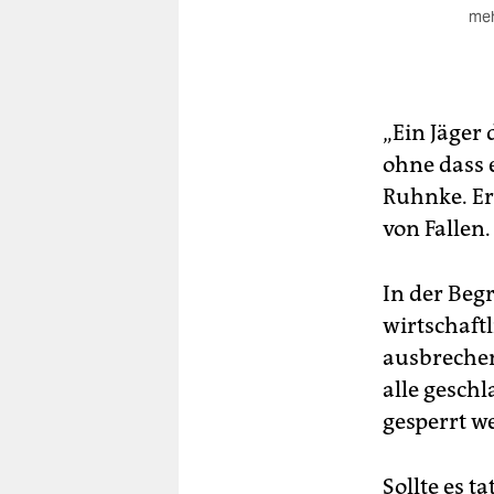
meh
Sie
ein
Sch
das
„Ein Jäger 
we
ohne dass 
wir
Ruhnke. Er
Se
von Fallen.
Wi
Di
In der Beg
Sch
ein
wirtschaft
ausbrechen
alle gesch
gesperrt w
Sollte es 