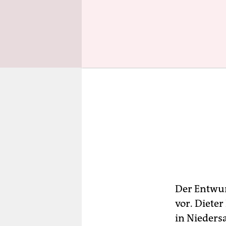
Der Entwur
vor. Diete
in Niedersa