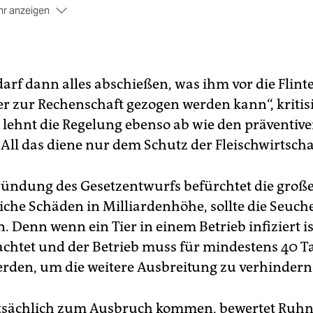
r anzeigen
 verbreitet sich
über Blut und bluthaltiges Gewebe. Wenn et
 Jäger ein infiziertes Wildschwein schießt, ihm noch Blut am
uh klebt und er danach in seinen Schweinestall geht, kann e
 Virus einschleppen. Das gleiche gilt für ein achtlos
darf dann alles abschießen, was ihm vor die Flinte
ggeworfenes Wurstbrot, das von einem Wildschwein gefress
er zur Rechenschaft gezogen werden kann“, kritis
d.
 lehnt die Regelung ebenso ab wie den präventive
hr langsam
ist hingegen die Verbreitung von Wildschwein zu
 All das diene nur dem Schutz der Fleischwirtscha
ldschwein.
e Krankheit endet
für die Tiere fast immer tödlich. Für
ründung des Gesetzentwurfs befürchtet die große
weinehalter bedeutet der Ausbruch des Virus im eigenen Sta
en großen wirtschaftlichen Schaden.
liche Schäden in Milliardenhöhe, sollte die Seuch
. Denn wenn ein Tier in einem Betrieb infiziert i
lachtet und der Betrieb muss für mindestens 40 T
erden, um die weitere Ausbreitung zu verhindern
tatsächlich zum Ausbruch kommen, bewertet Ruhn