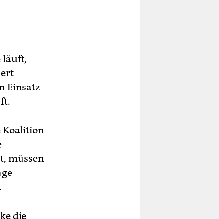
wa
r
 läuft,
en
iert
n Einsatz
ft.
 Koalition
ll
e
st, müssen
age
.
ke die