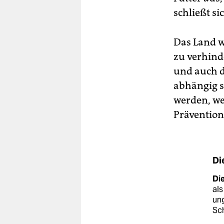
schließt s
Das Land w
zu verhinde
und auch da
abhängig si
werden, we
Prävention
Di
Di
als
ung
Sch