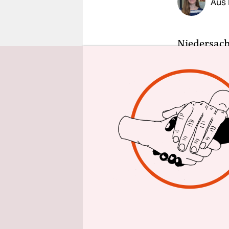
Aus
epaper login
Niedersach
Nicht erst 
groß, die 
und die Ti
„Wir haben
tun“, warn
Otte-Kinast
Koalition s
die Art, wi
nur Tiersc
den geplan