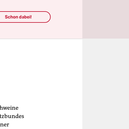
Schon dabei!
chweine
utzbundes
iner