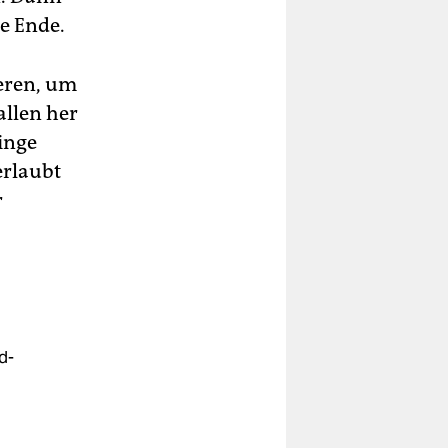
e Ende.
ieren, um
allen her
linge
erlaubt
r
d-