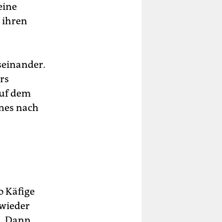
eine
 ihren
useinander.
ers
auf dem
ines nach
o Käfige
 wieder
n. Dann