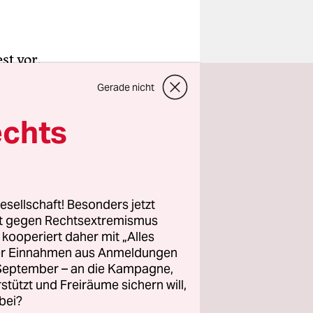
st vor.
 der Seuche
Gerade nicht
fen kann
echts
 Haustür zu
n Barbara
ie große
esellschaft! Besonders jetzt
rt gegen Rechtsextremismus
weinen –
z kooperiert daher mit „Alles
edoch nicht
ller Einnahmen aus Anmeldungen
erungen bei
. September – an die Kampagne,
rstützt und Freiräume sichern will,
bei?