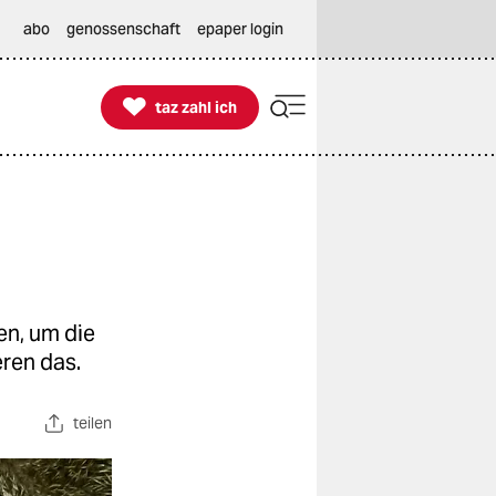
abo
genossenschaft
epaper login

taz zahl ich
taz zahl ich
en, um die
eren das.
teilen