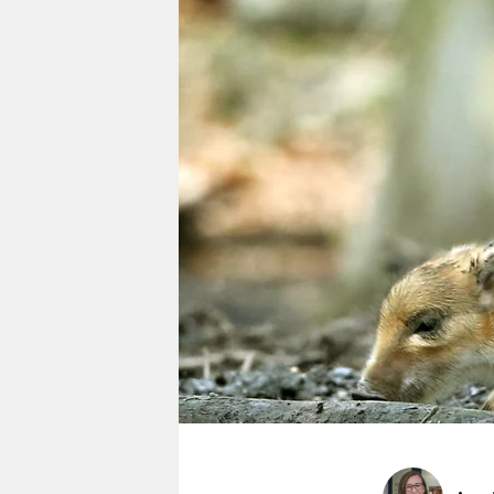
berlin
nord
wahrheit
verlag
verlag
veranstaltungen
shop
fragen & hilfe
unterstützen
abo
genossenschaft