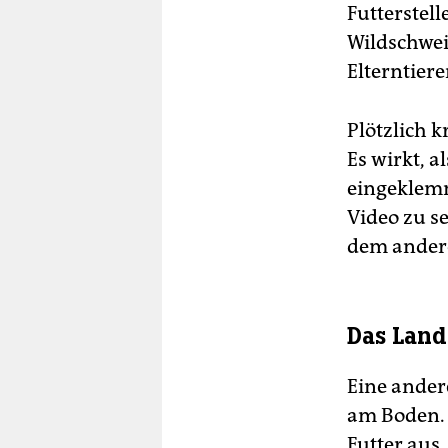
Futterstell
Wildschwei
Elterntiere
Plötzlich k
Es wirkt, a
eingeklemm
Video zu s
dem ander
Das Land 
Eine ander
am Boden. 
Futter aus,