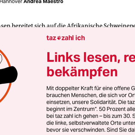
 Hannover
Andrea Maestro
sen bereitet sich auf die Afrikanische Schweinepe
seitdem es Belgien erwischt hat, ist die Angst vor
taz
zahl ich

nicht nur Wild-, sondern auch Hausschweine tref
ere innerhalb von 48 Stunden sterben lässt.
Links lesen, r
bekämpfen
 es nun mit einer handfesten Bedrohung vor der
t die niedersächsische Landwirtschaftsministeri
 (CDU). „Prävention hat die höchste Priorität.“ D
Mit doppelter Kraft für eine offene G
brauchen Menschen, die sich vor O
etzt dabei auf die frühzeitige Tötung von Wildsch
einsetzen, unsere Solidarität. Die ta
e die Tiere erschossen werden sollen, kritisieren j
beginnt im Zentrum“. 50 Prozent a
hützer. Auch die Jäger selbst erwarten Nachbess
bei taz zahl ich gehen – bis zum 30
ten Änderungen des Jagdgesetzes.
die linke, selbstverwaltete Orte unte
bevor sie verschwinden. Sind Sie da