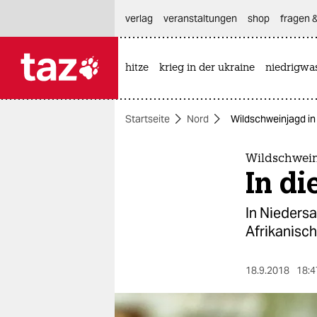
hautnavigation anspringen
hauptinhalt anspringen
footer anspringen
verlag
veranstaltungen
shop
fragen &
hitze
krieg in der ukraine
niedrigwa

taz zahl ich
taz zahl ich
Startseite
Nord
Wildschweinjagd in
themen
politik
Wildschwein
In di
öko
In Nieders
gesellschaft
Afrikanisch
kultur
18.9.2018
18:4
sport