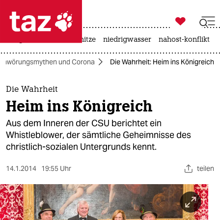

taz zahl ich
krieg in der ukraine
hitze
niedrigwasser
nahost-konflikt

taz zahl ich
chwörungsmythen und Corona
Die Wahrheit: Heim ins Königreich
taz zahl ich
themen
Die Wahrheit
Heim ins Königreich
politik
Aus dem Inneren der CSU berichtet ein
öko
Whistleblower, der sämtliche Geheimnisse des
christlich-sozialen Untergrunds kennt.
gesellschaft
14.1.2014
19:55 Uhr
teilen
kultur
sport