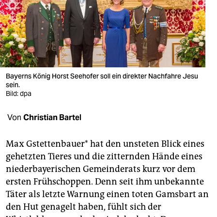
berlin
nord
wahrheit
verlag
Bayerns König Horst Seehofer soll ein direkter Nachfahre Jesu
sein.
verlag
Bild: dpa
veranstaltungen
Von
Christian Bartel
shop
fragen & hilfe
Max Gstettenbauer* hat den unsteten Blick eines
gehetzten Tieres und die zitternden Hände eines
unterstützen
niederbayerischen Gemeinderats kurz vor dem
ersten Frühschoppen. Denn seit ihm unbekannte
abo
Täter als letzte Warnung einen toten Gamsbart an
genossenschaft
den Hut genagelt haben, fühlt sich der