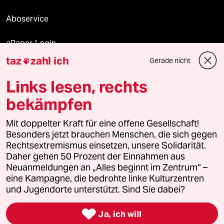
Aboservice
ePaper Login
taz
zahl ich
Gerade nicht

Downloads für Abonnierende
Links lesen, rechts
bekämpfen
© 2026 taz Verlags und Vertriebs GmbH
Mit doppelter Kraft für eine offene Gesellschaft!
Alle Rechte vorbehalten. Bei rechtlichen Fragen oder für Genehmigungen
wenden Sie sich bitte an
lizenzen@taz.de
Besonders jetzt brauchen Menschen, die sich gegen
Rechtsextremismus einsetzen, unsere Solidarität.
Daher gehen 50 Prozent der Einnahmen aus
Feedback
Redaktionsstatut
Kommune-Richtlinien
KI-
Neuanmeldungen an „Alles beginnt im Zentrum“ –
eine Kampagne, die bedrohte linke Kulturzentren
Leitlinie
Informant
Datenschutz
Impressum
AGB
und Jugendorte unterstützt. Sind Sie dabei?
Seitenwende
Einwilligungen widerrufen (Ads)

Ja, ich will