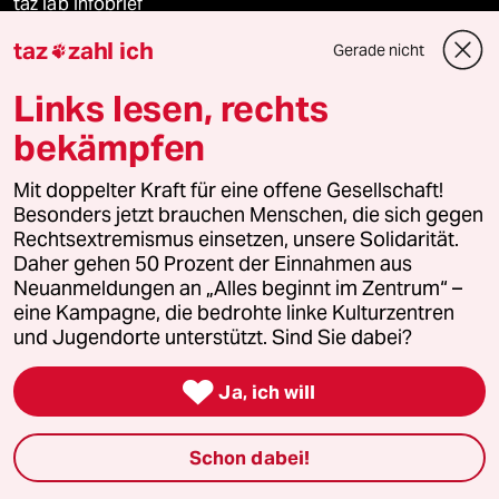
taz lab Infobrief
taz
zahl ich
Gerade nicht

Links lesen, rechts
Veranstaltungen
bekämpfen
Demnächst
Mit doppelter Kraft für eine offene Gesellschaft!
Besonders jetzt brauchen Menschen, die sich gegen
Vor Ort
Rechtsextremismus einsetzen, unsere Solidarität.
Daher gehen 50 Prozent der Einnahmen aus
Live im Stream
Neuanmeldungen an „Alles beginnt im Zentrum“ –
eine Kampagne, die bedrohte linke Kulturzentren
und Jugendorte unterstützt. Sind Sie dabei?
Vergangene

Ja, ich will
taz lab 2027
Schon dabei!
Mehr taz Lesestoff