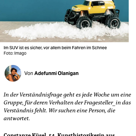
berlin
nord
wahrheit
verlag
Im SUV ist es sicher, vor allem beim Fahren im Schnee
verlag
Foto: Imago
veranstaltungen
Von
Adefunmi Olanigan
shop
fragen & hilfe
In der Verständnisfrage geht es jede Woche um eine
unterstützen
Gruppe, für deren Verhalten der Fragesteller_in das
Verständnis fehlt. Wir suchen eine Person, die
abo
antwortet.
genossenschaft
Constanze Küsel, 54, Kunsthistorikerin aus