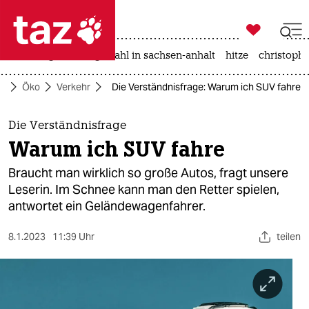

taz zahl ich
iran-krieg
landtagswahl in sachsen-anhalt
hitze
christophe

taz zahl ich
te
Öko
Verkehr
Die Verständnisfrage: Warum ich SUV fahre
taz zahl ich
themen
Die Verständnisfrage
Warum ich SUV fahre
politik
Braucht man wirklich so große Autos, fragt unsere
öko
Leserin. Im Schnee kann man den Retter spielen,
antwortet ein Geländewagenfahrer.
gesellschaft
8.1.2023
11:39 Uhr
teilen
kultur
sport