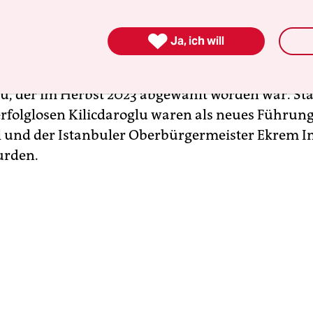
 des Streits steht der ehemalige CHP-Abgeordne

Ja, ich will
 vom Gericht zum Zwangsverwalter eingesetzt wu
 Führungszirkel des früheren CHP-Vorsitzende
lu, der im Herbst 2023 abgewählt worden war. Sta
erfolglosen Kilicdaroglu waren als neues Führun
l und der Istanbuler Oberbürgermeister Ekrem 
urden.