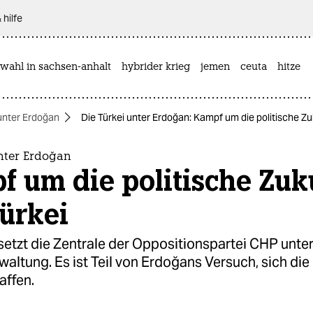
 hilfe
wahl in sachsen-anhalt
hybrider krieg
jemen
ceuta
hitze
unter Erdoğan
Die Türkei unter Erdoğan: Kampf um die politische Zuku
unter Erdoğan
 um die politische Zuk
rkei​ ​
 setzt die Zentrale der Oppositionspartei CHP unte
altung. Es ist Teil von Erdoğans Versuch, sich di
affen.