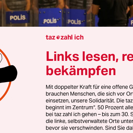
taz
zahl ich

Links lesen, r
Wolf Wittenfeld
bekämpfen
iter im Drehbuch des türkischen Präsidenten Rec
r Zerschlagung der größten Oppositionspartei 
Mit doppelter Kraft für eine offene G
brauchen Menschen, die sich vor O
 die Polizei einem vom Gericht eingesetzten
einsetzen, unsere Solidarität. Die ta
alter gewaltsam Zugang zur Zentrale der CHP in
beginnt im Zentrum“. 50 Prozent a
. Dabei kamen Reizgas, Gummiknüppel und Wass
bei taz zahl ich gehen – bis zum 30
die linke, selbstverwaltete Orte unte
z. Seit Sonntagabend war die Zentrale der
bevor sie verschwinden. Sind Sie da
spartei von mehreren Hundert Polizisten umstel