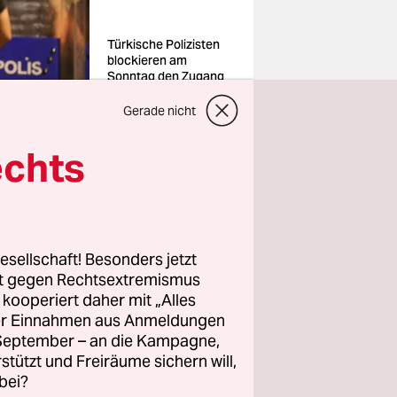
Türkische Polizisten
blockieren am
Sonntag den Zugang
zum Hauptquartier
der Oppositionspartei
Gerade nicht
CHP
echts
ep Tayyip
CHP. Am
esellschaft! Besonders jetzt
rt gegen Rechtsextremismus
z kooperiert daher mit „Alles
 Istanbul
ller Einnahmen aus Anmeldungen
erwerfer
. September – an die Kampagne,
rstützt und Freiräume sichern will,
bei?
lt worden.