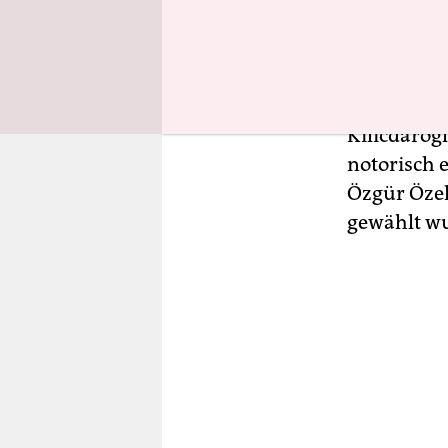
Im Zentrum
Tekin, der
gehört zum
Kilicdarog
notorisch 
Özgür Öze
gewählt w