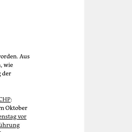
worden. Aus
, wie
g der
 CHP
:
im Oktober
enstag vor
führung