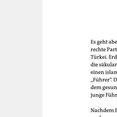
Es geht ab
rechte Par
Türkei. Er
die säkula
einen isla
„Führer“. 
dem gesund
junge Führ
Nachdem Er