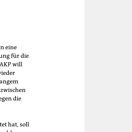
en eine
ung für die
 AKP will
wieder
slangem
g zwischen
egen die
t hat, soll