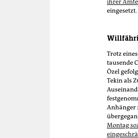
ihrer Ämt
eingesetzt.
Willfähr
Trotz eine
tausende 
Özel gefol
Tekin als 
Auseinande
festgenom
Anhänger z
übergegan
Montag soz
eingeschrä