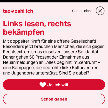
taz
zahl ich
Gerade nicht

Mehr taz Lesestoff
Links lesen, rechts
bekämpfen
taz Blogs
Mit doppelter Kraft für eine offene Gesellschaft!
Besonders jetzt brauchen Menschen, die sich gegen
taz FUTURZWEI
Rechtsextremismus einsetzen, unsere Solidarität.
Daher gehen 50 Prozent der Einnahmen aus
Le Monde diplomatique
Neuanmeldungen an „Alles beginnt im Zentrum“ –
eine Kampagne, die bedrohte linke Kulturzentren
taz Archiv
und Jugendorte unterstützt. Sind Sie dabei?

Ja, ich will
Mehr taz Angebote
Schon dabei!
Reisen