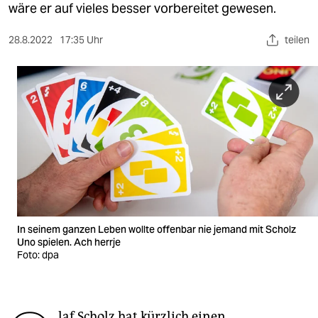
berlin
wäre er auf vieles besser vorbereitet gewesen.
nord
28.8.2022
17:35 Uhr
teilen
wahrheit
verlag
verlag
veranstaltungen
shop
fragen & hilfe
In seinem ganzen Leben wollte offenbar nie jemand mit Scholz
unterstützen
Uno spielen. Ach herrje
Foto: dpa
abo
genossenschaft
laf Scholz hat kürzlich einen