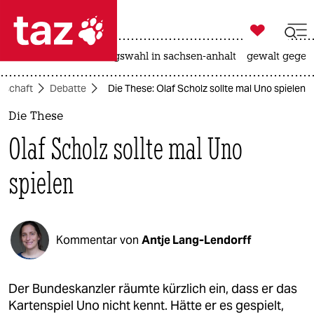

taz zahl ich
hitze
surfen
landtagswahl in sachsen-anhalt
gewalt gegen

taz zahl ich
llschaft
Debatte
Die These: Olaf Scholz sollte mal Uno spielen
taz zahl ich
Die These
themen
Olaf Scholz sollte mal Uno
politik
spielen
öko
gesellschaft
Kommentar von
Antje Lang-Lendorff
kultur
sport
Der Bundeskanzler räumte kürzlich ein, dass er das
Kartenspiel Uno nicht kennt. Hätte er es gespielt,