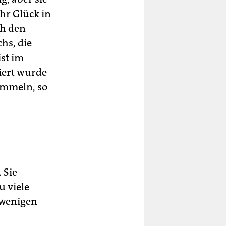
ihr Glück in
ch den
hs, die
ist im
iert wurde
Bummeln, so
 Sie
u viele
n wenigen