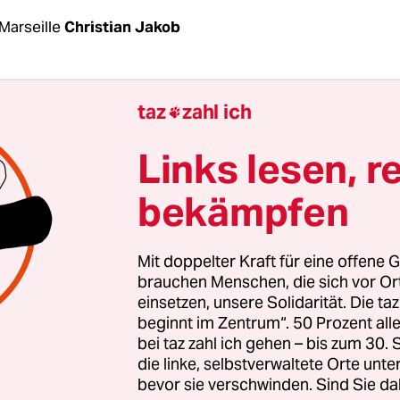
Marseille
Christian Jakob
g durchsucht die Antiterroreinheit UCLAT ein
taz
zahl ich

 Stock des Hauses 58, Rue de Crimée in Marseille,
inter dem Bahnhof St. Charles.
Sie finden drei Ki
Links lesen, r
f
, eine Uzi Maschinenpistole, zwei halbautomati
bekämpfen
ine selbst gebaute Granate und eine Fahne des IS. 
ben die Franzosen Clément Baur, 24, geboren i
 und Mahiedine Merabet, 30, geboren in Croix, e
Mit doppelter Kraft für eine offene G
 „Die Verbindung zwischen Einwanderung und Te
brauchen Menschen, die sich vor O
einsetzen, unsere Solidarität. Die ta
,
twittert
Marion Maréchal-Le Pen, Mitglied der
beginnt im Zentrum“. 50 Prozent a
rsammlung und Nichte der Präsidentschaftskan
bei taz zahl ich gehen – bis zum 30
Pen.
die linke, selbstverwaltete Orte unte
bevor sie verschwinden. Sind Sie da