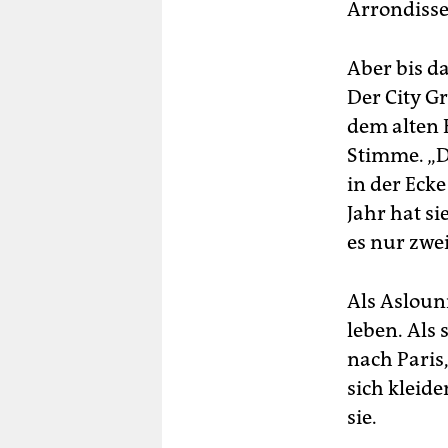
Arrondisse
Aber bis da
Der City G
dem alten 
Stimme. „Da
in der Ecke
Jahr hat si
es nur zwe
Als Aslouni
leben. Als 
nach Paris,
sich kleide
sie.