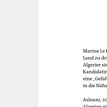
Marine Le 
Land zu dr
Algerier si
Kandidatin
eine „Gefa
in die Nähe
Aslouni, 2
Algerien ei