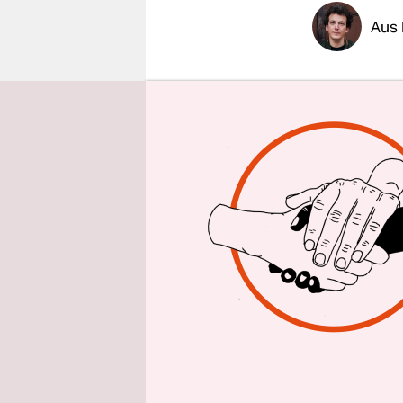
epaper login
Aus 
Am Diensta
im siebten
Schritte h
Sprengstof
Pistolen, e
Wohnung le
nahe Paris
von Lille.
ist evident“
Nationalve
Marine Le 