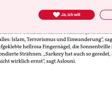
en Kilometer weiter südlich, auf der Haupteinka
lle, steht zu dieser Zeit Ikram Aslouni. Um sie h

Ja, ich will
 die zu den sandfarbenen Hallen des alten Hafens
 Bettler, Straßenkehrer, in der Hand trägt sie
schen des Textildiscounters Primark. „Der Front 
alles: Islam, Terrorismus und Einwanderung“, sag
ufgeklebte hellrosa Fingernägel, die Sonnenbrille
ondierte Strähnen. „Sarkozy hat auch so geredet, 
icht wirklich ernst“, sagt Aslouni.