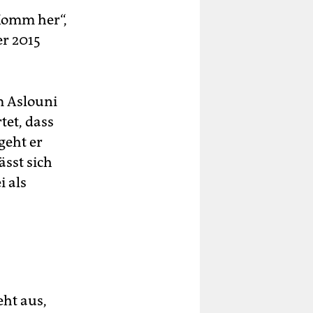
„Komm her“,
er 2015
m Aslouni
tet, dass
geht er
ässt sich
i als
eht aus,