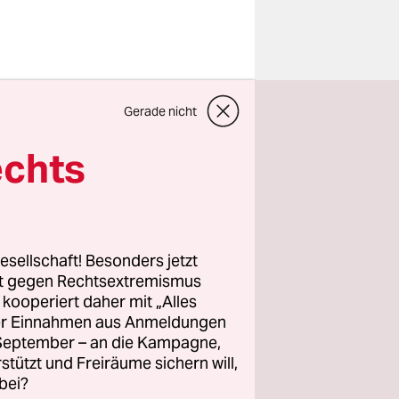
e Wohnung
Gerade nicht
 nur wenige
logramm
echts
sche
In der
n Ermont
inem Vorort
esellschaft! Besonders jetzt
rrorismus
rt gegen Rechtsextremismus
z kooperiert daher mit „Alles
ller Einnahmen aus Anmeldungen
didatin
. September – an die Kampagne,
rstützt und Freiräume sichern will,
bei?