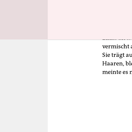
Einen halb
von Marsei
Touristen,
schlendern,
Einkaufsta
vermischt 
Sie trägt a
Haaren, bl
meinte es n