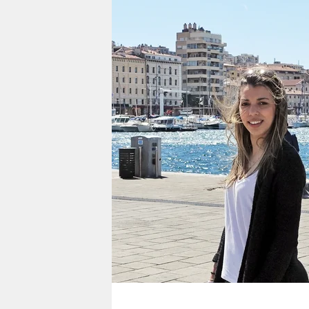
berlin
nord
wahrheit
verlag
verlag
veranstaltungen
shop
fragen & hilfe
unterstützen
abo
genossenschaft