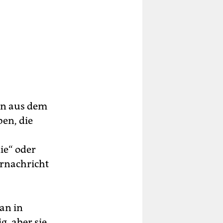
sen aus dem
ben, die
ie“ oder
ornachricht
an in
ig, aber sie