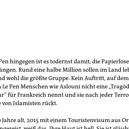
Pen hingegen ist es todernst damit, die Papierlo
ängen. Rund eine halbe Million sollen im Land le
nd wohl die größte Gruppe. Kein Auftritt, auf dem
 Le Pen Menschen wie Aslouni nicht eine „Tragöd
hr“ für Frankreich nennt und sie nach jeder Terr
 von Islamisten rückt.
0 Jahre alt, 2015 mit einem Touristenvisum aus Or
ngereist, weiß das. Ihre Haut ist hell. Sie ist gläub