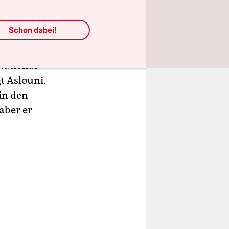
ufsstraße
erum laufen
Schon dabei!
National
t Aslouni.
 in den
aber er