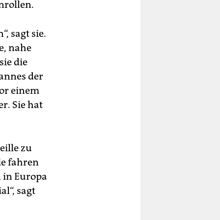
nrollen.
, sagt sie.
e, nahe
sie die
Mannes der
 Vor einem
r. Sie hat
eille zu
ie fahren
n in Europa
al“, sagt