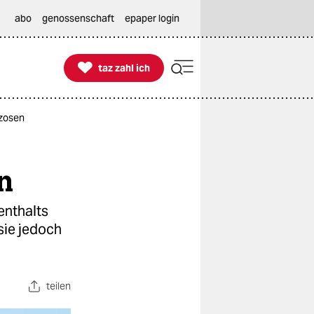
abo
genossenschaft
epaper login

taz zahl ich
taz zahl ich
nzosen
n
enthalts
sie jedoch
teilen