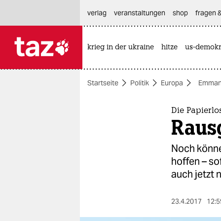
hautnavigation anspringen
hauptinhalt anspringen
footer anspringen
verlag
veranstaltungen
shop
fragen &
krieg in der ukraine
hitze
us-demokr

taz zahl ich
taz zahl ich
Startseite
Politik
Europa
Emman
themen
politik
Die Papierlo
Raus
öko
Noch können
gesellschaft
hoffen – so
auch jetzt n
kultur
sport
23.4.2017
12:5