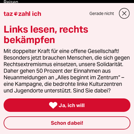
Reisen
taz
zahl ich
Gerade nicht

Kantine
Links lesen, rechts
Shop
bekämpfen
Anzeigen
Mit doppelter Kraft für eine offene Gesellschaft!
Besonders jetzt brauchen Menschen, die sich gegen
Rechtsextremismus einsetzen, unsere Solidarität.
Daher gehen 50 Prozent der Einnahmen aus
Fragen & Hilfe
Neuanmeldungen an „Alles beginnt im Zentrum“ –
eine Kampagne, die bedrohte linke Kulturzentren
und Jugendorte unterstützt. Sind Sie dabei?
Feedback

Ja, ich will
Aboservice
ePaper Login
Schon dabei!