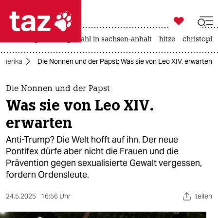

taz zahl ich
iran-krieg
landtagswahl in sachsen-anhalt
hitze
christophe

taz zahl ich
Amerika
Die Nonnen und der Papst: Was sie von Leo XIV. erwarten
taz zahl ich
themen
Die Nonnen und der Papst
Was sie von Leo XIV.
politik
erwarten
öko
Anti-Trump? Die Welt hofft auf ihn. Der neue
Pontifex dürfe aber nicht die Frauen und die
gesellschaft
Prävention gegen sexualisierte Gewalt vergessen,
fordern Ordensleute.
kultur
sport
24.5.2025
16:56 Uhr
teilen