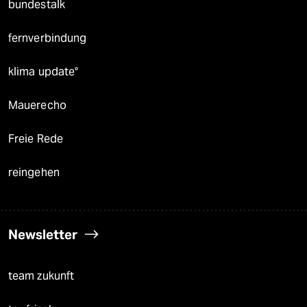
bundestalk
fernverbindung
klima update°
Mauerecho
Freie Rede
reingehen
Newsletter
team zukunft