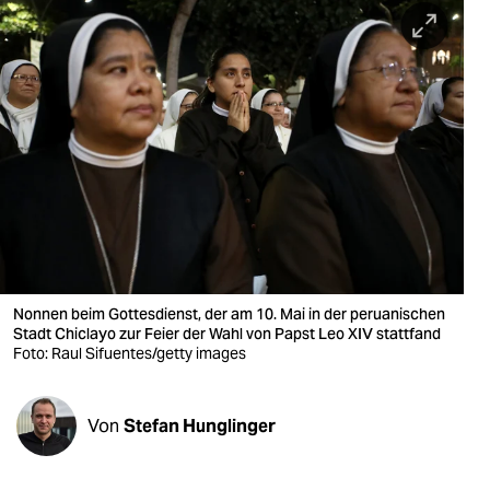
berlin
nord
wahrheit
verlag
verlag
veranstaltungen
shop
Nonnen beim Gottesdienst, der am 10. Mai in der peruanischen
fragen & hilfe
Stadt Chiclayo zur Feier der Wahl von Papst Leo XIV stattfand
Foto: Raul Sifuentes/getty images
unterstützen
abo
Von
Stefan Hunglinger
genossenschaft