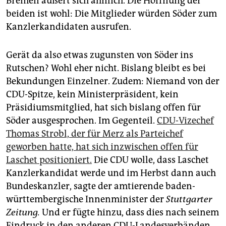
Bremen äußert sich ähnlich. Die Hoffnung der
beiden ist wohl: Die Mitglieder würden Söder zum
Kanzlerkandidaten ausrufen.
Gerät da also etwas zugunsten von Söder ins
Rutschen? Wohl eher nicht. Bislang bleibt es bei
Bekundungen Einzelner. Zudem: Niemand von der
CDU-Spitze, kein Ministerpräsident, kein
Präsidiumsmitglied, hat sich bislang offen für
Söder ausgesprochen. Im Gegenteil.
CDU-Vizechef
Thomas Strobl, der für Merz als Parteichef
geworben hatte, hat sich inzwischen offen für
Laschet positioniert.
Die CDU wolle, dass Laschet
Kanzlerkandidat werde und im Herbst dann auch
Bundeskanzler, sagte der amtierende baden-
württembergische Innenminister der
Stuttgarter
Zeitung.
Und er fügte hinzu, dass dies nach seinem
Eindruck in den anderen CDU-Landesverbänden