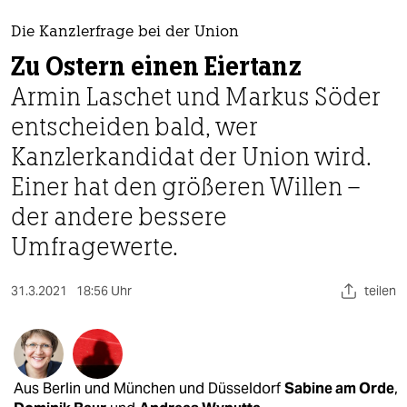
berlin
Die Kanzlerfrage bei der Union
nord
Zu Ostern einen Eiertanz
wahrheit
Armin Laschet und Markus Söder
entscheiden bald, wer
verlag
Kanzlerkandidat der Union wird.
verlag
Einer hat den größeren Willen –
veranstaltungen
der andere bessere
shop
Umfragewerte.
fragen & hilfe
31.3.2021
18:56 Uhr
teilen
unterstützen
abo
genossenschaft
Aus Berlin und München und Düsseldorf
Sabine am Orde
,