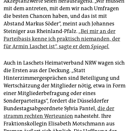
Akzeptanzwerte seien herausragend. „Wir müssen
mit dem antreten, mit dem wir nach Umfragen
die besten Chancen haben, und das ist mit
Abstand Markus Söder“, meint auch Johannes
Steiniger aus Rheinland-Pfalz.
„Bei mir an der
Parteibasis kenne ich praktisch niemanden, der
für Armin Laschet ist“, sagte er dem
Spiegel.
Auch in Laschets Heimatverband NRW wagen sich
die Ersten aus der Deckung. „Statt
Hinterzimmergesprächen sind Beteiligung und
Wertschätzung der Mitglieder nötig, etwa in Form
einer Mitgliederbefragung oder eines
Sonderparteitags“, fordert die Düsseldorfer
Bundestagsabgeordnete Sylvia Pantel,
die der
stramm rechten Werteunion
nahesteht. Ihre
Fraktionskollegin Elisabeth Motschmann aus