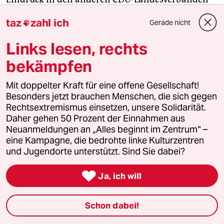
genauso gesehen werde. Auch Carsten Linnemann,
taz
zahl ich
Gerade nicht

Vizefraktionschef im Bundestag und Chef der
Mittelstandvereinigung, hat sich für den
Links lesen, rechts
Rheinländer ausgesprochen: „Armin Laschet hat
bekämpfen
bewiesen, dass er es kann.“
Mit doppelter Kraft für eine offene Gesellschaft!
Besonders jetzt brauchen Menschen, die sich gegen
Wer kann besser einen Shitstorm
Rechtsextremismus einsetzen, unsere Solidarität.
Daher gehen 50 Prozent der Einnahmen aus
aussitzen?
Neuanmeldungen an „Alles beginnt im Zentrum“ –
eine Kampagne, die bedrohte linke Kulturzentren
Ein neues Wolfratshausen soll es also nicht geben
und Jugendorte unterstützt. Sind Sie dabei?
– dort machte Angela Merkel 2002 den Kotau,
bot
dem damaligen CSU-Chef Edmund Stoiber beim

Ja, ich will
Frühstück in dessen Haus in Oberbayern die
Kandidatur an.
Damals lehnten zahlreiche
Schon dabei!
Spitzenpolitiker der CDU nicht nur Merkel als
Kanzlerkandidatin ab, sie waren auch bereit, sich