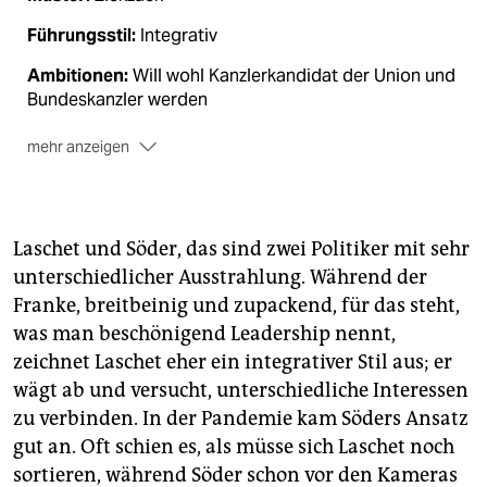
Führungsstil:
Integrativ
Ambitionen:
Will wohl Kanzlerkandidat der Union und
Bundeskanzler werden
mehr anzeigen
Aktuelle Anti-Corona-­Strategie:
Lässt für einen
Anreiz zum Testen die Geschäfte offen
Besonderes Merkmal:
Gern unterschätztes
Laschet und Söder, das sind zwei Politiker mit sehr
Stehaufmännchen. Hat diverse Niederlagen schon in
unterschiedlicher Ausstrahlung. Während der
Siege verwandelt
Franke, breitbeinig und zupackend, für das steht,
Verhältnis zur Kanzlerin:
Stand im Flüchtlingsstreit
was man beschönigend Leadership nennt,
fest an ihrer Seite, für seine Pandemiepolitik
zeichnet Laschet eher ein integrativer Stil aus; er
kritisierte ihn Merkel öffentlich
wägt ab und versucht, unterschiedliche Interessen
zu verbinden. In der Pandemie kam Söders Ansatz
gut an. Oft schien es, als müsse sich Laschet noch
sortieren, während Söder schon vor den Kameras