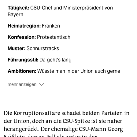
Tätigkeit:
CSU-Chef und Ministerpräsident von
Bayern
Heimatregion:
Franken
Konfession:
Protestantisch
Muster:
Schnurstracks
Führungsstil:
Da geht’s lang
Ambitionen:
Wüsste man in der Union auch gerne
mehr anzeigen
Aktuelle Anti-Corona-­Strategie:
Dichtmachen
Besonderes Merkmal:
Engagierter Selbstneuerfinder,
zuletzt als Baum- und Bienenfreund, Hardliner in der
Die Korruptionsaffäre schadet beiden Parteien in
Coronapolitik
der Union, doch an die CSU-Spitze ist sie näher
Verhältnis zur Kanzlerin:
War in der Flüchtlingsfrage
herangerückt. Der ehemalige CSU-Mann ­Georg
einer ihrer ärgsten Widersacher, neuerdings aber
Nüßlein, dessen Fall als erster in der