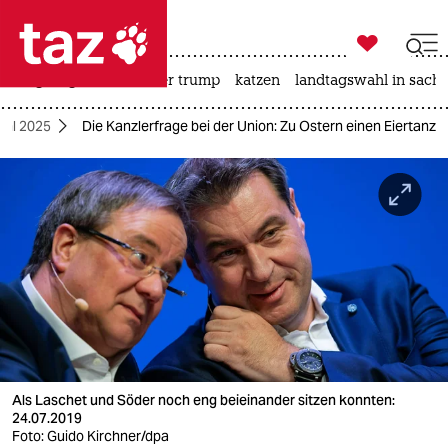

taz zahl ich
bergsteigen
usa unter trump
katzen
landtagswahl in sachs

taz zahl ich
hl 2025
Die Kanzlerfrage bei der Union: Zu Ostern einen Eiertanz
taz zahl ich
themen
politik
öko
gesellschaft
kultur
Als Laschet und Söder noch eng beieinander sitzen konnten:
sport
24.07.2019
Foto: Guido Kirchner/dpa