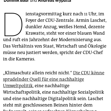
Dominik Baur
und
Andreas Wyputta
epaper login
D
ienstagvormittag kurz nach 11 Uhr, im
Foyer der CDU-Zentrale. Armin Laschet,
dunkler Anzug, weißes Hemd, dezente
Krawatte, steht vor einer blauen Wand
und ruft ein Jahrzehnt der Modernisierung aus.
Das Verhältnis von Staat, Wirtschaft und Ökologie
müsse neu justiert werden, spricht der CDU-Chef
in die Kameras.
„Klimaschutz allein reicht nicht.“
Die CDU könne
sprudelnder Quell für eine nachhaltige
Umweltpolitik
, eine nachhaltige
Wirtschaftspolitik, eine nachhaltige Sozialpolitik
und eine nachhaltige Digitalpolitik sein. Laschet
steht mit geschlossenen Beinen hinter dem