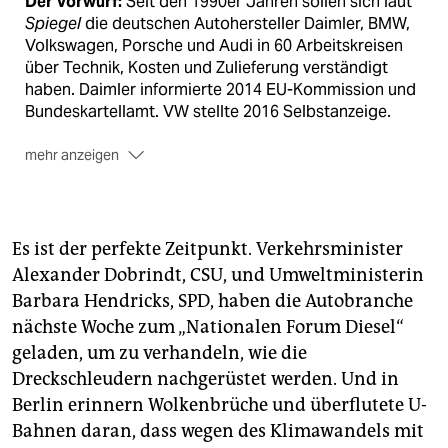
Der Vorwurf:
Seit den 1990er Jahren sollen sich laut
Spiegel
die deutschen Autohersteller Daimler, BMW,
Volkswagen, Porsche und Audi in 60 Arbeitskreisen
über Technik, Kosten und Zulieferung verständigt
haben. Daimler informierte 2014 EU-Kommission und
Bundeskartellamt. VW stellte 2016 Selbstanzeige.
mehr anzeigen
Die Brisanz:
Auch Abgastricksereien bei der AdBlue-
Technologie wurden offenbar besprochen. Der
Zulieferer Bosch soll daran beteiligt gewesen sein.
Es ist der perfekte Zeitpunkt. Verkehrsminister
Die Reaktionen:
Die Hersteller sagen, dass sie sich
Alexander Dobrindt, CSU, und Umweltministerin
„zu Spekulationen“ nicht äußern. BMW bestreitet
Barbara Hendricks, SPD, haben die Autobranche
sowohl, von einem Ermittlungsverfahren der EU-
nächste Woche zum „Nationalen Forum Diesel“
Kommission zu wissen, als auch eine AdBlue-
geladen, um zu verhandeln, wie die
Manipulation. In den USA und Kanada wurden wegen
Dreckschleudern nachgerüstet werden. Und in
der Kartellvorwürfe Verbraucherklagen eingereicht.
Berlin erinnern Wolkenbrüche und überflutete U-
Bahnen daran, dass wegen des Klimawandels mit