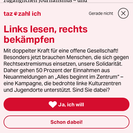
zugänglichen Journalismus – und
zivilgesellschaftliches Engagement. Finden Sie
taz
zahl ich
Gerade nicht

auch? Dann machen Sie mit und unterstützen Sie
unsere Aktion.
Links lesen, rechts
bekämpfen
Jetzt unterstützen
Mit doppelter Kraft für eine offene Gesellschaft!
Besonders jetzt brauchen Menschen, die sich gegen
Rechtsextremismus einsetzen, unsere Solidarität.
Themen
Daher gehen 50 Prozent der Einnahmen aus
Neuanmeldungen an „Alles beginnt im Zentrum“ –
#Lesestück Recherche und Reportage
#Barbara Hendricks
eine Kampagne, die bedrohte linke Kulturzentren
#Alexander Dobrindt
#Mobilität
#Autoindustrie
#Diesel
und Jugendorte unterstützt. Sind Sie dabei?

Feedback
Kommentieren
Fehlerhinweis
Ja, ich will
Diesen Artikel teilen
Schon dabei!