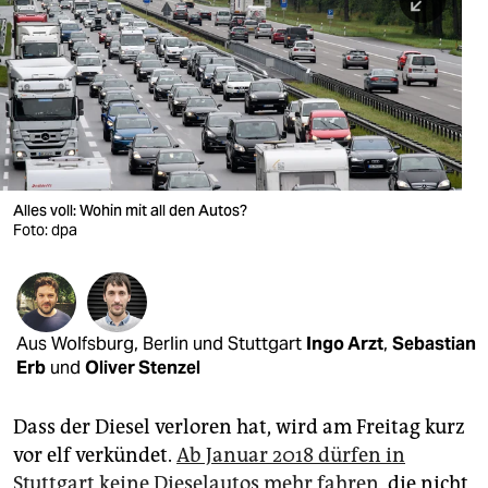
berlin
nord
wahrheit
verlag
verlag
Alles voll: Wohin mit all den Autos?
Foto: dpa
veranstaltungen
shop
fragen & hilfe
Aus Wolfsburg, Berlin und Stuttgart
Ingo Arzt
,
Sebastian
unterstützen
Erb
und
Oliver Stenzel
abo
Dass der Diesel verloren hat, wird am Freitag kurz
genossenschaft
vor elf verkündet.
Ab Januar 2018 dürfen in
Stuttgart keine Dieselautos mehr fahren
, die nicht