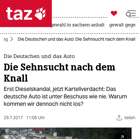

taz zahl ich
hitze
surfen
landtagswahl in sachsen-anhalt
gewalt gegen

taz zahl ich
lltag
Die Deutschen und das Auto: Die Sehnsucht nach dem Knall
taz zahl ich
themen
Die Deutschen und das Auto
Die Sehnsucht nach dem
politik
Knall
öko
Erst Dieselskandal, jetzt Kartellverdacht: Das
deutsche Auto ist unter Beschuss wie nie. Warum
gesellschaft
kommen wir dennoch nicht los?
kultur
29.7.2017
11:06 Uhr
teilen
sport