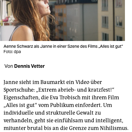
berlin
nord
wahrheit
verlag
Aenne Schwarz als Janne in einer Szene des Films „Alles ist gut“
verlag
Foto: dpa
veranstaltungen
Von
Dennis Vetter
shop
Janne sieht im Baumarkt ein Video über
fragen & hilfe
Sportschuhe: „Ex­trem abrieb- und kratzfest!“
Eigenschaften, die Eva Trobisch mit ihrem Film
unterstützen
„Alles ist gut“ vom Publikum einfordert. Um
abo
individuelle und strukturelle Gewalt zu
verhandeln, geht sie einfühlsam und intelligent,
genossenschaft
mitunter brutal bis an die Grenze zum Nihilismus.