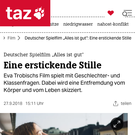

taz zahl ich
krieg in der ukraine
hitze
niedrigwasser
nahost-konflikt

taz zahl ich
r
Film
Deutscher Spielfilm „Alles ist gut“: Eine erstickende Stille
taz zahl ich
themen
Deutscher Spielfilm „Alles ist gut“
Eine erstickende Stille
politik
Eva Trobischs Film spielt mit Geschlechter- und
öko
Klassenfragen. Dabei wird eine Entfremdung vom
Körper und vom Leben skizziert.
gesellschaft
27.9.2018
15:11 Uhr
teilen
kultur
sport