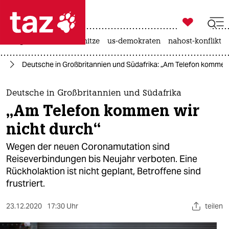

taz zahl ich
krieg in der ukraine
hitze
us-demokraten
nahost-konflikt

taz zahl ich
us
Deutsche in Großbritannien und Südafrika: „Am Telefon kommen 
taz zahl ich
themen
Deutsche in Großbritannien und Südafrika
„Am Telefon kommen wir
politik
nicht durch“
öko
Wegen der neuen Coronamutation sind
Reiseverbindungen bis Neujahr verboten. Eine
gesellschaft
Rückholaktion ist nicht geplant, Betroffene sind
frustriert.
kultur
sport
23.12.2020
17:30 Uhr
teilen