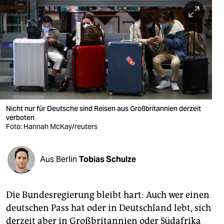
berlin
nord
wahrheit
verlag
verlag
veranstaltungen
Nicht nur für Deutsche sind Reisen aus Großbritannien derzeit
verboten
Foto: Hannah McKay/reuters
shop
fragen & hilfe
Aus Berlin
Tobias Schulze
unterstützen
abo
Die Bundesregierung bleibt hart: Auch wer einen
genossenschaft
deutschen Pass hat oder in Deutschland lebt, sich
derzeit aber in Großbritannien oder Südafrika