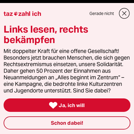
klima update°
taz
zahl ich
Gerade nicht

Mauerecho
Links lesen, rechts
bekämpfen
Freie Rede
Mit doppelter Kraft für eine offene Gesellschaft!
reingehen
Besonders jetzt brauchen Menschen, die sich gegen
Rechtsextremismus einsetzen, unsere Solidarität.
Daher gehen 50 Prozent der Einnahmen aus
Neuanmeldungen an „Alles beginnt im Zentrum“ –
Newsletter
eine Kampagne, die bedrohte linke Kulturzentren
und Jugendorte unterstützt. Sind Sie dabei?
team zukunft

Ja, ich will
taz frisch
Schon dabei!
taz zahl ich