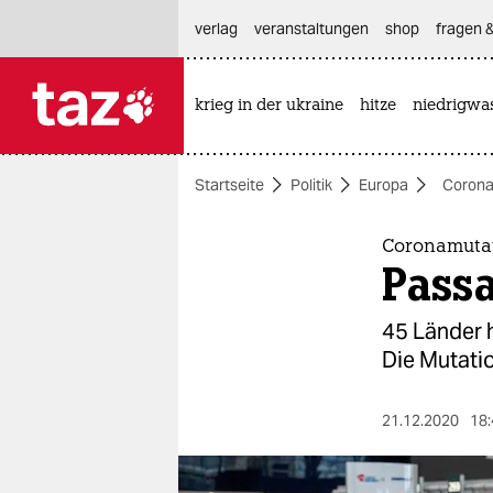
hautnavigation anspringen
hauptinhalt anspringen
footer anspringen
verlag
veranstaltungen
shop
fragen &
krieg in der ukraine
hitze
niedrigwa

taz zahl ich
taz zahl ich
Startseite
Politik
Europa
Corona
themen
politik
Coronamutat
Pass
öko
45 Länder h
gesellschaft
Die Mutatio
kultur
21.12.2020
18:
sport