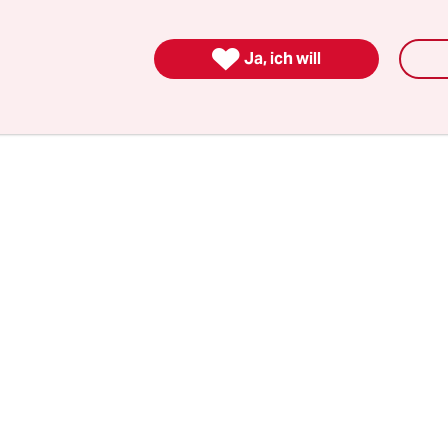
hmen nicht nur gegen Großbritannien verhängt,
 Dänemark, die Niederlande und Südafrika, wo 

Ja, ich will
irus auch nachgewiesen wurde.