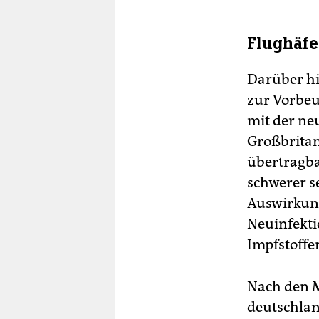
Flughäfe
Darüber hi
zur Vorbeu
mit der neu
Großbritan
übertragba
schwerer s
Auswirkung
Neuinfekti
Impfstoffe
Nach den M
deutschlan