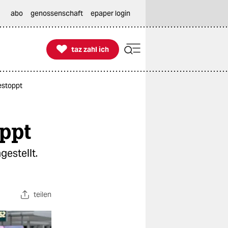
abo
genossenschaft
epaper login

taz zahl ich
taz zahl ich
estoppt
ppt
gestellt.
teilen