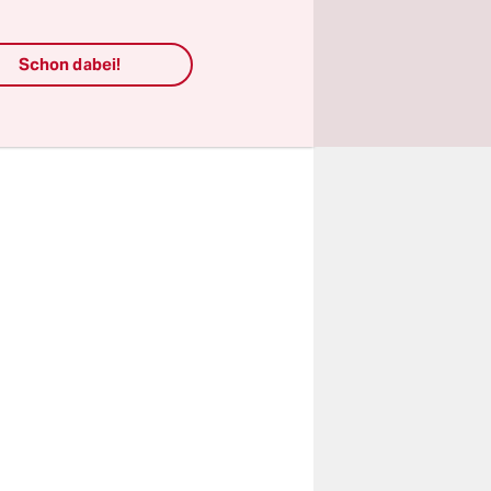
 sondern
der
Schon dabei!