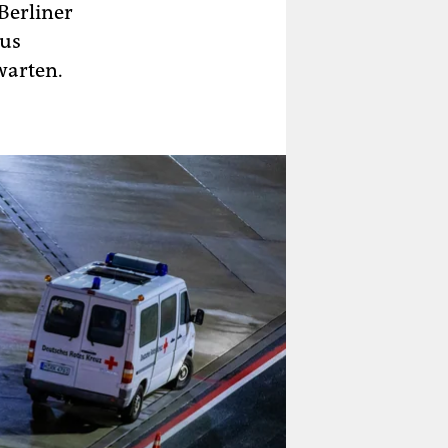
erliner
aus
warten.