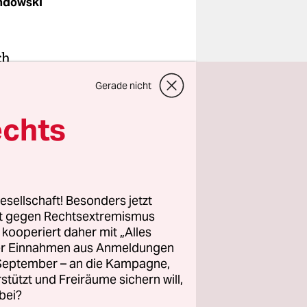
ndowski
ch
ehr Länder
Gerade nicht
Montag
 und
echts
en mehr
hland und
esellschaft! Besonders jetzt
rt gegen Rechtsextremismus
z kooperiert daher mit „Alles
ller Einnahmen aus Anmeldungen
ichen
. September – an die Kampagne,
demie
rstützt und Freiräume sichern will,
bei?
rkei haben