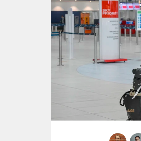
berlin
nord
wahrheit
verlag
verlag
veranstaltungen
shop
fragen & hilfe
unterstützen
abo
genossenschaft