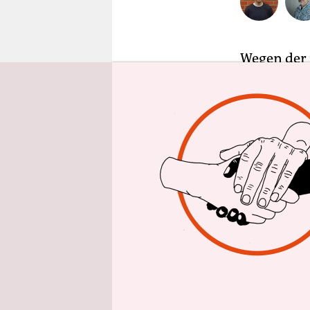
epaper login
Wegen der 
ansteckend
ihre
Verke
teilten di
Indiens mi
landen zu 
weitere eu
Großbritan
Insgesamt
Flugverbin
weiteren L
ohnehin ke