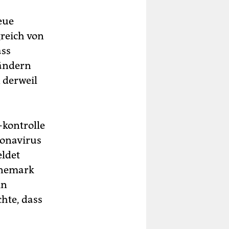
eue
greich von
ass
Ländern
 derweil
kontrolle
ronavirus
eldet
Dänemark
in
hte, dass