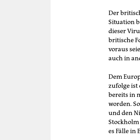
Der britis
Situation 
dieser Viru
britische 
voraus sei
auch in an
Dem Europä
zufolge ist
bereits in
worden. So
und den Ni
Stockholm 
es Fälle in