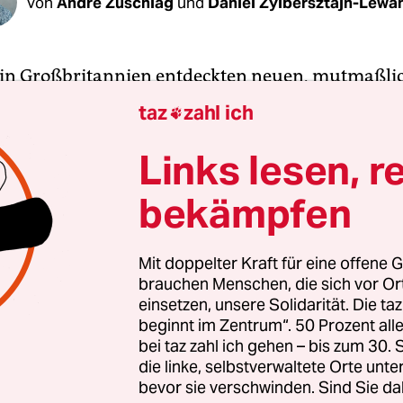
Von
André Zuschlag
und
Daniel Zylbersztajn-Lewa
in Großbritannien entdeckten neuen, mutmaßli
eren Variante des Coronavirus stellen immer m
taz
zahl ich

hrsverbindungen nach Großbritannien ein
. Am 
e Regierungen Russlands, Norwegens, Dänemarks
Links lesen, r
t, vorübergehend keine Flüge aus Großbritanni
bekämpfen
lassen. Am Sonntagabend hatten bereits Deutsc
ropäische Staaten ihre Flugverbindungen mit
nien gekappt.
Mit doppelter Kraft für eine offene G
brauchen Menschen, die sich vor O
einsetzen, unsere Solidarität. Die ta
 45 Staaten haben nach Agenturmeldungen ihre
beginnt im Zentrum“. 50 Prozent a
dungen zu Großbritannien eingestellt; in zahlre
bei taz zahl ich gehen – bis zum 30
ändern wie Israel ist aufgrund der Covid-19-Pan
die linke, selbstverwaltete Orte unte
bevor sie verschwinden. Sind Sie da
ine Einreise möglich. Manche Länder wie die Tü