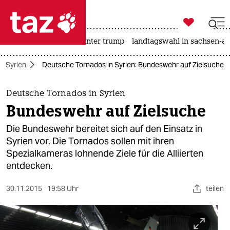

taz zahl ich
nahost-konflikt
usa unter trump
landtagswahl in sachsen-an

taz zahl ich
Syrien
Deutsche Tornados in Syrien: Bundeswehr auf Zielsuche
taz zahl ich
themen
Deutsche Tornados in Syrien
Bundeswehr auf Zielsuche
politik
Die Bundeswehr bereitet sich auf den Einsatz in
öko
Syrien vor. Die Tornados sollen mit ihren
Spezialkameras lohnende Ziele für die Alliierten
gesellschaft
entdecken.
kultur
30.11.2015
19:58 Uhr
teilen
sport