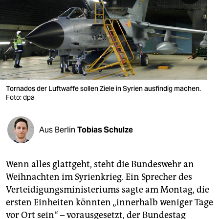
berlin
nord
wahrheit
verlag
verlag
Tornados der Luftwaffe sollen Ziele in Syrien ausfindig machen.
Foto: dpa
veranstaltungen
shop
Aus Berlin
Tobias Schulze
fragen & hilfe
unterstützen
Wenn alles glattgeht, steht die Bundeswehr an
Weihnachten im Syrienkrieg. Ein Sprecher des
abo
Verteidigungsministeriums sagte am Montag, die
genossenschaft
ersten Einheiten könnten „innerhalb weniger Tage
vor Ort sein“ – vorausgesetzt, der Bundestag