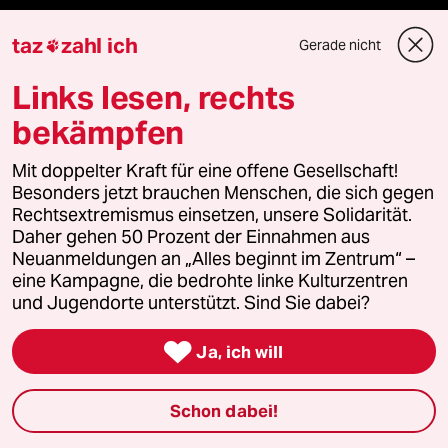
taz
zahl ich
Gerade nicht

team zukunft
Links lesen, rechts
taz frisch
bekämpfen
taz zahl ich
Mit doppelter Kraft für eine offene Gesellschaft!
Besonders jetzt brauchen Menschen, die sich gegen
taz lab Infobrief
Rechtsextremismus einsetzen, unsere Solidarität.
Daher gehen 50 Prozent der Einnahmen aus
Neuanmeldungen an „Alles beginnt im Zentrum“ –
eine Kampagne, die bedrohte linke Kulturzentren
Veranstaltungen
und Jugendorte unterstützt. Sind Sie dabei?

Ja, ich will
Demnächst
Vor Ort
Schon dabei!