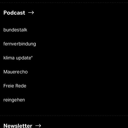
Podcast
bundestalk
fernverbindung
klima update°
Mauerecho
Freie Rede
reingehen
Newsletter