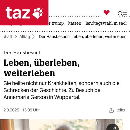

taz zahl ich
bergsteigen
usa unter trump
katzen
landtagswahl in sachs

taz zahl ich
lschaft
Alltag
Der Hausbesuch: Leben, überleben, weiterleben
taz zahl ich
themen
Der Hausbesuch
Leben, überleben,
politik
weiterleben
öko
Sie heilte nicht nur Krankheiten, sondern auch die
Schrecken der Geschichte. Zu Besuch bei
gesellschaft
Annemarie Gerson in Wuppertal.
kultur
2.9.2025
16:09 Uhr
teilen
sport