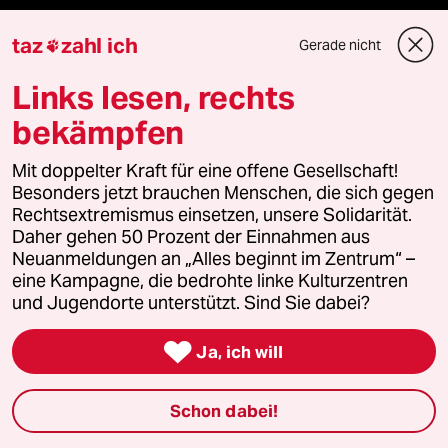
Aktuelles
taz
zahl ich
Gerade nicht

Hausblog
Links lesen, rechts
bekämpfen
Die Seitenwende
Mit doppelter Kraft für eine offene Gesellschaft!
Stellen
Besonders jetzt brauchen Menschen, die sich gegen
Rechtsextremismus einsetzen, unsere Solidarität.
Presse
Daher gehen 50 Prozent der Einnahmen aus
Neuanmeldungen an „Alles beginnt im Zentrum“ –
eine Kampagne, die bedrohte linke Kulturzentren
und Jugendorte unterstützt. Sind Sie dabei?
Unterstützen

Ja, ich will
abo
Schon dabei!
genossenschaft