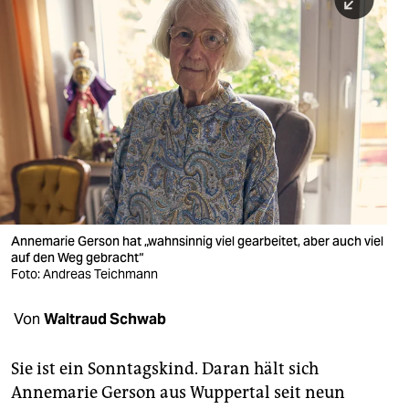
berlin
nord
wahrheit
verlag
verlag
veranstaltungen
shop
Annemarie Gerson hat „wahnsinnig viel gearbeitet, aber auch viel
auf den Weg gebracht“
fragen & hilfe
Foto: Andreas Teichmann
unterstützen
Von
Waltraud Schwab
abo
Sie ist ein Sonntagskind. Daran hält sich
genossenschaft
Annemarie Gerson aus Wuppertal seit neun