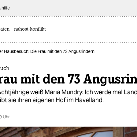
 hilfe
aten
nahost-konflikt
er Hausbesuch: Die Frau mit den 73 Angusrindern
such
rau mit den 73 Angusri
chtjährige weiß Maria Mundry: Ich werde mal Landw
bt sie ihren eigenen Hof im Havelland.
9 Uhr