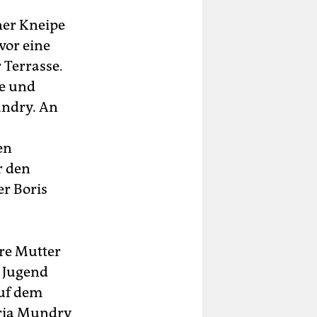
ner Kneipe
or eine
 Terrasse.
fe und
undry. An
en
r den
er Boris
re Mutter
r Jugend
auf dem
aria Mundry