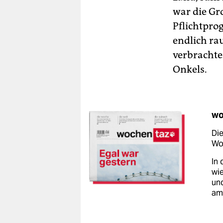
war die Gr
Pflichtpro
endlich ra
verbrachte 
Onkels.
wo
Die
Woc
In 
wie
un
am