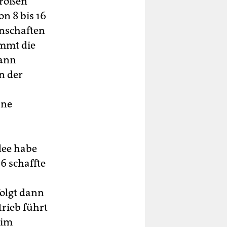
großen
on 8 bis 16
enschaften
ommt die
mann
n der
hne
dee habe
6 schaffte
folgt dann
trieb führt
 im