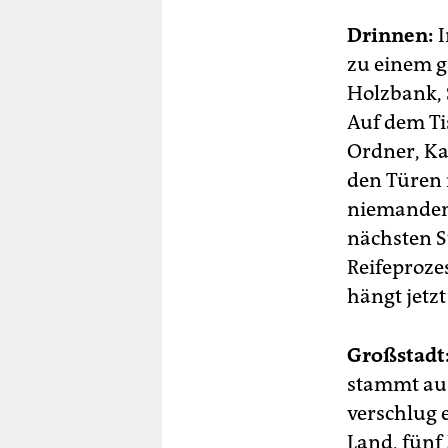
Drinnen:
I
zu einem 
Holzbank, 
Auf dem Tis
Ordner, Ka
den Türen 
niemanden 
nächsten S
Reifeproze
hängt jetz
Großstadt
stammt aus
verschlug e
Land, fünf