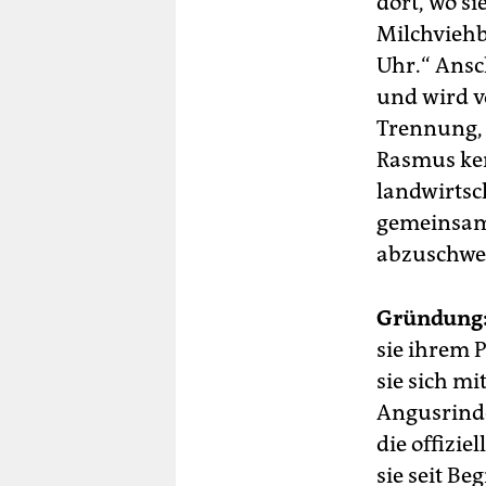
dort, wo si
Milchviehbe
Uhr.“ Ansc
und wird v
Trennung,
Rasmus ken
landwirtsc
gemeinsame
abzuschweif
Gründung
sie ihrem 
sie sich mi
Angusrinde
die offizi
sie seit B