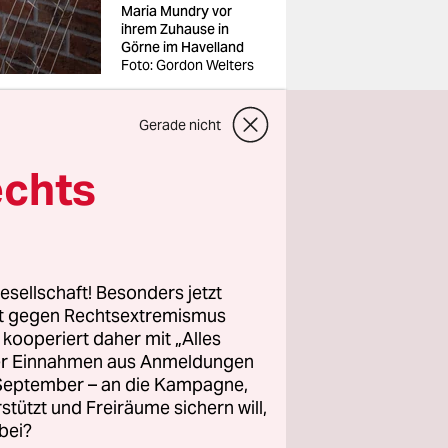
Maria Mundry vor
ihrem Zuhause in
Görne im Havelland
Foto: Gordon Welters
Gerade nicht
echts
lleine
esellschaft! Besonders jetzt
 im
rt gegen Rechtsextremismus
z kooperiert daher mit „Alles
 Mundry
ller Einnahmen aus Anmeldungen
el und eine
. September – an die Kampagne,
ie Hütte
rstützt und Freiräume sichern will,
ben ihrem
bei?