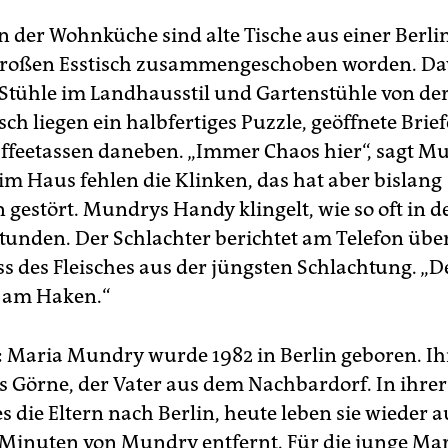
n der Wohnküche sind alte Tische aus einer Berli
großen Esstisch zusammengeschoben worden. Dav
Stühle im Landhausstil und Gartenstühle von der
ch liegen ein halbfertiges Puzzle, geöffnete Brie
ffeetassen daneben. „Immer Chaos hier“, sagt M
im Haus fehlen die Klinken, das hat aber bislang
gestört. Mundrys Handy klingelt, wie so oft in d
tunden. Der Schlachter berichtet am Telefon übe
ss des Fleisches aus der jüngsten Schlachtung. „D
t am Haken.“
:
Maria Mundry wurde 1982 in Berlin geboren. Ih
 Görne, der Vater aus dem Nachbardorf. In ihre
s die Eltern nach Berlin, heute leben sie wieder 
 Minuten von Mundry entfernt. Für die junge M