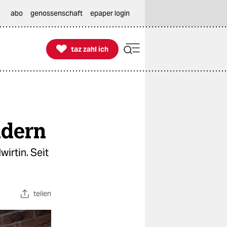
abo
genossenschaft
epaper login

taz zahl ich
taz zahl ich
ndern
irtin. Seit
teilen