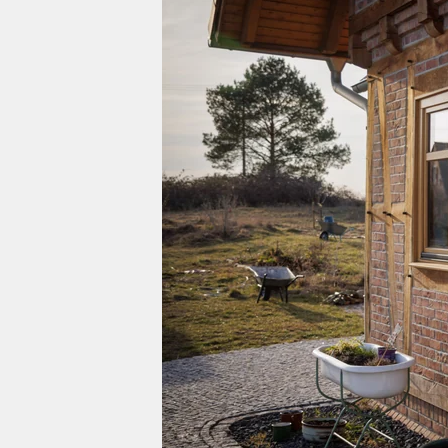
berlin
nord
wahrheit
verlag
verlag
veranstaltungen
shop
fragen & hilfe
unterstützen
abo
genossenschaft