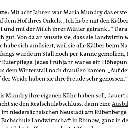
te:
Mit acht Jahren war Maria Mundry das erste
uf dem Hof ihres Onkels. „Ich habe mit den Kälber
rt und mit der Milch ihrer Mütter getränkt.“ Dar
ch gut. Von da an wusste sie, dass sie Landwirtin 
ie habe sich amüsiert, weil sie alle Kälber beim 
fangs wurde im Stall noch per Kanne gemolken
er Euterpflege. Jedes Frühjahr war es ein Höhepu
us dem Winterstall nach draußen kamen. „Auf de
 der Weide haben sie ihre Freude sehr genossen.“
is Mundry ihre eigenen Kühe haben soll, dauert 
cht sie den Realschulabschluss, dann eine
Ausbi
n
im niedersächsischen Neustadt am Rübenberge
 Fachschule Landwirtschaft in Rhinow, ganz in d