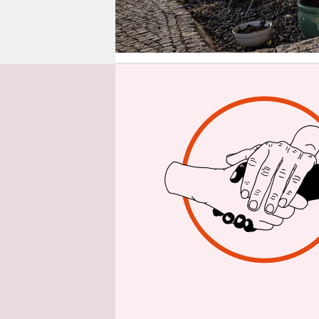
epaper login
Von
Will die K
sein, geht 
Draußen:
Havelland 
und ihrer F
Eingangstü
der Hexe B