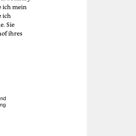
e ich mein
 ich
e. Sie
hof ihres
und
ung
u