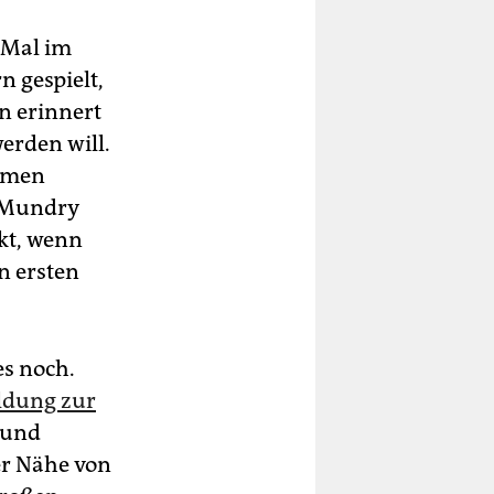
 Mal im
n gespielt,
an erinnert
werden will.
Namen
, Mundry
nkt, wenn
n ersten
es noch.
ldung zur
 und
er Nähe von