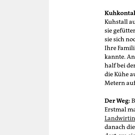
Kuhkontak
Kuhstall a
sie gefütte
sie sich no
Ihre Famil
kannte. An
half bei d
die Kühe a
Metern auf
Der Weg:
B
Erstmal ma
Landwirti
danach die