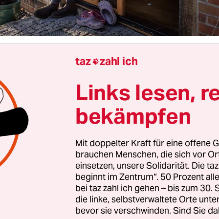
taz
zahl ich

Marietta Meier
Links lesen, r
bekämpfen
uhbäuerin, Verbandschefin und vierfache Mutter a
sie ins Nachbardorf. Dort weidet ihr Pferd.
Mit doppelter Kraft für eine offene G
Am Ende des 120-Einwohner:innen-Dorfes Görne
brauchen Menschen, die sich vor O
einsetzen, unsere Solidarität. Die ta
steht das neu gebaute Fachwerkhaus von Maria
beginnt im Zentrum“. 50 Prozent a
amilie. Zu jeder der vier Seiten hat es einen Gieb
bei taz zahl ich gehen – bis zum 30
r. „Hexenhaus“ nennt es Mundry, weil es sie an d
die linke, selbstverwaltete Orte unte
aba Jaga erinnert, nur ohne die Hühnerfüße. Ne
bevor sie verschwinden. Sind Sie da