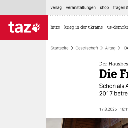
hautnavigation anspringen
hauptinhalt anspringen
footer anspringen
verlag
veranstaltungen
shop
fragen &
hitze
krieg in der ukraine
us-demokr

taz zahl ich
taz zahl ich
Startseite
Gesellschaft
Alltag
D
themen
politik
Der Hausbe
Die F
öko
Schon als A
gesellschaft
2017 betrei
kultur
17.8.2025
18:1
sport