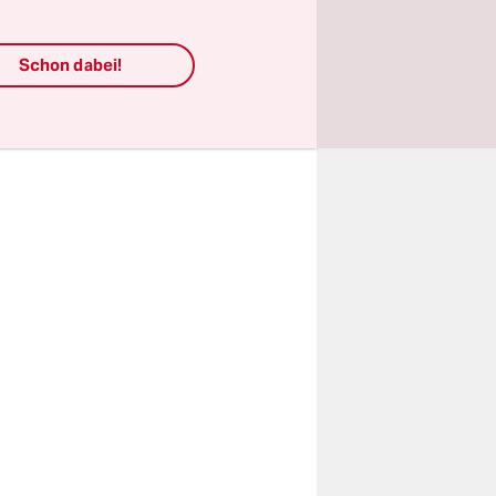
ang“, sagt
ehr und
Schon dabei!