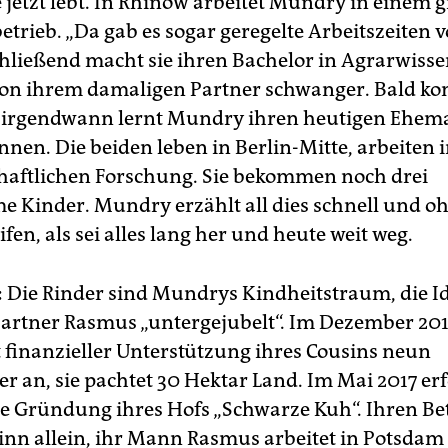
e jetzt lebt. In Rhinow arbeitet Mundry in einem 
trieb. „Da gab es sogar geregelte Arbeitszeiten v
hließend macht sie ihren Bachelor in Agrarwiss
on ihrem damaligen Partner schwanger. Bald k
 irgendwann lernt Mundry ihren heutigen Ehe
nen. Die beiden leben in Berlin-Mitte, arbeiten i
haftlichen Forschung. Sie bekommen noch drei
 Kinder. Mundry erzählt all dies schnell und o
en, als sei alles lang her und heute weit weg.
:
Die Rinder sind Mundrys Kindheitstraum, die I
Partner ­Rasmus „untergejubelt“. Im Dezember 201
t finanzieller Unterstützung ihres Cousins neun
r an, sie pachtet 30 Hektar Land. Im Mai 2017 er
elle Gründung ihres Hofs „Schwarze Kuh“. Ihren Be
eginn allein, ihr Mann Rasmus arbeitet in Potsdam