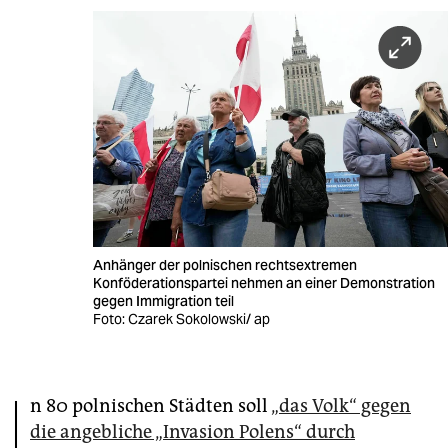
berlin
nord
wahrheit
verlag
verlag
veranstaltungen
shop
Anhänger der polnischen rechtsextremen
Konföderationspartei nehmen an einer Demonstration
fragen & hilfe
gegen Immigration teil
Foto: Czarek Sokolowski/ ap
unterstützen
abo
I
n 80 polnischen Städten soll
„das Volk“ gegen
genossenschaft
die angebliche „Invasion Polens“ durch