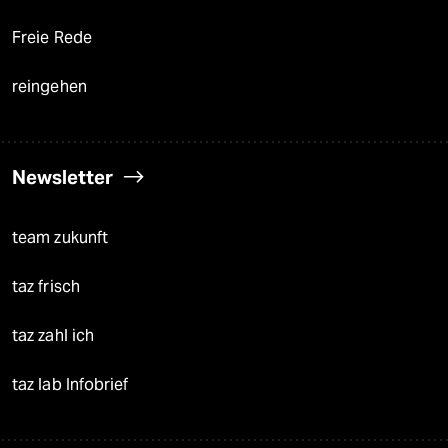
Freie Rede
reingehen
Newsletter
team zukunft
taz frisch
taz zahl ich
taz lab Infobrief