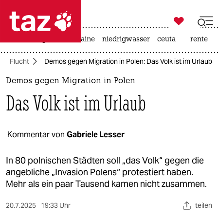

taz zahl ich
hitze
krieg in der ukraine
niedrigwasser
ceuta
rente

taz zahl ich
Flucht
Demos gegen Migration in Polen: Das Volk ist im Urlaub
taz zahl ich
Demos gegen Migration in Polen
themen
Das Volk ist im Urlaub
politik
öko
Kommentar von
Gabriele Lesser
gesellschaft
In 80 polnischen Städten soll „das Volk“ gegen die
angebliche „Invasion Polens“ protestiert haben.
kultur
Mehr als ein paar Tausend kamen nicht zusammen.
sport
20.7.2025
19:33 Uhr
teilen