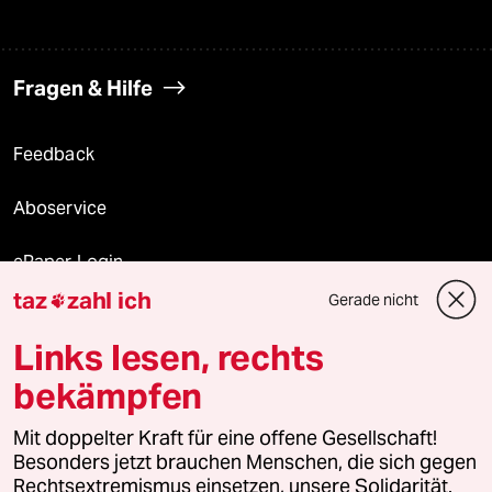
Fragen & Hilfe
Feedback
Aboservice
ePaper Login
taz
zahl ich
Gerade nicht

Downloads für Abonnierende
Links lesen, rechts
bekämpfen
© 2026 taz Verlags und Vertriebs GmbH
Alle Rechte vorbehalten. Bei rechtlichen Fragen oder für Genehmigungen
Mit doppelter Kraft für eine offene Gesellschaft!
wenden Sie sich bitte an
lizenzen@taz.de
Besonders jetzt brauchen Menschen, die sich gegen
Rechtsextremismus einsetzen, unsere Solidarität.