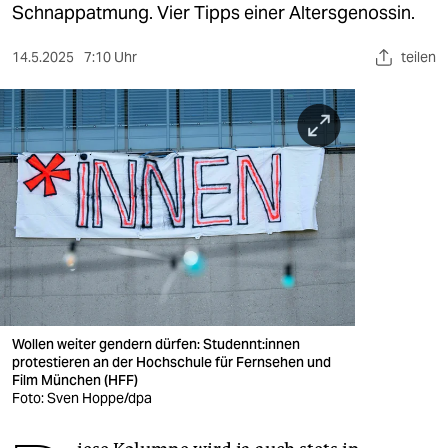
berlin
Schnappatmung. Vier Tipps einer Altersgenossin.
nord
14.5.2025
7:10 Uhr
teilen
wahrheit
verlag
verlag
veranstaltungen
shop
fragen & hilfe
unterstützen
Wollen weiter gendern dürfen: Stu­denn­t:in­nen
protestieren an der Hochschule für Fernsehen und
abo
Film München (HFF)
Foto: Sven Hoppe/dpa
genossenschaft