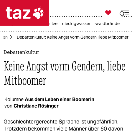

taz zahl ich
krieg in der ukraine
hitze
niedrigwasser
waldbrände

taz zahl ich
mnen
Debattenkultur: Keine Angst vorm Gendern, liebe Mitboomer
taz zahl ich
themen
Debattenkultur
Keine Angst vorm Gendern, liebe
politik
Mitboomer
öko
gesellschaft
Kolumne
Aus dem Leben einer Boomerin
kultur
von
Christiane Rösinger
sport
Geschlechtergerechte Sprache ist ungefährlich.
Trotzdem bekommen viele Männer über 60 davon