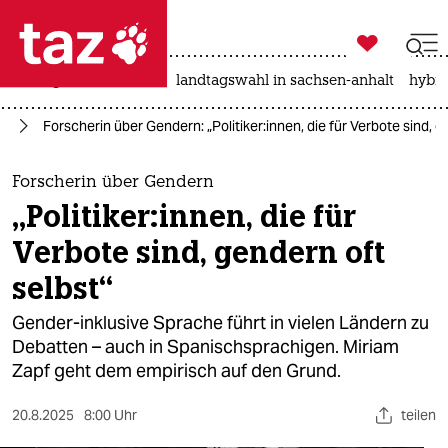

taz zahl ich
niedrigwasser
rente
landtagswahl in sachsen-anhalt
hybri

taz zahl ich
rd
Forscherin über Gendern: „Politiker:innen, die für Verbote sind, g
taz zahl ich
themen
Forscherin über Gendern
„Politiker:innen, die für
politik
Verbote sind, gendern oft
öko
selbst“
gesellschaft
Gender-inklusive Sprache führt in vielen Ländern zu
Debatten – auch in Spanischsprachigen. Miriam
kultur
Zapf geht dem empirisch auf den Grund.
sport
20.8.2025
8:00 Uhr
teilen