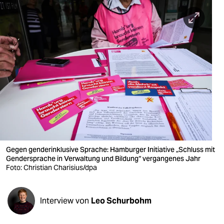
berlin
nord
wahrheit
verlag
verlag
veranstaltungen
shop
fragen & hilfe
Gegen genderinklusive Sprache: Hamburger Initiative „Schluss mit
Gendersprache in Verwaltung und Bildung“ vergangenes Jahr
unterstützen
Foto: Christian Charisius/dpa
abo
Interview von
Leo Schurbohm
genossenschaft