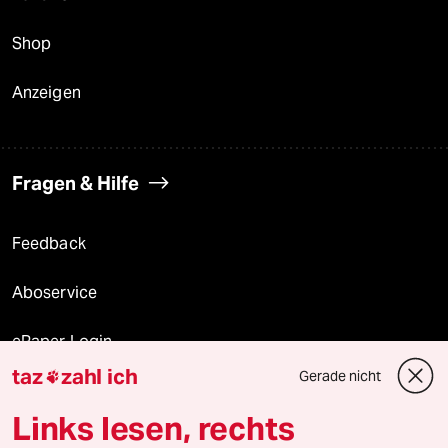
Shop
Anzeigen
Fragen & Hilfe
Feedback
Aboservice
ePaper Login
taz
zahl ich
Gerade nicht

Downloads für Abonnierende
Links lesen, rechts