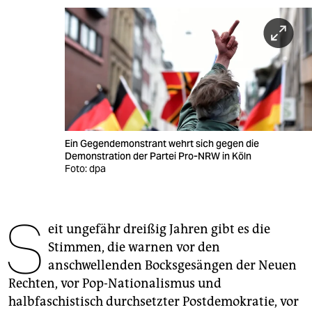
berlin
nord
wahrheit
verlag
verlag
Ein Gegendemonstrant wehrt sich gegen die
veranstaltungen
Demonstration der Partei Pro-NRW in Köln
Foto: dpa
shop
fragen & hilfe
S
eit ungefähr dreißig Jahren gibt es die
unterstützen
Stimmen, die warnen vor den
abo
anschwellenden Bocksgesängen der Neuen
Rechten, vor Pop-Nationalismus und
genossenschaft
halbfaschistisch durchsetzter Postdemokratie, vor