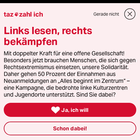
Politik
taz
zahl ich
Gerade nicht

Links lesen, rechts
Öko
bekämpfen
Gesellschaft
Mit doppelter Kraft für eine offene Gesellschaft!
Kultur
Besonders jetzt brauchen Menschen, die sich gegen
Rechtsextremismus einsetzen, unsere Solidarität.
Sport
Daher gehen 50 Prozent der Einnahmen aus
Neuanmeldungen an „Alles beginnt im Zentrum“ –
eine Kampagne, die bedrohte linke Kulturzentren
Berlin
und Jugendorte unterstützt. Sind Sie dabei?
Nord

Ja, ich will
Wahrheit
Schon dabei!