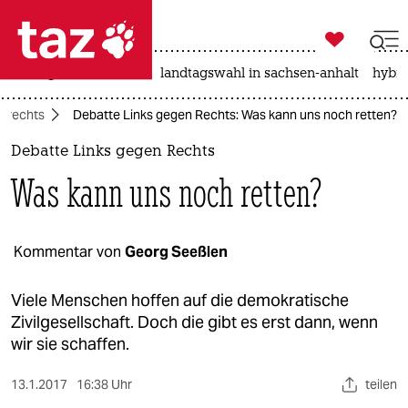

taz zahl ich
niedrigwasser
rente
landtagswahl in sachsen-anhalt
hybri

taz zahl ich
 rechts
Debatte Links gegen Rechts: Was kann uns noch retten?
taz zahl ich
Debatte Links gegen Rechts
themen
Was kann uns noch retten?
politik
öko
Kommentar von
Georg Seeßlen
gesellschaft
Viele Menschen hoffen auf die demokratische
Zivilgesellschaft. Doch die gibt es erst dann, wenn
kultur
wir sie schaffen.
sport
13.1.2017
16:38 Uhr
teilen