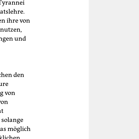
 Tyrannei
aatslehre.
en ihre von
 nutzen,
angen und
chen den
ure
g von
von
at
 solange
as möglich
klichen