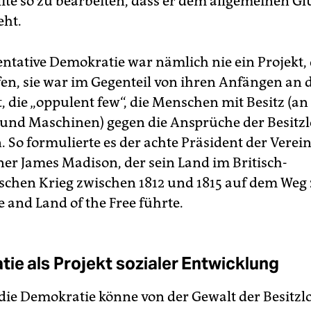
lite so zu bearbeiten, dass er dem allgemeinen Gl
eht.
ntative Demokratie war nämlich nie ein Projekt, 
en, sie war im Gegenteil von ihren Anfängen an 
, die „oppulent few“, die Menschen mit Besitz (an
nd Maschinen) gegen die Ansprüche der Besitzl
. So formulierte es der achte Präsident der Verei
ener James Madison, der sein Land im Britisch-
schen Krieg zwischen 1812 und 1815 auf dem We
e and Land of the Free führte.
ie als Projekt sozialer Entwicklung
 die Demokratie könne von der Gewalt der Besitzl