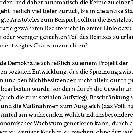
erden und daher automatisch die Keime zu einer
eht freilich viel tiefer zurück, bis in die antike St
te Aristoteles zum Beispiel, sollten die Besitzlos
atie gewährten Rechte nicht in erster Linie dazu
 oder weniger gerechten Teil des Besitzes zu erl
unentwegtes Chaos anzurichten?
e Demokratie schließlich zu einem Projekt der
n sozialen Entwicklung, das die Spannung zwis
n und den Nichtbesitzenden nicht allein durch p
 bearbeiten würde, sondern durch die Gewährun
 (auch die zum sozialen Aufstieg), Beschränkung 
n und die Maßnahmen zum Ausgleich (das Volk h
Anteil am wachsenden Wohlstand, insbesondere
konomisches Wachstum generieren kann, durch d
rmen zu weniger Reichen zu machen, ohne den wir