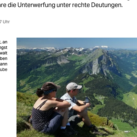
äre die Unterwerfung unter rechte Deutungen.
7 Uhr
, an
ngst
walt
eben
ann
lube