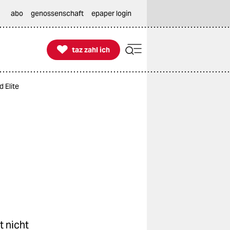
abo
genossenschaft
epaper login

taz zahl ich
taz zahl ich
 Elite
t nicht