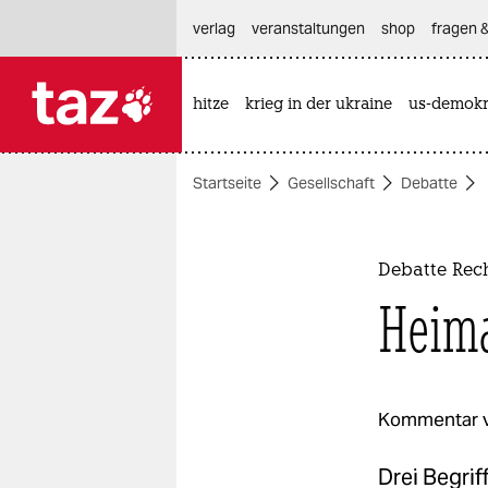
hautnavigation anspringen
hauptinhalt anspringen
footer anspringen
verlag
veranstaltungen
shop
fragen &
hitze
krieg in der ukraine
us-demokr

taz zahl ich
taz zahl ich
Startseite
Gesellschaft
Debatte
themen
politik
Debatte Rech
öko
Heima
gesellschaft
kultur
Kommentar 
sport
Drei Begrif