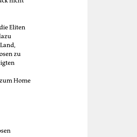
ück nicht
die Eliten
dazu
 Land,
osen zu
nigten
g zum Home
osen