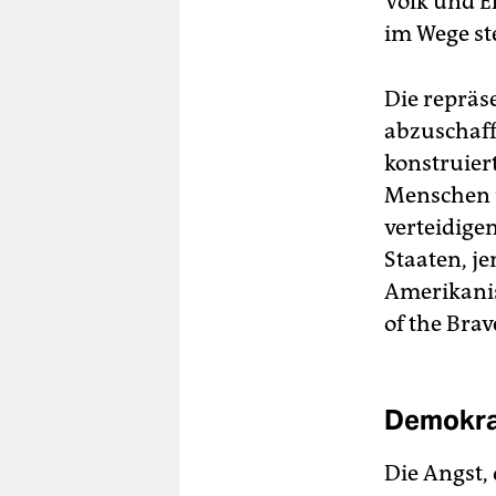
Volk und E
im Wege st
Die repräse
abzuschaff
konstruiert
Menschen u
verteidigen
Staaten, j
Amerikani
of the Brav
Demokrat
Die Angst,