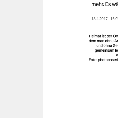
berlin
mehr. Es w
nord
18.4.2017
16:0
wahrheit
verlag
Heimat ist der Ort
dem man ohne A
und ohne Ge
verlag
gemeinsam l
k
veranstaltungen
Foto: photocase/
shop
fragen & hilfe
unterstützen
abo
genossenschaft