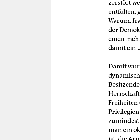
zerstört w
entfalten, g
Warum, frag
der Demokr
einen mehr
damit ein 
Damit wurd
dynamische
Besitzende
Herrschaft
Freiheiten
Privilegie
zumindest 
man ein ö
ist, die A