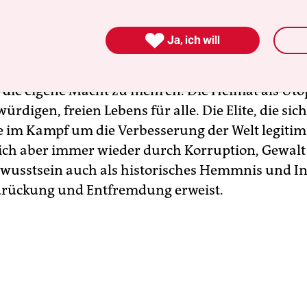
der Lohnarbeiter und politisch-kulturell Machtlo
enden Eliten, die sich auf deren Kosten eine eige

Ja, ich will
und arrogante Kultur der Unterschiede und
dungen gönnt und deren Hauptinteresse scheint,
, die eigene Macht zu mehren. Die Heimat als Uto
digen, freien Lebens für alle. Die Elite, die sich
 im Kampf um die Verbesserung der Welt legitim
sich aber immer wieder durch Korruption, Gewal
ewusstsein auch als historisches Hemmnis und I
drückung und Entfremdung erweist.