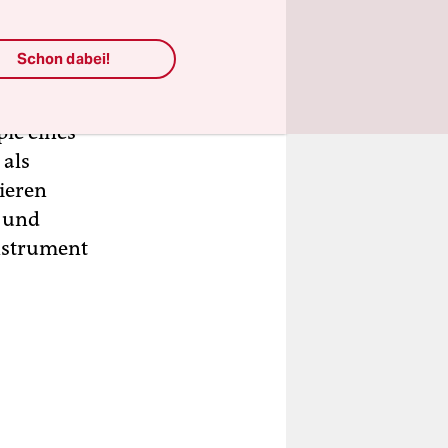
sen gegen
ne
Schon dabei!
 unter sich
pie eines
 als
ieren
t und
nstrument