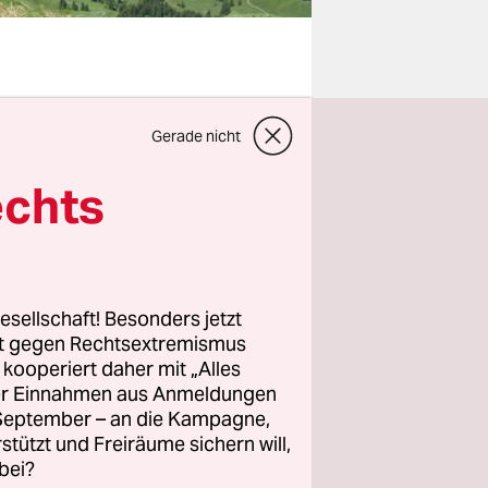
Gerade nicht
er
er doch
echts
ssen
d viele
he Form der
ie
esellschaft! Besonders jetzt
rt gegen Rechtsextremismus
nd
z kooperiert daher mit „Alles
und
ller Einnahmen aus Anmeldungen
. September – an die Kampagne,
rstützt und Freiräume sichern will,
bei?
as Volk als