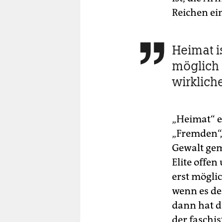
Reichen ei
Heimat is

möglich 
wirklich
„Heimat“ e
„Fremden“,
Gewalt gem
Elite offen
erst mögli
wenn es de
dann hat d
der faschis