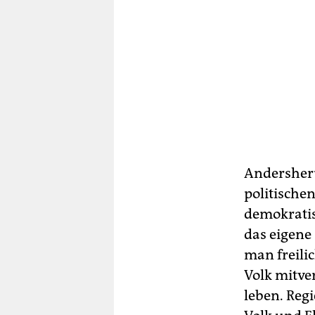
Andersheru
politische
demokratis
das eigene
man freili
Volk mitve
leben. Reg