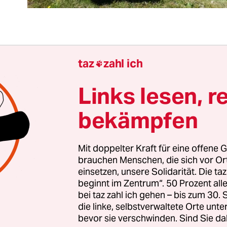
i Begriffe sind in den Polemiken zwischen den
taz
zahl ich

chtspopulisten und der Mainstream-Kultur wied
fgetaucht, die vordem fast schon überwunden od
Links lesen, r
lich mehr entscheidend schienen: Das Volk, in de
bekämpfen
Pegida, der Front National, ein Donald Trump un
sprechen vorgeben, die Heimat, die man als weic
neben den harten von Nation, Religion und Ideolog
Mit doppelter Kraft für eine offene G
brauchen Menschen, die sich vor O
oll, und die Elite, der man Manipulation, Lüge u
einsetzen, unsere Solidarität. Die ta
orwirft, jedenfalls wo man sie als „linksliberal“ 
beginnt im Zentrum“. 50 Prozent a
korrekt“ adressiert.
bei taz zahl ich gehen – bis zum 30
die linke, selbstverwaltete Orte unte
bevor sie verschwinden. Sind Sie da
fe konnten einst von links her begriffen werden: D