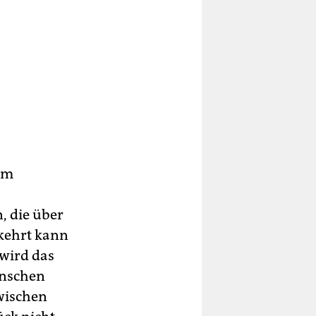
um
, die über
kehrt kann
 wird das
enschen
wischen