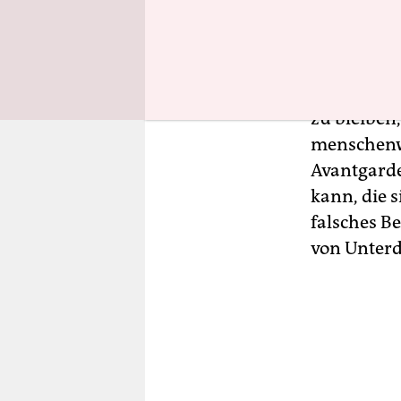
die Masse 
die herrsch
luxuriöse 
Unterschei
zu bleiben
menschenwür
Avantgarde
kann, die 
falsches B
von Unter