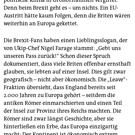
politische Klima in Großbritannien vergiftet.
epaper login
Denn beim Brexit geht es – um nichts. Ein EU-
Austritt hätte kaum Folgen, denn die Briten wären
weiterhin an Europa gekettet.
Die Brexit-Fans haben einen Lieblingsslogan, der
von Ukip-Chef Nigel Farage stammt: „Gebt uns
unseren Pass zurück!“ Schon dieser Spruch
dokumentiert, dass viele Briten offenbar ernsthaft
glauben, sie lebten auf einer Insel. Dies gilt zwar
geografisch – nicht aber ökonomisch. Die „Leave“-
Fraktion übersieht, dass England bereits seit
2.000 Jahren zu Europa gehört – seitdem die
antiken Römer einmarschierten und einen Teil
der Insel zur Provinz ihres Reichs machten. Die
Römer sind zwar längst Geschichte, aber sie
hinterließen ein Erbe, das Europa einzigartig
macht: Der Kontinent ist ökonomisch extrem