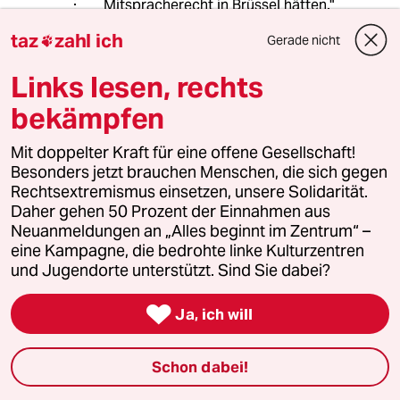
Mitspracherecht in Brüssel hätten."
taz
zahl ich
Gerade nicht

Das würde für die Briten natürlich
genauso gelten. CETA und TTIP
Links lesen, rechts
würden damit natürlich auch in GB
gelten. (Wobei die Briten mit CETA
bekämpfen
und TTIP, im Gegensatz zu uns
Deutschen, damit eh keine Probleme
Mit doppelter Kraft für eine offene Gesellschaft!
haben.)
Besonders jetzt brauchen Menschen, die sich gegen
Rechtsextremismus einsetzen, unsere Solidarität.
Daher gehen 50 Prozent der Einnahmen aus
Waage69
Neuanmeldungen an „Alles beginnt im Zentrum“ –
W
eine Kampagne, die bedrohte linke Kulturzentren
19.06.2016
,
09:36 Uhr
und Jugendorte unterstützt. Sind Sie dabei?
@Thiemo4:
Ja nun, aber hier könnte ja wiederum

Ja, ich will
ein Schuh draus werden: wenn die
wg. Frankreich und Deutschland TTIP
auf EU Ebene entschärft, verzögert
Schon dabei!
oder letztlich sogar ausgebremst
würde hätte ein ausgetretenes GB