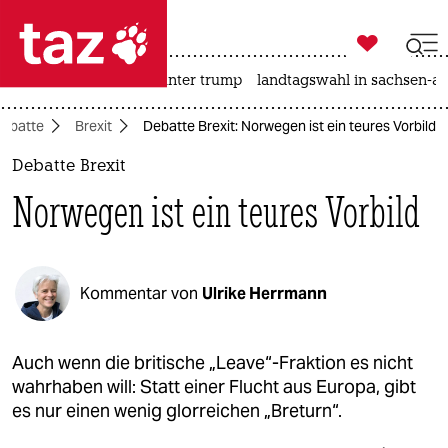

taz zahl ich
nahost-konflikt
usa unter trump
landtagswahl in sachsen-an

taz zahl ich
ebatte
Brexit
Debatte Brexit: Norwegen ist ein teures Vorbild
taz zahl ich
Debatte Brexit
themen
Norwegen ist ein teures Vorbild
politik
öko
Kommentar von
Ulrike Herrmann
gesellschaft
kultur
Auch wenn die britische „Leave“-Fraktion es nicht
wahrhaben will: Statt einer Flucht aus Europa, gibt
sport
es nur einen wenig glorreichen „Breturn“.