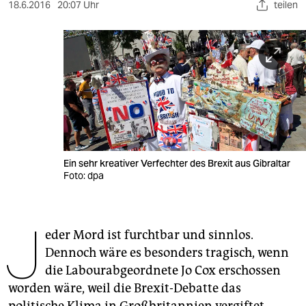
berlin
18.6.2016
20:07 Uhr
teilen
nord
wahrheit
verlag
verlag
veranstaltungen
Ein sehr kreativer Verfechter des Brexit aus Gibraltar
shop
Foto: dpa
fragen & hilfe
J
unterstützen
eder Mord ist furchtbar und sinnlos.
Dennoch wäre es besonders tragisch, wenn
abo
die Labourabgeordnete Jo Cox erschossen
genossenschaft
worden wäre, weil die Brexit-Debatte das