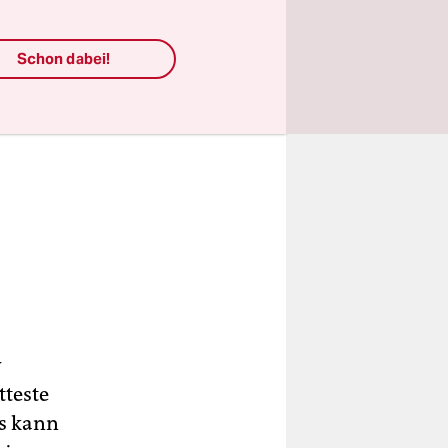
Schon dabei!
w
tteste
Es kann