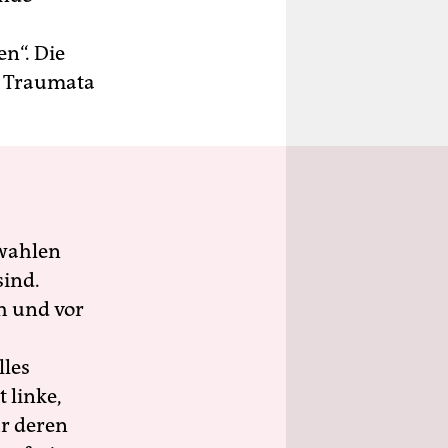
n“. Die
e Traumata
wahlen
sind.
h und vor
lles
 linke,
ür deren