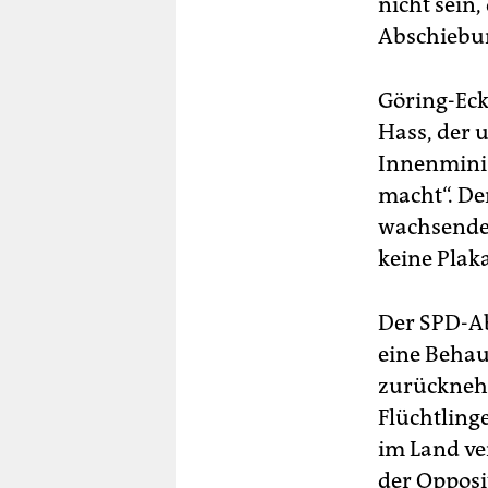
nicht sein
Abschiebun
Göring-Eck
Hass, der u
Innenminis
macht“. Der
wachsenden
keine Plaka
Der SPD-Ab
eine Behau
zurücknehm
Flüchtlinge
im Land ve
der Opposi