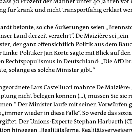
, dass 70 Prozent der Männer unter 40 Jahren vor 
g für krank und nicht transportfähig erklärt we
ardt betonte, solche Äußerungen seien „Brennsto
nser Land derzeit verzehrt“. De Maizière sei „ein
ter, der ganz offensichtlich Politik aus dem Bau
 Linke-Politiker Jan Korte sagte mit Blick auf den
 Rechtspopulismus in Deutschland: „Die AfD b
te, solange es solche Minister gibt.“
geordnete Lars Castellucci mahnte De Maizière:
ptung nicht belegen können (…), müssen Sie sie r
en.“ Der Minister laufe mit seinen Vorwürfen 
 „immer wieder in diese Falle“. So werde das sozi
rgiftet. Der Unions-Experte Stephan Harbarth (C
tion hingegen „Realitätsferne, Realitätsverweige