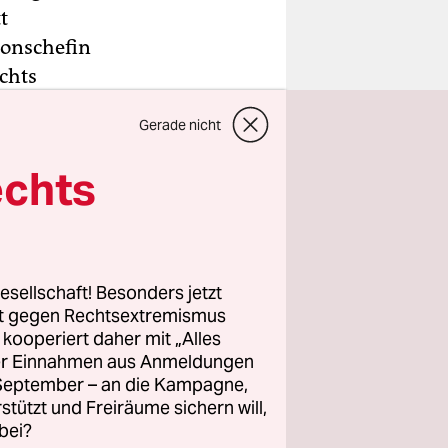
t
ionschefin
chts
der CDU-
Gerade nicht
cht nicht
basierte
echts
er dabei,
ge
esellschaft! Besonders jetzt
sächlich
rt gegen Rechtsextremismus
Neben
z kooperiert daher mit „Alles
ller Einnahmen aus Anmeldungen
. September – an die Kampagne,
rstützt und Freiräume sichern will,
bei?