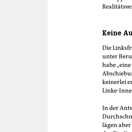
Realitätsve
Keine Au
Die Linksf
unter Beru
habe „eine 
Abschiebun
keinerlei 
Linke-Inne
In der Ant
Durchschni
lägen aber