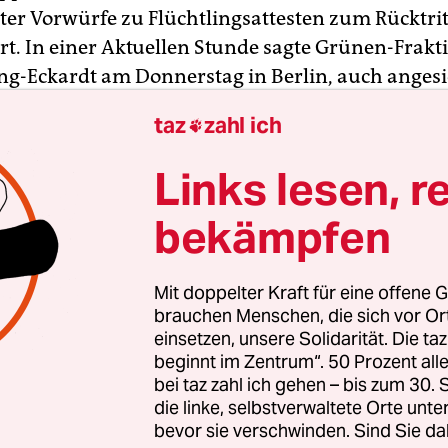
gter Vorwürfe zu Flüchtlingsattesten zum Rücktrit
rt. In einer Aktuellen Stunde sagte Grünen-Frakt
ng-Eckardt am Donnerstag in Berlin, auch angesi
 problematischer Aussagen über Flüchtlinge sei 
taz
zahl ich

als Innenminister dieser Regierung aus meiner Si
r“. Er solle den Weg frei machen für eine fakten
Links lesen, r
e Linke schloss sich dieser Forderung an.
bekämpfen
e bedauerte seine jüngsten Äußerungen, blieb ab
e Probleme mit ärztlichen Gutachten für Flüchtlin
Mit doppelter Kraft für eine offene G
orrekt benannt habe. „Sie sind real.“ Es gebe tat
brauchen Menschen, die sich vor O
ig hohe Krankenstände unter Asylbewerbern“. 
einsetzen, unsere Solidarität. Die ta
beginnt im Zentrum“. 50 Prozent a
 machte der Minister auch Rechtsanwälten von
bei taz zahl ich gehen – bis zum 30
en Vorwürfe.
die linke, selbstverwaltete Orte unte
bevor sie verschwinden. Sind Sie da