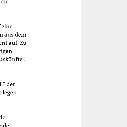
 die
 eine
en aus dem
ent auf. Zu
rigen
uskünfte“.
l“ der
orlegen
 de
ände