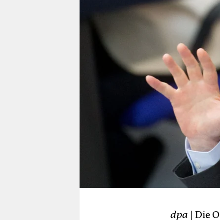
berlin
nord
wahrheit
verlag
verlag
veranstaltungen
shop
fragen & hilfe
unterstützen
abo
genossenschaft
dpa
| Die 