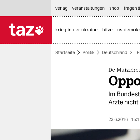
hautnavigation anspringen
hauptinhalt anspringen
footer anspringen
verlag
veranstaltungen
shop
fragen &
krieg in der ukraine
hitze
us-demokr

taz zahl ich
taz zahl ich
Startseite
Politik
Deutschland
F
themen
politik
De Maizière
Oppos
öko
Im Bundest
gesellschaft
Ärzte nicht
kultur
23.6.2016
15:1
sport