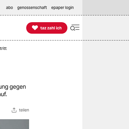
abo
genossenschaft
epaper login

taz zahl ich
taz zahl ich
ritt
gung gegen
uf.
teilen