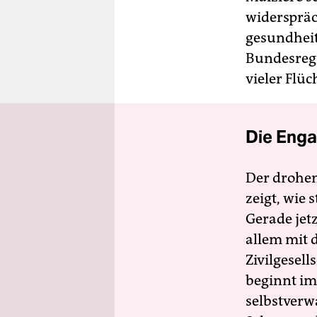
widerspräc
gesundheit
Bundesregi
vieler Flüc
Die Enga
Der drohe
zeigt, wie
Gerade jet
allem mit d
Zivilgesell
beginnt im
selbstverw