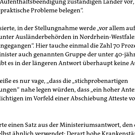
e Aufenthaltsbeendigung zuständigen Länder vor,
 praktische Probleme belegen“.
isierte, in der Stellungnahme werde „vor allem auf
unter Ausländerbehörden in Nordrhein-Westfal
eingegangen“. Hier tauche einmal die Zahl 70 Proz
nister auch genannten Gruppe der unter 40-jäh
bt es in der längeren Antwort überhaupt keine A
iße es nur vage, „dass die „stichprobenartigen
ngen“ nahe legen würden, dass „ein hoher Antei
lichtigen im Vorfeld einer Abschiebung Atteste v
erte einen Satz aus der Ministeriumsantwort, den
elbst ähnlich verwendet: Derart hohe Krankenst