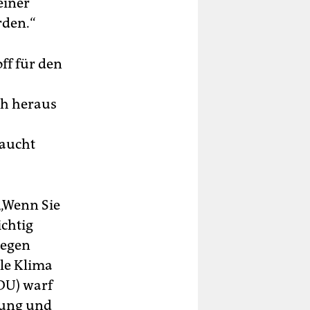
einer
rden.“
ff für den
ch heraus
raucht
 „Wenn Sie
ichtig
gegen
ale Klima
DU) warf
rung und