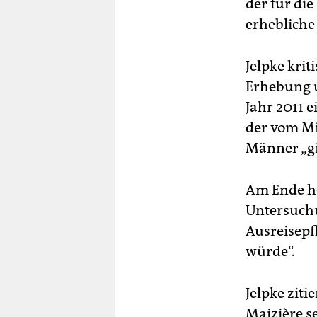
der für di
erhebliche
Jelpke krit
Erhebung 
Jahr 2011 
der vom Mi
Männer „gi
Am Ende he
Untersuchu
Ausreisepf
würde“.
Jelpke ziti
Maizière s