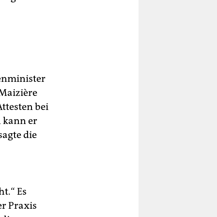
enminister
Maizière
Attesten bei
 kann er
sagte die
t.“ Es
r Praxis