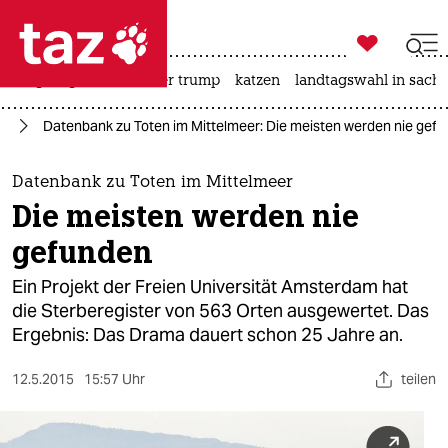

taz zahl ich
bergsteigen
usa unter trump
katzen
landtagswahl in sachs

taz zahl ich
ie
Datenbank zu Toten im Mittelmeer: Die meisten werden nie gef
taz zahl ich
themen
Datenbank zu Toten im Mittelmeer
Die meisten werden nie
politik
gefunden
öko
Ein Projekt der Freien Universität Amsterdam hat
die Sterberegister von 563 Orten ausgewertet. Das
gesellschaft
Ergebnis: Das Drama dauert schon 25 Jahre an.
kultur
12.5.2015
15:57 Uhr
teilen
sport