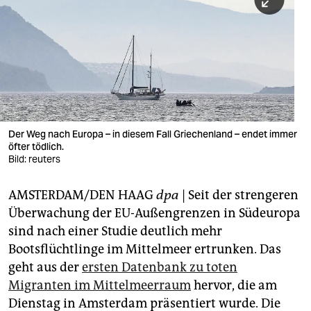
berlin
nord
wahrheit
verlag
verlag
Der Weg nach Europa – in diesem Fall Griechenland – endet immer
öfter tödlich.
veranstaltungen
Bild: reuters
shop
AMSTERDAM/DEN HAAG
dpa
| Seit der strengeren
fragen & hilfe
Überwachung der EU-Außengrenzen in Südeuropa
unterstützen
sind nach einer Studie deutlich mehr
Bootsflüchtlinge im Mittelmeer ertrunken. Das
abo
geht aus der
ersten Datenbank zu toten
Migranten im Mittelmeerraum
hervor, die am
genossenschaft
Dienstag in Amsterdam präsentiert wurde. Die