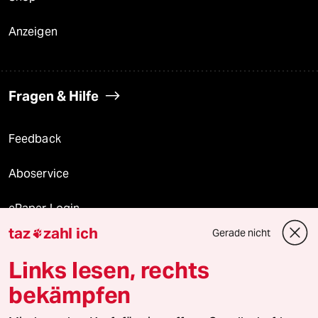
Anzeigen
Fragen & Hilfe
Feedback
Aboservice
ePaper Login
taz
zahl ich
Gerade nicht

Downloads für Abonnierende
Links lesen, rechts
bekämpfen
© 2026 taz Verlags und Vertriebs GmbH