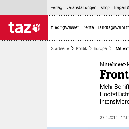
hautnavigation anspringen
hauptinhalt anspringen
footer anspringen
verlag
veranstaltungen
shop
fragen &
niedrigwasser
rente
landtagswahl i

taz zahl ich
taz zahl ich
Startseite
Politik
Europa
Mittelm
themen
politik
Mittelmeer-M
Front
öko
Mehr Schif
gesellschaft
Bootsflüch
intensivier
kultur
sport
27.5.2015
17:0