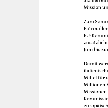
Sizilien e
Mission un
Zum Sommer
Patrouille
EU-Kommiss
zusätzlich
Juni bis z
Damit werd
italienisc
Mittel für 
Millionen 
Missionen 
Kommission
europäisch