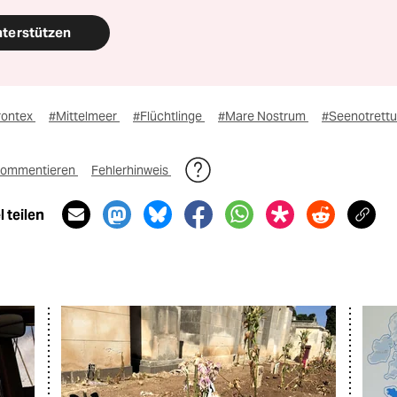
nterstützen
rontex
#Mittelmeer
#Flüchtlinge
#Mare Nostrum
#Seenotrett
ommentieren
Fehlerhinweis
 teilen