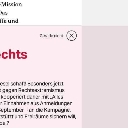
n-Mission
Das
iffe und
ice Leggeri
Gerade nicht
g mit.
echts
e der
 sagte
in den
eise ums
esellschaft! Besonders jetzt
rt gegen Rechtsextremismus
z kooperiert daher mit „Alles
ller Einnahmen aus Anmeldungen
. September – an die Kampagne,
rstützt und Freiräume sichern will,
bei?