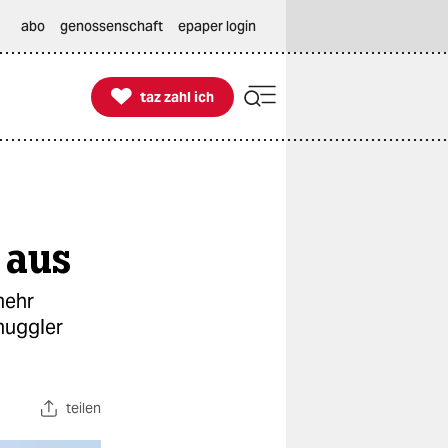
abo
genossenschaft
epaper login

taz zahl ich
taz zahl ich
 aus
mehr
muggler
teilen