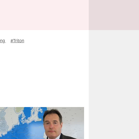
ung
#Triton