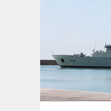
berlin
nord
wahrheit
verlag
verlag
veranstaltungen
shop
fragen & hilfe
unterstützen
abo
genossenschaft