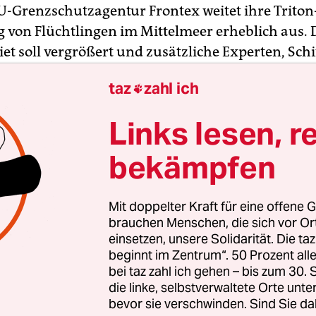
EU-Grenzschutzagentur Frontex weitet ihre Trito
g von Flüchtlingen im Mittelmeer erheblich aus. 
et soll vergrößert und zusätzliche Experten, Sch
ollen eingesetzt werden, teilte Frontex-Chef Fabr
taz
zahl ich

Dienstagabend in Warschau verbreiteten Erklärun
Links lesen, r
rum, die italienischen Behörden „bei der Kontroll
 zu unterstützen und Menschenleben zu retten“,
bekämpfen
 der Reaktion auf den Tod hunderter Flüchtlinge 
n Wochen. “Zu viele sind bereits auf tragische W
Mit doppelter Kraft für eine offene G
ommen.“
brauchen Menschen, die sich vor O
einsetzen, unsere Solidarität. Die ta
beginnt im Zentrum“. 50 Prozent a
bei taz zahl ich gehen – bis zum 30
die linke, selbstverwaltete Orte unte
bevor sie verschwinden. Sind Sie da