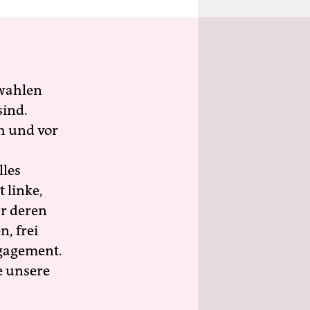
wahlen
sind.
h und vor
lles
 linke,
ür deren
n, frei
ngagement.
e unsere