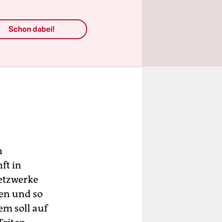
Schon dabei!
n
ft in
etzwerke
en und so
em soll auf