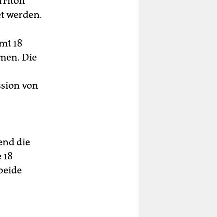
Triton
t werden.
mt 18
men. Die
ssion von
end die
 18
beide