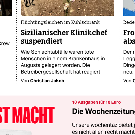
Flüchtlingsleichen im Kühlschrank
Rede
Sizilianischer Klinikchef
Fro
suspendiert
ab
-Crew
Wie Schlachtabfälle waren tote
Der 
Menschen in einem Krankenhaus in
Legge
Augusta gelagert worden. Die
Dinge
Betreibergesellschaft hat reagiert.
neu,
Von
Christian Jakob
Von
C
10 Ausgaben für 10 Euro
Die Wochenzeitung
Unsere wochentaz bietet
es nicht allen recht mac