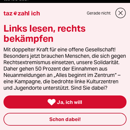
taz
zahl ich
Gerade nicht

Mehr taz Lesestoff
Links lesen, rechts
bekämpfen
taz Blogs
Mit doppelter Kraft für eine offene Gesellschaft!
Besonders jetzt brauchen Menschen, die sich gegen
taz FUTURZWEI
Rechtsextremismus einsetzen, unsere Solidarität.
Daher gehen 50 Prozent der Einnahmen aus
Le Monde diplomatique
Neuanmeldungen an „Alles beginnt im Zentrum“ –
eine Kampagne, die bedrohte linke Kulturzentren
taz Archiv
und Jugendorte unterstützt. Sind Sie dabei?

Ja, ich will
Mehr taz Angebote
Schon dabei!