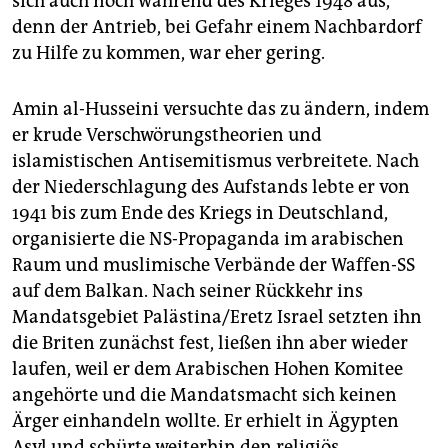
sich auch noch während des Krieges 1948 aus,
denn der Antrieb, bei Gefahr einem Nachbardorf
zu Hilfe zu kommen, war eher gering.
Amin al-Husseini versuchte das zu ändern, indem
er krude Verschwörungstheorien und
islamistischen Antisemitismus verbreitete. Nach
der Niederschlagung des Aufstands lebte er von
1941 bis zum Ende des Kriegs in Deutschland,
organisierte die NS-Propaganda im arabischen
Raum und muslimische Verbände der Waffen-SS
auf dem Balkan. Nach seiner Rückkehr ins
Mandatsgebiet Palästina/Eretz Israel setzten ihn
die Briten zunächst fest, ließen ihn aber wieder
laufen, weil er dem Arabischen Hohen Komitee
angehörte und die Mandatsmacht sich keinen
Ärger einhandeln wollte. Er erhielt in Ägypten
Asyl und schürte weiterhin den religiös