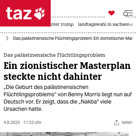

taz zahl ich
nahost-konflikt
usa unter trump
landtagswahl in sachsen-an

taz zahl ich
kt
Das palästinensische Flüchtlingsproblem: Ein zionistischer Mast
taz zahl ich
themen
Das palästinensische Flüchtlingsproblem
Ein zionistischer Masterplan
politik
steckte nicht dahinter
öko
„Die Geburt des palästinensischen
Flüchtlingsproblems“ von Benny Morris liegt nun auf
gesellschaft
Deutsch vor. Er zeigt, dass die „Nakba“ viele
Ursachen hatte.
kultur
sport
4.8.2025
11:33 Uhr
teilen