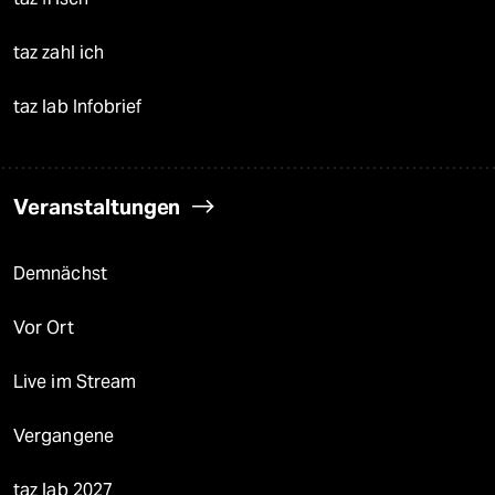
taz zahl ich
taz lab Infobrief
Veranstaltungen
Demnächst
Vor Ort
Live im Stream
Vergangene
taz lab 2027