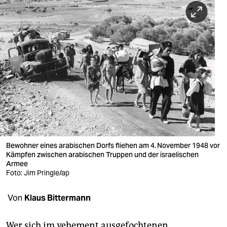
berlin
nord
wahrheit
verlag
verlag
veranstaltungen
shop
Bewohner eines arabischen Dorfs fliehen am 4. November 1948 vor
fragen & hilfe
Kämpfen zwischen arabischen Truppen und der israelischen
Armee
unterstützen
Foto: Jim Pringle/ap
abo
Von
Klaus Bittermann
genossenschaft
Wer sich im vehement ausgefochtenen