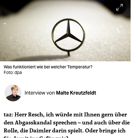
berlin
nord
wahrheit
verlag
verlag
veranstaltungen
Was funktioniert wie bei welcher Temperatur?
Foto: dpa
shop
fragen & hilfe
Interview von
Malte Kreutzfeldt
unterstützen
taz: Herr Resch, ich würde mit Ihnen gern über
abo
den Abgasskandal sprechen – und auch über die
genossenschaft
Rolle, die Daimler darin spielt. Oder bringe ich