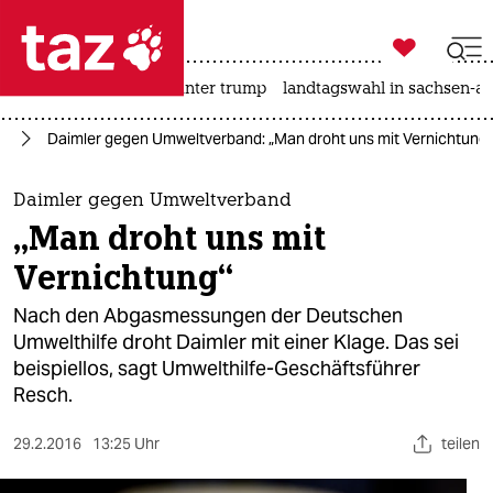

taz zahl ich
nahost-konflikt
usa unter trump
landtagswahl in sachsen-an

taz zahl ich
hr
Daimler gegen Umweltverband: „Man droht uns mit Vernichtung“
taz zahl ich
themen
Daimler gegen Umweltverband
„Man droht uns mit
politik
Vernichtung“
öko
Nach den Abgasmessungen der Deutschen
Umwelthilfe droht Daimler mit einer Klage. Das sei
gesellschaft
beispiellos, sagt Umwelthilfe-Geschäftsführer
Resch.
kultur
sport
29.2.2016
13:25 Uhr
teilen