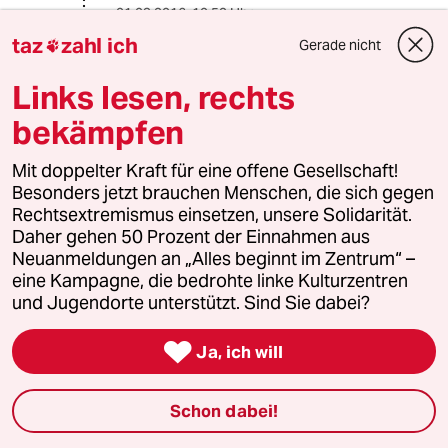
01.03.2016
,
10:52 Uhr
taz
zahl ich
@Arne Babenhauserheide:
Gerade nicht

Das "gute Jahrzehnt" ist schon bald
20 Jahre alt...
Links lesen, rechts
Quelle:
bekämpfen
https://de.wikipedia.org/wiki/Twingo_
Smile
Mit doppelter Kraft für eine offene Gesellschaft!
Besonders jetzt brauchen Menschen, die sich gegen
Rechtsextremismus einsetzen, unsere Solidarität.
Thomas_Ba_Wü
T
Daher gehen 50 Prozent der Einnahmen aus
29.02.2016
,
18:42 Uhr
Neuanmeldungen an „Alles beginnt im Zentrum“ –
eine Kampagne, die bedrohte linke Kulturzentren
@Rainer B.:
und Jugendorte unterstützt. Sind Sie dabei?
Sie übersehen das wesentliche.
Mercedes vertritt die Meinung, dass

sie nichts falsch gemacht haben.
Ja, ich will
Anscheinend (ich weiß es nicht -
kenne die Norm nicht) ist eine
Schon dabei!
gedrosselte Abgasreinigung unter
bestimmten Umständen in Europa