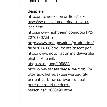
Ihnen empfehlen.
Beispiele:
http://autoweek.com/article/car-
news/vw-emissions-defeat-device-
isnt-first
https://www.highbeam.com/doc/1P2-
22769367.html
http://www.epa.gov/sites/production/
files/2014-06/documents/defeat.pdf
http://www.motorradonline.de/verglei
chstest/technik-
abgasreinigung/105838
http://www.tagesspiegel.de/mobil/m
otorrad-chefredakteur-verteidigt-
bericht-zu-bmw-software-defeat-
gate-auch-bei-funduro-
maschine/12680490.html