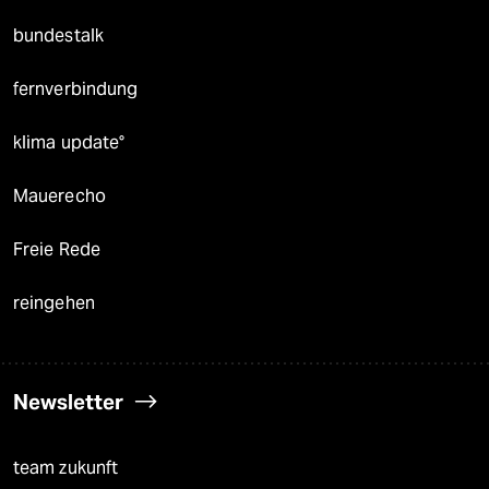
bundestalk
fernverbindung
klima update°
Mauerecho
Freie Rede
reingehen
Newsletter
team zukunft