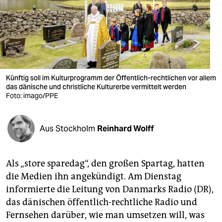
berlin
nord
wahrheit
verlag
Künftig soll im Kultur­programm der Öffentlich-rechtlichen vor allem
verlag
das dänische und christliche Kulturerbe vermittelt werden
Foto: imago/PPE
veranstaltungen
shop
Aus Stockholm
Reinhard Wolff
fragen & hilfe
Als „store sparedag“, den großen Spartag, hatten
unterstützen
die Medien ihn angekündigt. Am Dienstag
abo
informierte die Leitung von Danmarks Radio (DR),
das dänischen öffentlich-rechtliche Radio und
genossenschaft
Fernsehen darüber, wie man umsetzen will, was