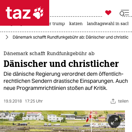

taz zahl ich
bergsteigen
usa unter trump
katzen
landtagswahl in sachs

taz zahl ich
en
Dänemark schafft Rundfunkgebühr ab: Dänischer und christlich
taz zahl ich
themen
Dänemark schafft Rundfunkgebühr ab
Dänischer und christlicher
politik
Die dänische Regierung verordnet dem öffentlich-
öko
rechtlichen Sendern drastische Einsparungen. Auch
neue Programmrichtlinien stoßen auf Kritik.
gesellschaft
19.9.2018
17:25 Uhr
teilen
kultur
sport