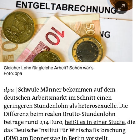
berlin
nord
wahrheit
verlag
verlag
veranstaltungen
Gleicher Lohn für gleiche Arbeit? Schön wär’s
Foto: dpa
shop
dpa
| Schwule Männer bekommen auf dem
fragen & hilfe
deutschen Arbeitsmarkt im Schnitt einen
unterstützen
geringeren Stundenlohn als heterosexuelle. Die
Differenz beim realen Brutto-Stundenlohn
abo
betrage rund 2,14 Euro,
heißt es in einer Studie
, die
genossenschaft
das Deutsche Institut für Wirtschaftsforschung
(DIW) am Donnerstag in Berlin vorstellt.