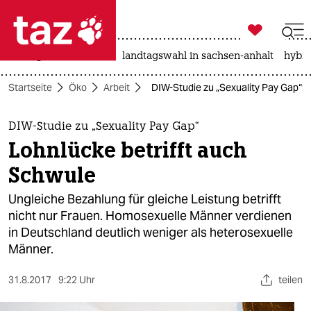

taz zahl ich
niedrigwasser
rente
landtagswahl in sachsen-anhalt
hybri

taz zahl ich
Startseite
Öko
Arbeit
DIW-Studie zu „Sexuality Pay Gap“: 
taz zahl ich
themen
DIW-Studie zu „Sexuality Pay Gap“
Lohnlücke betrifft auch
politik
Schwule
öko
Ungleiche Bezahlung für gleiche Leistung betrifft
nicht nur Frauen. Homosexuelle Männer verdienen
gesellschaft
in Deutschland deutlich weniger als heterosexuelle
Männer.
kultur
sport
31.8.2017
9:22 Uhr
teilen