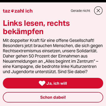
Podcast
taz
zahl ich
Gerade nicht

bundestalk
Links lesen, rechts
bekämpfen
fernverbindung
Mit doppelter Kraft für eine offene Gesellschaft!
klima update°
Besonders jetzt brauchen Menschen, die sich gegen
Rechtsextremismus einsetzen, unsere Solidarität.
Mauerecho
Daher gehen 50 Prozent der Einnahmen aus
Neuanmeldungen an „Alles beginnt im Zentrum“ –
Freie Rede
eine Kampagne, die bedrohte linke Kulturzentren
und Jugendorte unterstützt. Sind Sie dabei?
reingehen

Ja, ich will
Schon dabei!
Newsletter