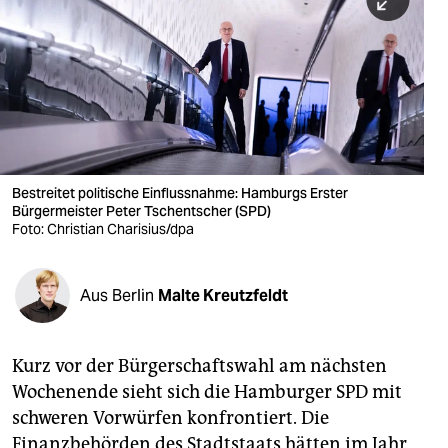
berlin
nord
wahrheit
verlag
verlag
Bestreitet politische Einflussnahme: Hamburgs Erster
Bürgermeister Peter Tschentscher (SPD)
veranstaltungen
Foto: Christian Charisius/dpa
shop
fragen & hilfe
Aus Berlin
Malte Kreutzfeldt
unterstützen
Kurz vor der Bürgerschaftswahl am nächsten
abo
Wochenende sieht sich die Hamburger SPD mit
genossenschaft
schweren Vorwürfen konfrontiert. Die
Finanzbehörden des Stadtstaats hätten im Jahr