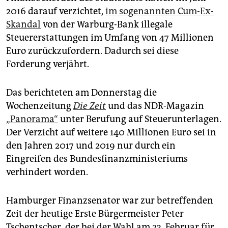
epaper login
2016 darauf verzichtet,
im sogenannten Cum-Ex-
Skandal
von der Warburg-Bank illegale
Steuererstattungen im Umfang von 47 Millionen
Euro zurückzufordern. Dadurch sei diese
Forderung verjährt.
Das berichteten am Donnerstag die
Wochenzeitung
Die Zeit
und das NDR-Magazin
„Panorama“
unter Berufung auf Steuerunterlagen.
Der Verzicht auf weitere 140 Millionen Euro sei in
den Jahren 2017 und 2019 nur durch ein
Eingreifen des Bundesfinanzministeriums
verhindert worden.
Hamburger Finanzsenator war zur betreffenden
Zeit der heutige Erste Bürgermeister Peter
Tschentscher, der bei der Wahl am 23. Februar für