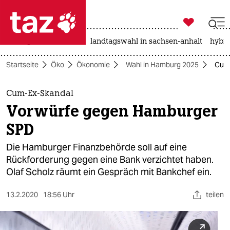

taz zahl ich
niedrigwasser
rente
landtagswahl in sachsen-anhalt
hybri

taz zahl ich
Startseite
Öko
Ökonomie
Wahl in Hamburg 2025
Cum-
taz zahl ich
themen
Cum-Ex-Skandal
Vorwürfe gegen Hamburger
politik
SPD
öko
Die Hamburger Finanzbehörde soll auf eine
Rückforderung gegen eine Bank verzichtet haben.
gesellschaft
Olaf Scholz räumt ein Gespräch mit Bankchef ein.
kultur
13.2.2020
18:56 Uhr
teilen
sport