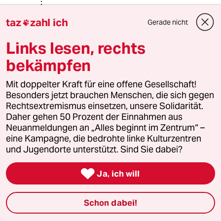
taz
zahl ich
Gerade nicht
Weidle Stefan
WS

14.02.2020
,
12:44 Uhr
Links lesen, rechts
@danny schneider:
Achwas? Soviel Zeit muss sein!
bekämpfen
Mit doppelter Kraft für eine offene Gesellschaft!
Besonders jetzt brauchen Menschen, die sich gegen
Bolzkopf
Rechtsextremismus einsetzen, unsere Solidarität.
13.02.2020
,
19:44 Uhr
Daher gehen 50 Prozent der Einnahmen aus
Tja, die Politiker sehen offenbar ihre Felle
Neuanmeldungen an „Alles beginnt im Zentrum“ –
dermassen wegschwimmen dass jetzt auf
eine Kampagne, die bedrohte linke Kulturzentren
Teufel komm raus Schäflein ins Trockene
und Jugendorte unterstützt. Sind Sie dabei?
gebracht werden.

Ja, ich will
Es ist kein Wunder, das die Wähler zunehmend
blau sehen - hier hauen Scholz und
Tschentscher mal ein paar Milljönchen auf den
Schon dabei!
Kopf, dort kloppt Scheuer mal eben 500 Mio in