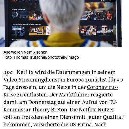
berlin
nord
wahrheit
verlag
verlag
Alle wollen Netflix sehen
Foto: Thomas Trutschel/photothek/imago
veranstaltungen
dpa
| Netflix wird die Datenmengen in seinem
shop
Video-Streamingdienst in Europa zunächst für 30
fragen & hilfe
Tage drosseln, um die Netze in der
Coronavirus-
Krise
zu entlasten. Der Marktführer reagierte
unterstützen
damit am Donnerstag auf einen Aufruf von EU-
abo
Kommissar Thierry Breton. Die Netflix-Nutzer
sollten trotzdem einen Dienst mit „guter Qualität“
genossenschaft
bekommen, versicherte die US-Firma. Nach