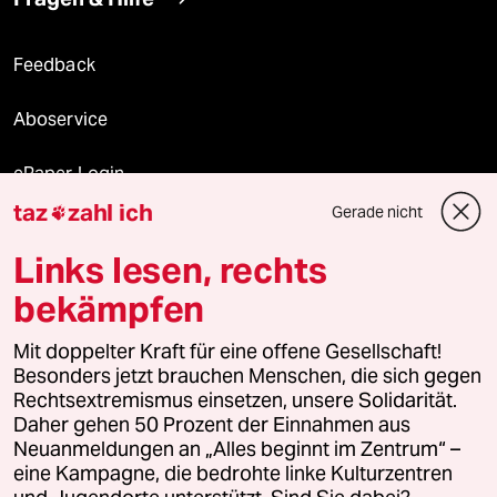
Feedback
Aboservice
ePaper Login
taz
zahl ich
Gerade nicht

Downloads für Abonnierende
Links lesen, rechts
bekämpfen
© 2026 taz Verlags und Vertriebs GmbH
Alle Rechte vorbehalten. Bei rechtlichen Fragen oder für Genehmigungen
Mit doppelter Kraft für eine offene Gesellschaft!
wenden Sie sich bitte an
lizenzen@taz.de
Besonders jetzt brauchen Menschen, die sich gegen
Rechtsextremismus einsetzen, unsere Solidarität.
Daher gehen 50 Prozent der Einnahmen aus
Feedback
Redaktionsstatut
Kommune-Richtlinien
KI-
Neuanmeldungen an „Alles beginnt im Zentrum“ –
eine Kampagne, die bedrohte linke Kulturzentren
Leitlinie
Informant
Datenschutz
Impressum
AGB