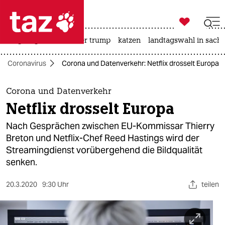

taz zahl ich
bergsteigen
usa unter trump
katzen
landtagswahl in sachs

taz zahl ich
Coronavirus
Corona und Datenverkehr: Netflix drosselt Europa
taz zahl ich
themen
Corona und Datenverkehr
Netflix drosselt Europa
politik
Nach Gesprächen zwischen EU-Kommissar Thierry
öko
Breton und Netflix-Chef Reed Hastings wird der
Streamingdienst vorübergehend die Bildqualität
gesellschaft
senken.
kultur
20.3.2020
9:30 Uhr
teilen
sport