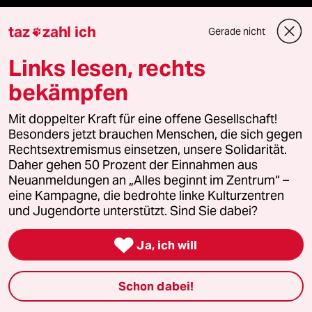
taz
zahl ich
Gerade nicht

Mehr taz Angebote
Links lesen, rechts
bekämpfen
Reisen
Mit doppelter Kraft für eine offene Gesellschaft!
Kantine
Besonders jetzt brauchen Menschen, die sich gegen
Rechtsextremismus einsetzen, unsere Solidarität.
Daher gehen 50 Prozent der Einnahmen aus
Shop
Neuanmeldungen an „Alles beginnt im Zentrum“ –
eine Kampagne, die bedrohte linke Kulturzentren
Anzeigen
und Jugendorte unterstützt. Sind Sie dabei?

Ja, ich will
Fragen & Hilfe
Schon dabei!
Feedback