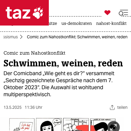

taz zahl ich
krieg in der ukraine
hitze
us-demokraten
nahost-konflikt

taz zahl ich
Rassismus
Comic zum Nahostkonflikt: Schwimmen, weinen, reden
taz zahl ich
themen
Comic zum Nahostkonflikt
Schwimmen, weinen, reden
politik
Der Comicband „Wie geht es dir?“ versammelt
öko
„Sechzig gezeichnete Gespräche nach dem 7.
Oktober 2023“. Die Auswahl ist wohltuend
gesellschaft
multiperspektivisch.
kultur
13.5.2025
11:36 Uhr
teilen
sport