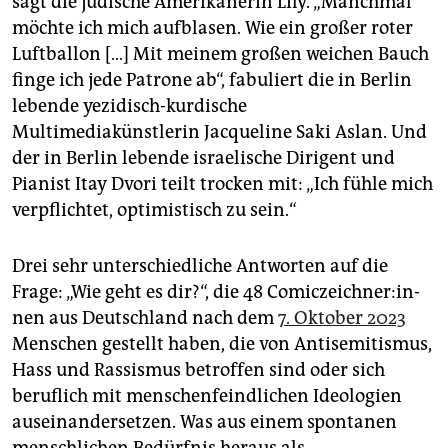
sagt die jüdische Amerikanerin Lily. „Manchmal
epaper login
möchte ich mich aufblasen. Wie ein großer roter
Luftballon […] Mit meinem großen weichen Bauch
finge ich jede Patrone ab“, fabuliert die in Berlin
lebende yezidisch-kurdische
Multimediakünstlerin Jacqueline Saki Aslan. Und
der in Berlin lebende israelische Dirigent und
Pianist Itay Dvori teilt trocken mit: „Ich fühle mich
verpflichtet, optimistisch zu sein.“
Drei sehr unterschiedliche Antworten auf die
Frage: „Wie geht es dir?“, die 48 Co­mic­zeich­ne­r:in­
nen aus Deutschland nach dem
7. Oktober 2023
Menschen gestellt haben, die von Antisemitismus,
Hass und Rassismus betroffen sind oder sich
beruflich mit menschenfeindlichen Ideologien
auseinandersetzen. Was aus einem spontanen