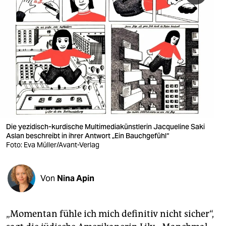
berlin
nord
wahrheit
verlag
verlag
veranstaltungen
Die yezidisch-kurdische Multimediakünstlerin Jacqueline Saki
shop
Aslan beschreibt in ihrer Antwort „Ein Bauch­gefühl“
Foto: Eva Müller/Avant-Verlag
fragen & hilfe
unterstützen
Von
Nina Apin
abo
genossenschaft
„Momentan fühle ich mich definitiv nicht sicher“,