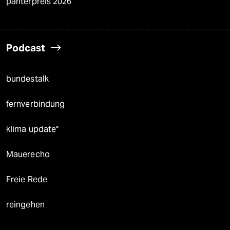
panterpreis 2026
Podcast
bundestalk
fernverbindung
klima update°
Mauerecho
Freie Rede
reingehen