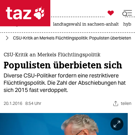

taz zahl ich
niedrigwasser
rente
landtagswahl in sachsen-anhalt
hybri

taz zahl ich
ht
CSU-Kritik an Merkels Flüchtlingspolitik: Populisten überbieten s
taz zahl ich
themen
CSU-Kritik an Merkels Flüchtlingspolitik
Populisten überbieten sich
politik
Diverse CSU-Politiker fordern eine restriktivere
öko
Flüchtlingspolitik. Die Zahl der Abschiebungen hat
sich 2015 fast verdoppelt.
gesellschaft
20.1.2016
8:54 Uhr
teilen
kultur
sport