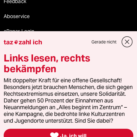
Feedback
Aboservice
ePaper Login
taz
zahl ich
Gerade nicht

Downloads für Abonnierende
Links lesen, rechts
bekämpfen
© 2026 taz Verlags und Vertriebs GmbH
Alle Rechte vorbehalten. Bei rechtlichen Fragen oder für Genehmigungen
Mit doppelter Kraft für eine offene Gesellschaft!
wenden Sie sich bitte an
lizenzen@taz.de
Besonders jetzt brauchen Menschen, die sich gegen
Rechtsextremismus einsetzen, unsere Solidarität.
Daher gehen 50 Prozent der Einnahmen aus
Feedback
Redaktionsstatut
Kommune-Richtlinien
KI-
Neuanmeldungen an „Alles beginnt im Zentrum“ –
eine Kampagne, die bedrohte linke Kulturzentren
Leitlinie
Informant
Datenschutz
Impressum
AGB
und Jugendorte unterstützt. Sind Sie dabei?
Seitenwende
Einwilligungen widerrufen (Ads)

Ja, ich will