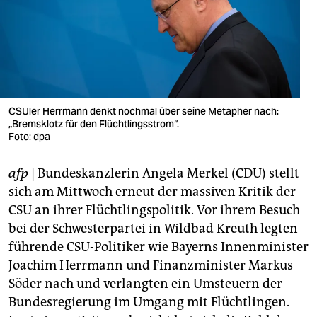
berlin
nord
wahrheit
verlag
CSUler Herrmann denkt nochmal über seine Metapher nach:
verlag
„Bremsklotz für den Flüchtlingsstrom“.
Foto: dpa
veranstaltungen
afp
| Bundeskanzlerin Angela Merkel (CDU) stellt
shop
sich am Mittwoch erneut der massiven Kritik der
fragen & hilfe
CSU an ihrer Flüchtlingspolitik. Vor ihrem Besuch
bei der Schwesterpartei in Wildbad Kreuth legten
unterstützen
führende CSU-Politiker wie Bayerns Innenminister
abo
Joachim Herrmann und Finanzminister Markus
Söder nach und verlangten ein Umsteuern der
genossenschaft
Bundesregierung im Umgang mit Flüchtlingen.