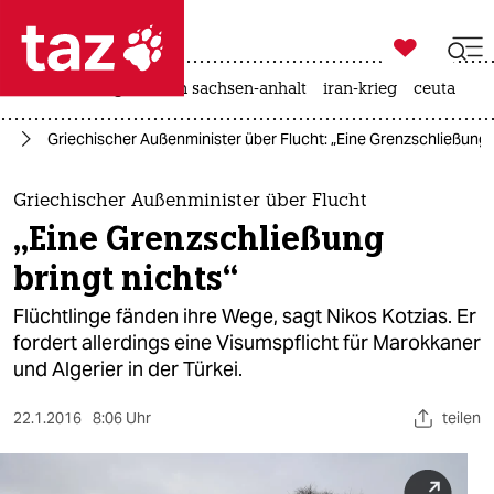

taz zahl ich
hitze
landtagswahl in sachsen-anhalt
iran-krieg
ceuta

taz zahl ich
ht
Griechischer Außenminister über Flucht: „Eine Grenzschließung b
taz zahl ich
themen
Griechischer Außenminister über Flucht
„Eine Grenzschließung
politik
bringt nichts“
öko
Flüchtlinge fänden ihre Wege, sagt Nikos Kotzias. Er
fordert allerdings eine Visumspflicht für Marokkaner
gesellschaft
und Algerier in der Türkei.
kultur
22.1.2016
8:06 Uhr
teilen
sport