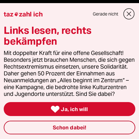
taz
zahl ich
Gerade nicht

Podcast
Links lesen, rechts
bekämpfen
bundestalk
Mit doppelter Kraft für eine offene Gesellschaft!
Besonders jetzt brauchen Menschen, die sich gegen
fernverbindung
Rechtsextremismus einsetzen, unsere Solidarität.
Daher gehen 50 Prozent der Einnahmen aus
klima update°
Neuanmeldungen an „Alles beginnt im Zentrum“ –
eine Kampagne, die bedrohte linke Kulturzentren
Mauerecho
und Jugendorte unterstützt. Sind Sie dabei?
Freie Rede

Ja, ich will
reingehen
Schon dabei!