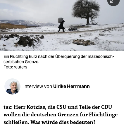
berlin
nord
wahrheit
verlag
verlag
Ein Flüchtling kurz nach der Überquerung der mazedonisch-
serbischen Grenze.
veranstaltungen
Foto: reuters
shop
fragen & hilfe
Interview von
Ulrike Herrmann
unterstützen
taz: Herr Kotzias, die CSU und Teile der CDU
abo
wollen die deutschen Grenzen für Flüchtlinge
genossenschaft
schließen. Was würde dies bedeuten?