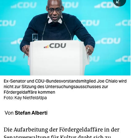
berlin
nord
wahrheit
verlag
verlag
veranstaltungen
shop
Ex-Senator und CDU-Bundesvorstandsmitglied Joe Chialo wird
nicht zur Sitzung des Untersuchungsausschusses zur
fragen & hilfe
Fördergeldaffäre kommen
Foto: Kay Nietfeld/dpa
unterstützen
Von
Stefan Alberti
abo
genossenschaft
Die Aufarbeitung der Fördergeldaffäre in der
Senatsverwaltung für Kultur droht sich zu