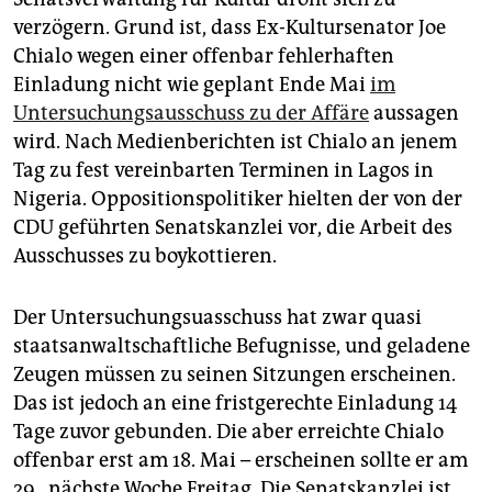
epaper login
verzögern. Grund ist, dass Ex-Kultursenator Joe
Chialo wegen einer offenbar fehlerhaften
Einladung nicht wie geplant Ende Mai
im
Untersuchungsausschuss zu der Affäre
aussagen
wird. Nach Medienberichten ist Chialo an jenem
Tag zu fest vereinbarten Terminen in Lagos in
Nigeria. Oppositionspolitiker hielten der von der
CDU geführten Senatskanzlei vor, die Arbeit des
Ausschusses zu boykottieren.
Der Untersuchungsuasschuss hat zwar quasi
staatsanwaltschaftliche Befugnisse, und geladene
Zeugen müssen zu seinen Sitzungen erscheinen.
Das ist jedoch an eine fristgerechte Einladung 14
Tage zuvor gebunden. Die aber erreichte Chialo
offenbar erst am 18. Mai – erscheinen sollte er am
29., nächste Woche Freitag. Die Senatskanzlei ist