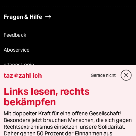
Fragen & Hilfe
Feedback
Aboservice
ePaper Login
taz
zahl ich
Gerade nicht

Downloads für Abonnierende
Links lesen, rechts
bekämpfen
© 2026 taz Verlags und Vertriebs GmbH
Alle Rechte vorbehalten. Bei rechtlichen Fragen oder für Genehmigungen
Mit doppelter Kraft für eine offene Gesellschaft!
wenden Sie sich bitte an
lizenzen@taz.de
Besonders jetzt brauchen Menschen, die sich gegen
Rechtsextremismus einsetzen, unsere Solidarität.
Daher gehen 50 Prozent der Einnahmen aus