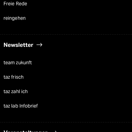
Freie Rede
reingehen
Newsletter
team zukunft
taz frisch
taz zahl ich
taz lab Infobrief