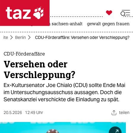

taz zahl ich
hitze
landtagswahl in sachsen-anhalt
gewalt gegen frauen

taz zahl ich
seite
Berlin
CDU-Förderaffäre: Versehen oder Verschleppung?
taz zahl ich
themen
CDU-Förderaffäre
Versehen oder
politik
Verschleppung?
öko
Ex-Kultursenator Joe Chialo (CDU) sollte Ende Mai
im Untersuchungsausschuss aussagen. Doch die
gesellschaft
Senatskanzlei verschickte die Einladung zu spät.
kultur
20.5.2026
12:49 Uhr
teilen
sport