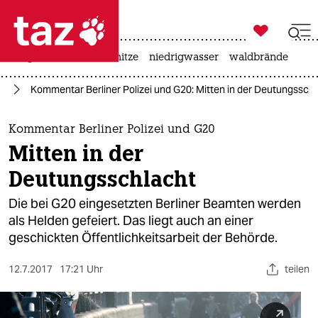

taz zahl ich
krieg in der ukraine
hitze
niedrigwasser
waldbrände

taz zahl ich
rg
Kommentar Berliner Polizei und G20: Mitten in der Deutungssch
taz zahl ich
themen
Kommentar Berliner Polizei und G20
Mitten in der
politik
Deutungsschlacht
öko
Die bei G20 eingesetzten Berliner Beamten werden
als Helden gefeiert. Das liegt auch an einer
gesellschaft
geschickten Öffentlichkeitsarbeit der Behörde.
kultur
12.7.2017
17:21 Uhr
teilen
sport