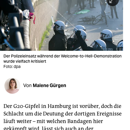
berlin
nord
wahrheit
verlag
verlag
Der Polizeieinsatz während der Welcome-to-Hell-Demonstration
wurde vielfach kritisiert
veranstaltungen
Foto: dpa
shop
fragen & hilfe
Von
Malene Gürgen
unterstützen
Der G20-Gipfel in Hamburg ist vorüber, doch die
abo
Schlacht um die Deutung der dortigen Ereignisse
genossenschaft
läuft weiter – mit welchen Bandagen hier
gekämpft wird, lässt sich auch an der