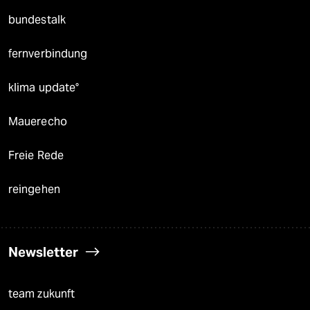
bundestalk
fernverbindung
klima update°
Mauerecho
Freie Rede
reingehen
Newsletter
team zukunft