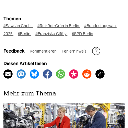
Themen
#Sawsan Chebli
#Rot-Rot-Grün in Berlin
#Bundestagswahl
2025
#Berlin
#Franziska Giffey
#SPD Berlin
Feedback
Kommentieren
Fehlerhinweis
Diesen Artikel teilen
Mehr zum Thema