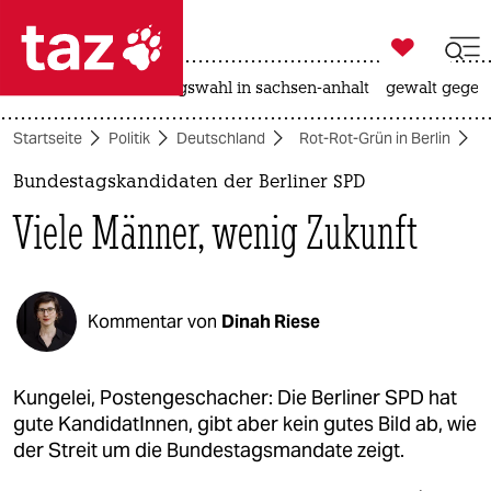

taz zahl ich
hitze
surfen
landtagswahl in sachsen-anhalt
gewalt gegen

taz zahl ich
Startseite
Politik
Deutschland
Rot-Rot-Grün in Berlin
taz zahl ich
Bundestagskandidaten der Berliner SPD
themen
Viele Männer, wenig Zukunft
politik
öko
Kommentar von
Dinah Riese
gesellschaft
kultur
Kungelei, Postengeschacher: Die Berliner SPD hat
gute KandidatInnen, gibt aber kein gutes Bild ab, wie
sport
der Streit um die Bundestagsmandate zeigt.