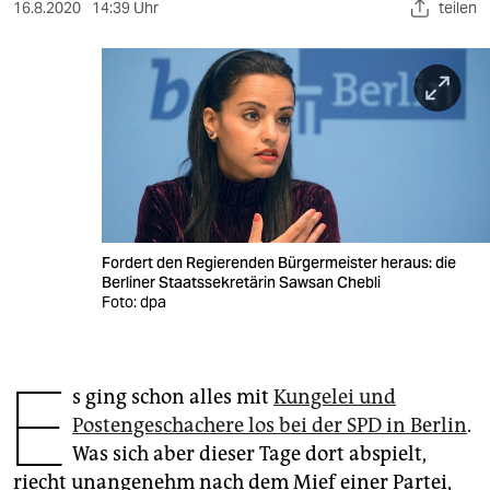
berlin
16.8.2020
14:39 Uhr
teilen
nord
wahrheit
verlag
verlag
veranstaltungen
Fordert den Regierenden Bürgermeister heraus: die
shop
Berliner Staatssekretärin Sawsan Chebli
Foto: dpa
fragen & hilfe
unterstützen
E
s ging schon alles mit
Kungelei und
abo
Postengeschachere los bei der SPD in Berlin
.
genossenschaft
Was sich aber dieser Tage dort abspielt,
riecht unangenehm nach dem Mief einer Partei,