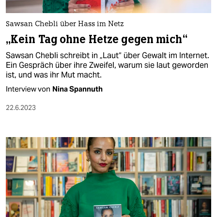
berlin
nord
Sawsan Chebli über Hass im Netz
„Kein Tag ohne Hetze gegen mich“
wahrheit
Sawsan Chebli schreibt in „Laut“ über Gewalt im Internet.
verlag
Ein Gespräch über ihre Zweifel, warum sie laut geworden
ist, und was ihr Mut macht.
verlag
Interview von
Nina Spannuth
veranstaltungen
22.6.2023
shop
fragen & hilfe
unterstützen
abo
genossenschaft