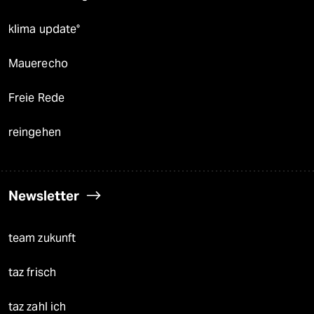
klima update°
Mauerecho
Freie Rede
reingehen
Newsletter
team zukunft
taz frisch
taz zahl ich